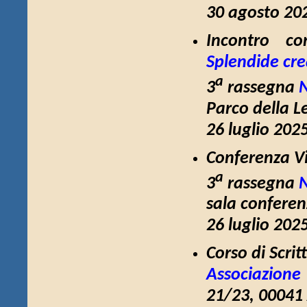
30 agosto 202
Incontro co
Splendide cr
a
3
rassegna
N
Parco della L
26 luglio 202
Conferenza
V
a
3
rassegna
N
sala conferen
26 luglio 202
Corso di Scri
Associazione
21/23, 00041