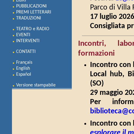
LIBRI
PUBBLICAZIONI
Parco di Villa
PREMI LETTERARI
17 luglio 202
TRADUZIONI
Consigliata p
TEATRO e RADIO
EVENTI
INTERVENTI
Incontri, labo
CONTATTI
formazioni
Français
Incontro con 
English
Local hub, Bi
Español
(SO)
Versione stampabile
29 maggio 202
Per inform
biblioteca@co
Incontro con l
esplorare il 