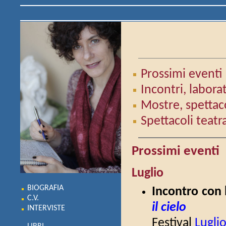
Prossimi eventi
Incontri, labora
Mostre, spettacol
Spettacoli teatra
Prossimi eventi
Luglio
BIOGRAFIA
Incontro con 
C.V.
il cielo
INTERVISTE
Festival
Lugli