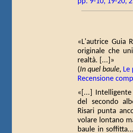
pp. 9-10, 19-20, 
«L'autrice Guia 
originale che uni
realtà. [...]»
(
In quel baule
,
Le 
Recensione comp
«[...] Intelligen
del secondo alb
Risari punta anco
volare lontano ma
baule in soffitta