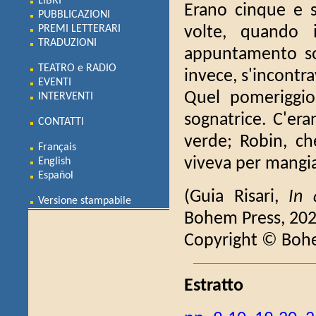
LIBRI
Erano cinque e s
PUBBLICAZIONI
PREMI LETTERARI
volte, quando i
TRADUZIONI
appuntamento sot
TEATRO e RADIO
invece, s'incontra
EVENTI
Quel pomeriggio,
INTERVENTI
sognatrice. C'era
CONTATTI
verde; Robin, che
Français
viveva per mangi
English
Español
(Guia Risari,
In 
Versione stampabile
Bohem Press, 202
Copyright © Boh
Estratto