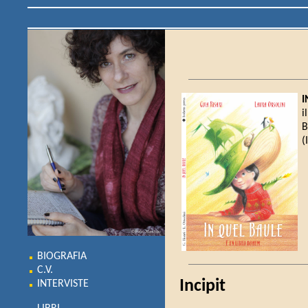
I
i
B
(
BIOGRAFIA
C.V.
Incipit
INTERVISTE