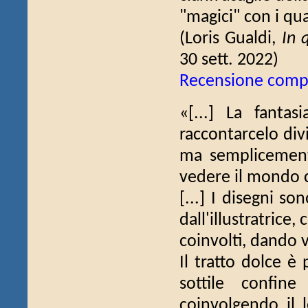
"magici" con i qual
(Loris Gualdi,
In 
30 sett. 2022)
Recensione comp
«[...] La fanta
raccontarcelo div
ma semplicement
vedere il mondo c
[...] I disegni s
dall'illustratrice
coinvolti, dando v
Il tratto dolce è
sottile confine
coinvolgendo il