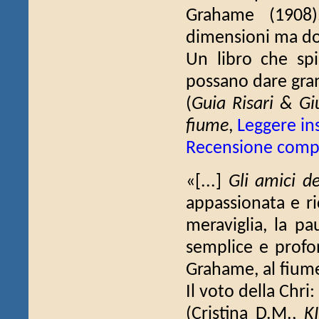
Grahame (1908)
dimensioni ma dota
Un libro che sp
possano dare gra
(
Guia Risari & Giu
fiume
,
Leggere i
Recensione comp
«[...]
Gli amici d
appassionata e ri
meraviglia, la pa
semplice e prof
Grahame, al fiume,
Il voto della Chri:
(Cristina D.M.,
K