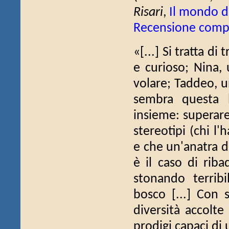
Risari
,
Il mondo d
Recensione comp
«[...] Si tratta di
e curioso; Nina,
volare; Taddeo, un
sembra questa l
insieme: superare 
stereotipi (chi l
e che un'anatra d
è il caso di riba
stonando terribi
bosco [...] Con s
diversità accolte
prodigi capaci di u