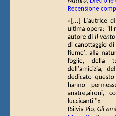
Natura
,
Dietro le
Recensione comp
«[...] L'autrice
ultima opera: "Il
autore di
Il vento 
di canottaggio di
fiume', alla natu
foglie, della 
dell'amicizia, 
dedicato questo
hanno permesso
anatre,aironi, 
luccicanti'"»
(Silvia Pio,
Gli ami