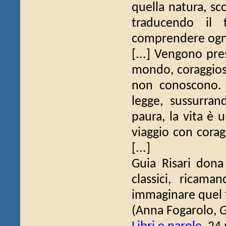
quella natura, sco
traducendo il 
comprendere ogni 
[...] Vengono pres
mondo, coraggiosi
non conoscono. 
legge, sussurra
paura, la vita è 
viaggio con cora
[...]
Guia Risari dona 
classici, ricam
immaginare quel f
(Anna Fogarolo,
G