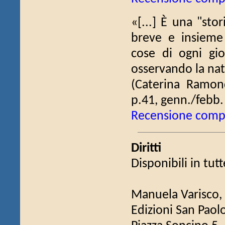
«[...] È una "sto
breve e insieme
cose di ogni gi
osservando la natu
(Caterina Ramo
p.41, genn./febb.
Recensione comp
Diritti
Disponibili in tutt
Manuela Varisco,
Edizioni San Paol