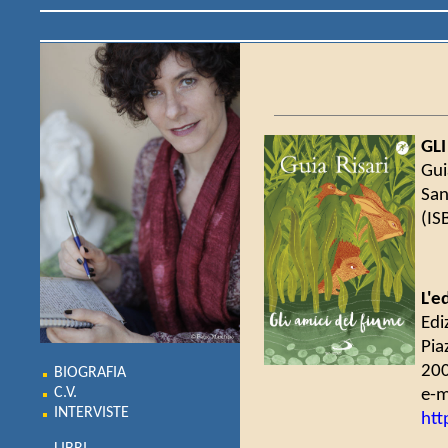
GLI
Guia
San
(IS
L'e
Edi
Pia
200
BIOGRAFIA
e-m
C.V.
INTERVISTE
htt