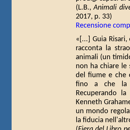
(L.B.,
Animali dive
2017, p. 33)
Recensione comp
«[...] Guia Risari
racconta la stra
animali (un timid
non ha chiare le 
del fiume e che 
fino a che la
Recuperando la 
Kenneth Grahame a
un mondo regolato
la fiducia nell'alt
(
Fiera del Libro p