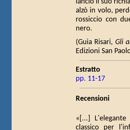
lanciò il suo rich
alzò in volo, per
rossiccio con due
nero.
(Guia Risari,
Gli 
Edizioni San Paol
Estratto
pp. 11-17
Recensioni
«[...] L'elegant
classico per l'i