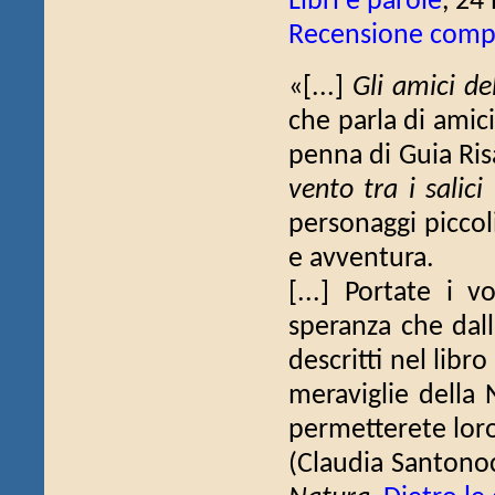
Libri e parole
, 24
Recensione comp
«[...]
Gli amici de
che parla di amici
penna di Guia Risa
vento tra i salici
personaggi piccol
e avventura.
[...] Portate i v
speranza che dalle
descritti nel libr
meraviglie della 
permetterete loro
(Claudia Santono