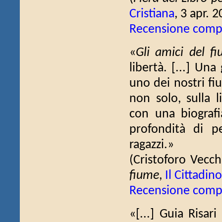
Cristiana
, 3 apr. 
Recensione comp
«
Gli amici del f
libertà. [...] Un
uno dei nostri fi
non solo, sulla l
con una biografi
profondità di p
ragazzi.»
(Cristoforo Vecch
fiume
,
Il Cittadin
Recensione comp
«[...] Guia Risari