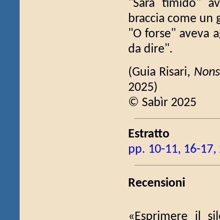
"Sarà timido" av
braccia come un g
"O forse" aveva 
da dire".
(Guia Risari,
Nons
2025)
© Sabìr 2025
Estratto
pp. 10-11, 16-17,
Recensioni
«Esprimere il si