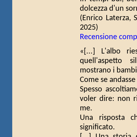
dolcezza d'un sorri
(Enrico Laterza, S
2025)
Recensione comp
«[...] L'albo r
quell'aspetto s
mostrano i bambin
Come se andasse 
Spesso ascoltiam
voler dire: non 
me.
Una risposta c
significato.
[...] Una stori