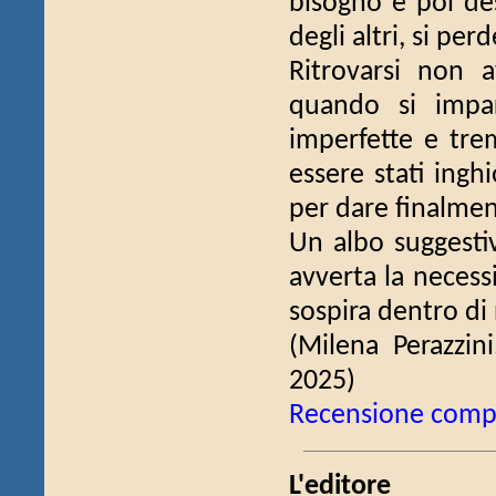
bisogno e poi des
degli altri, si perd
Ritrovarsi non 
quando si impar
imperfette e tre
essere stati inghi
per dare finalment
Un albo suggestiv
avverta la necessi
sospira dentro di 
(Milena Perazzin
2025)
Recensione comp
L'editore