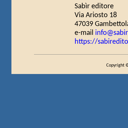
Sabìr editore
Via Ariosto 18
47039 Gambettola
e-mail
info@sabir
https://sabiredito
Copyright ©