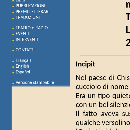
LIBRI
m
PUBBLICAZIONI
PREMI LETTERARI
TRADUZIONI
TEATRO e RADIO
EVENTI
INTERVENTI
CONTATTI
Français
Incipit
English
Español
Nel paese di Chi
Versione stampabile
cucciolo di nome
Era un tipo quieto
con un bel silenz
Il fatto aveva s
qualche versolino