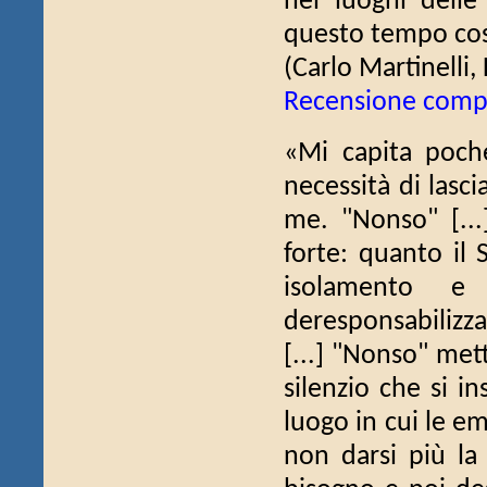
nei luoghi dell
questo tempo cos
(Carlo Martinelli, 
Recensione comp
«Mi capita poche
necessità di lasc
me. "Nonso" [...
forte: quanto il 
isolamento e
deresponsabilizz
[...] "Nonso" met
silenzio che si in
luogo in cui le em
non darsi più la