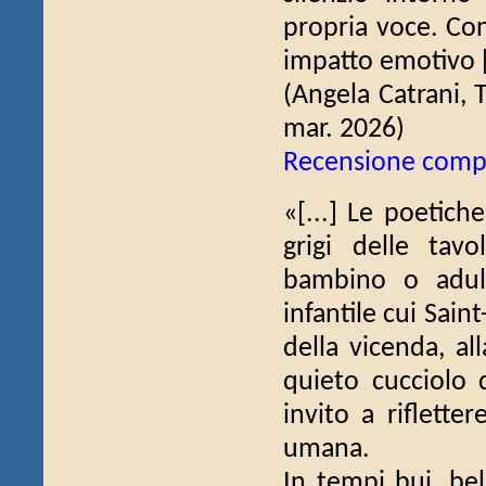
propria voce. C
impatto emotivo [
(Angela Catrani, 
mar. 2026)
Recensione comp
«[...] Le poetich
grigi delle tavo
bambino o adul
infantile cui Saint
della vicenda, al
quieto cucciolo 
invito a riflett
umana.
In tempi bui, bell