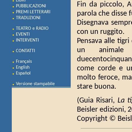
LIBRI
Fin da piccolo, A
PUBBLICAZIONI
PREMI LETTERARI
parola che disse f
TRADUZIONI
Disegnava sempre 
TEATRO e RADIO
con un ruggito.
EVENTI
Pensava alle tigr
INTERVENTI
un animale 
CONTATTI
duecentocinquanta
Français
come corde e una
English
Español
molto feroce, ma 
Versione stampabile
stare buona.
(Guia Risari,
La t
Beisler edizioni, 
Copyright © Beisl