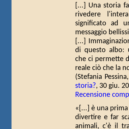
[...] Una storia f
rivedere l'inte
significato ad 
messaggio belliss
[...] Immaginazio
di questo albo: 
che ci permette di
reale ciò che la no
(Stefania Pessina
storia?
, 30 giu. 2
Recensione comp
«[...] è una prima
divertire e far sc
animali, c'è il t