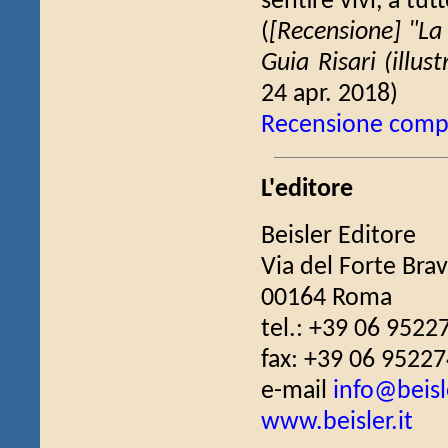
sentire vivi, a tut
(
[Recensione] "La 
Guia Risari (illust
24 apr. 2018)
Recensione comp
L'editore
Beisler Editore
Via del Forte Bra
00164 Roma
tel.: +39 06 9522
fax: +39 06 9522
e-mail
info@beisle
www.beisler.it