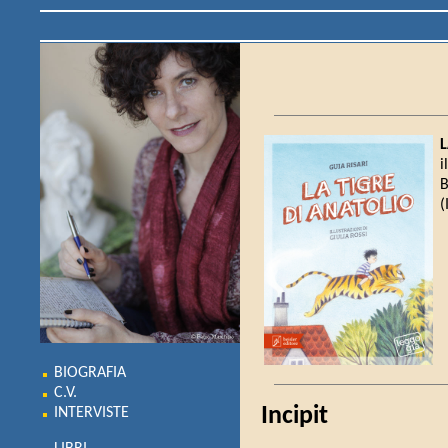
L
i
B
(
BIOGRAFIA
C.V.
Incipit
INTERVISTE