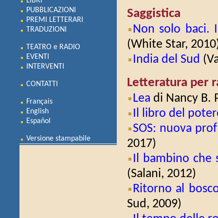
LIBRI
PUBBLICAZIONI
Saggistica
PREMI LETTERARI
Non solo baci. 
TRADUZIONI
(White Star, 2010
TEATRO e RADIO
EVENTI
India del Sud
(Va
INTERVENTI
Letteratura per r
CONTATTI
Lea
di Nancy B. 
Français
Il libro del pote
English
Español
SOS: nuova prof
Versione stampabile
2017)
Il bambino che s
(Salani, 2012)
Ritorno al bosco
Sud, 2009)