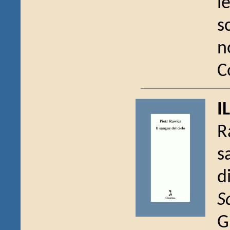
l
s
n
C
I
R
s
d
S
G