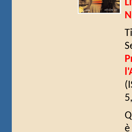
L
N
T
S
P
l
(
5
Q
è