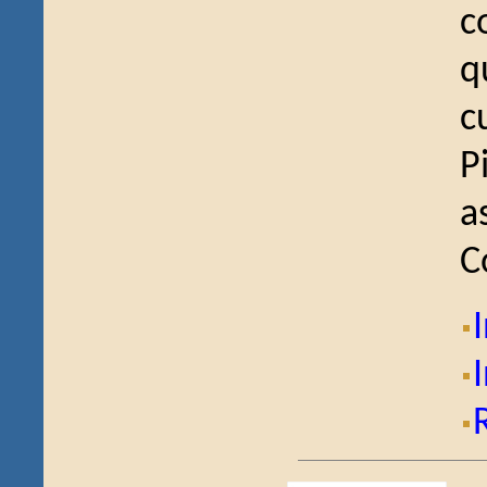
c
q
c
P
a
C