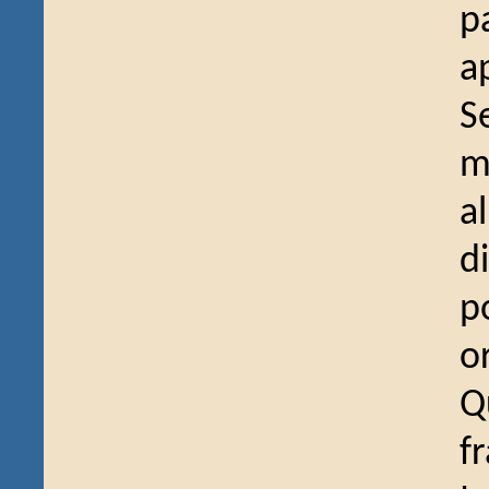
p
a
S
mo
a
d
p
o
Q
f