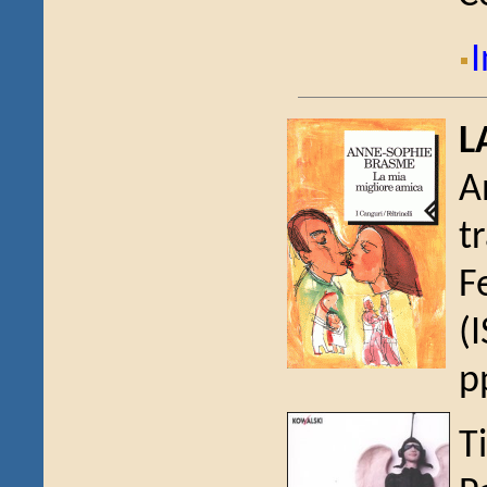
I
L
A
t
F
(
p
T