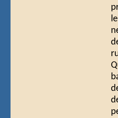
p
l
n
d
r
Q
b
d
d
p