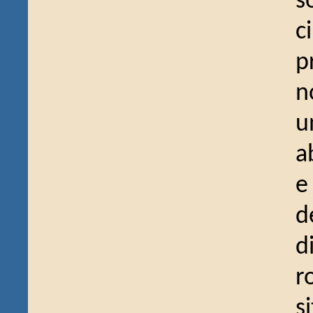
s
c
p
n
u
a
e
d
d
r
s