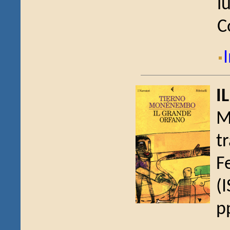
l
C
I
I
M
t
F
(
p