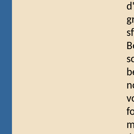
d
g
s
B
s
b
n
v
f
m