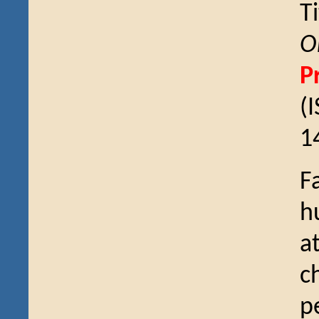
T
O
P
(
1
F
h
a
c
p