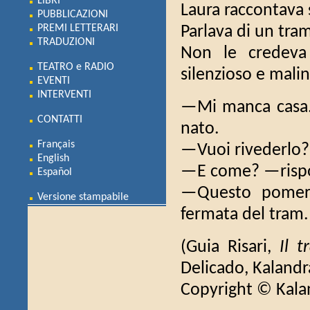
LIBRI
Laura raccontava 
PUBBLICAZIONI
PREMI LETTERARI
Parlava di un tra
TRADUZIONI
Non le credeva
TEATRO e RADIO
silenzioso e mali
EVENTI
INTERVENTI
—Mi manca casa.
CONTATTI
nato.
Français
—Vuoi rivederlo? 
English
—E come? —rispose
Español
—Questo pomerig
Versione stampabile
fermata del tram
(Guia Risari,
Il 
Delicado, Kalandr
Copyright © Kala