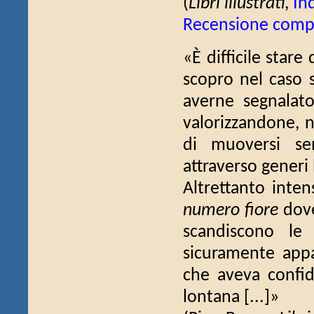
(
Libri illustrati
,
In
Recensione comp
«È difficile stare
scopro nel caso s
averne segnalato
valorizzandone, n
di muoversi sem
attraverso generi l
Altrettanto inten
numero fiore
dove
scandiscono le
sicuramente appa
che aveva confida
lontana [...]»