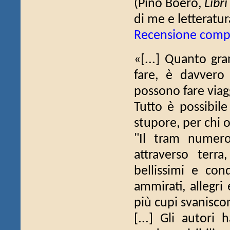
(Pino Boero,
Libri
di me e letteratur
Recensione comp
«[...] Quanto gra
fare, è davvero
possono fare viag
Tutto è possibile
stupore, per chi 
"Il tram numero
attraverso terr
bellissimi e con
ammirati, allegri
più cupi svanisco
[...] Gli autori