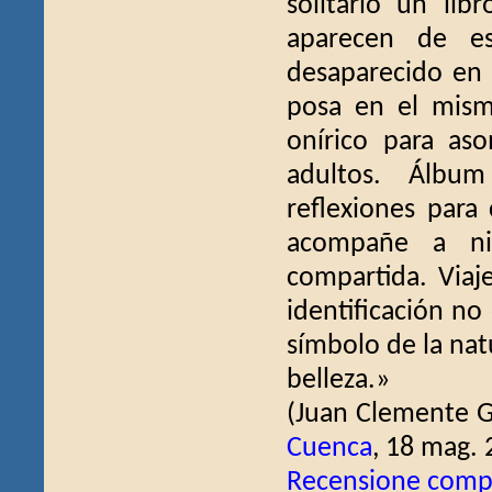
solitario un li
aparecen de es
desaparecido en l
posa en el mism
onírico para as
adultos. Álbum
reflexiones para
acompañe a ni
compartida. Viaje
identificación no
símbolo de la nat
belleza.»
(Juan Clemente 
Cuenca
, 18 mag. 
Recensione comp