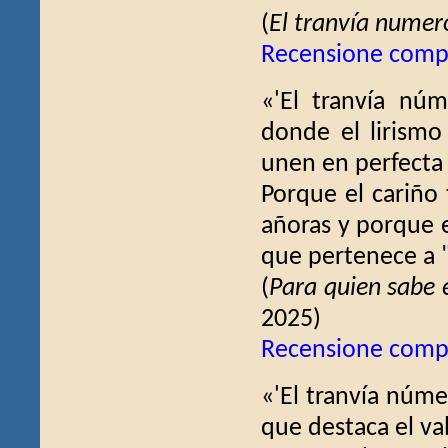
(
El tranvía numero
Recensione comp
«'El tranvía núm
donde el lirismo 
unen en perfecta s
Porque el cariño 
añoras y porque e
que pertenece a "
(
Para quien sabe e
2025)
Recensione comp
«'El tranvía núme
que destaca el va