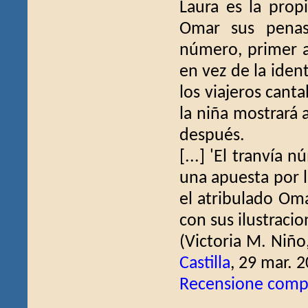
Laura es la prop
Omar sus penas.
número, primer a
en vez de la ident
los viajeros cant
la niña mostrará 
después.
[...] 'El tranvía 
una apuesta por l
el atribulado Oma
con sus ilustraci
(Victoria M. Niño
Castilla
, 29 mar. 
Recensione comp