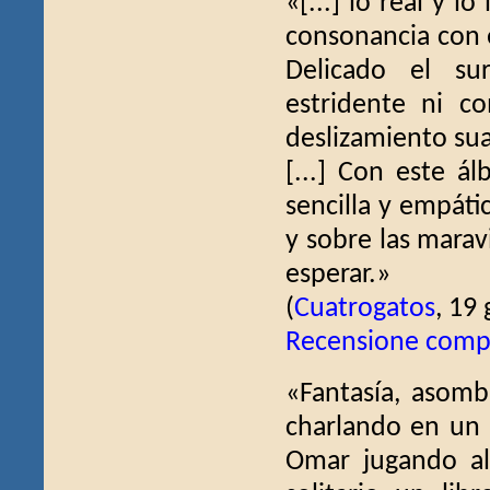
«[...] lo real y l
consonancia con el
Delicado el s
estridente ni c
deslizamiento sua
[...] Con este á
sencilla y empáti
y sobre las marav
esperar.»
(
Cuatrogatos
, 19
Recensione comp
«Fantasía, asomb
charlando en un b
Omar jugando al