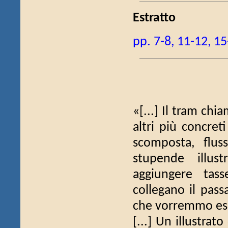
Estratto
pp. 7-8, 11-12, 15
«[...] Il tram ch
altri più concret
scomposta, flus
stupende illus
aggiungere tass
collegano il pass
che vorremmo es
[...] Un illustra