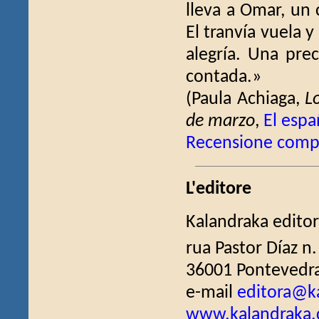
lleva a Omar, un 
El tranvía vuela 
alegría. Una pre
contada.»
(Paula Achiaga,
L
de marzo
,
El españ
Recensione comp
L'editore
Kalandraka editor
rua Pastor Díaz n.
36001 Pontevedra
e-mail
editora@k
www.kalandraka