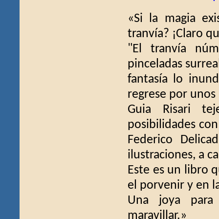
«Si la magia ex
tranvía? ¡Claro qu
"El tranvía núm
pinceladas surrea
fantasía lo inun
regrese por unos 
Guia Risari t
posibilidades con
Federico Delica
ilustraciones, a c
Este es un libro q
el porvenir y en l
Una joya para 
maravillar.»