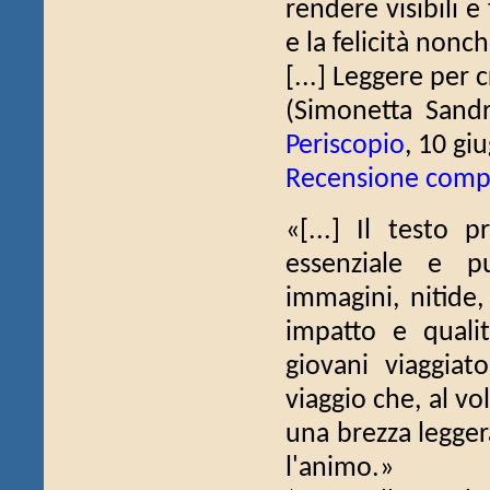
rendere visibili e 
e la felicità nonc
[...] Leggere per 
(Simonetta Sand
Periscopio
, 10 gi
Recensione comp
«[...] Il testo 
essenziale e p
immagini, nitide,
impatto e quali
giovani viaggiat
viaggio che, al vo
una brezza leggera
l'animo.»