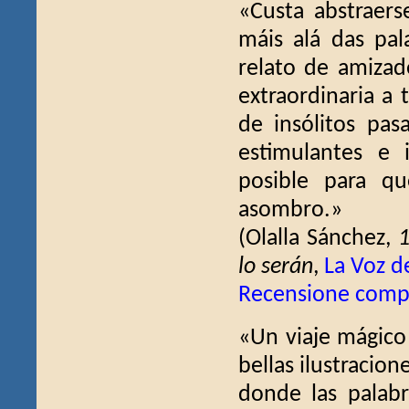
«Custa abstraers
máis alá das pal
relato de amizad
extraordinaria a 
de insólitos pas
estimulantes e 
posible para q
asombro.»
(Olalla Sánchez,
1
lo serán
,
La Voz de
Recensione comp
«Un viaje mágico 
bellas ilustracio
donde las palabr