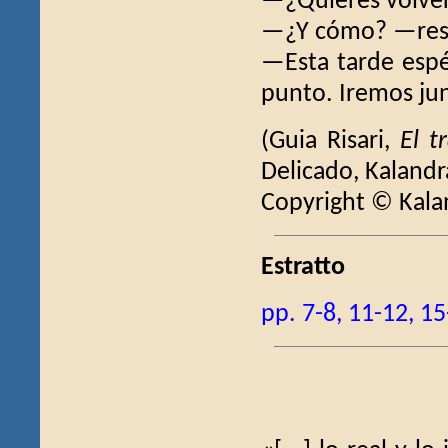
—¿Quieres volver
—¿Y cómo? —respo
—Esta tarde espér
punto. Iremos ju
(Guia Risari,
El t
Delicado, Kalandr
Copyright © Kala
Estratto
pp. 7-8, 11-12, 15