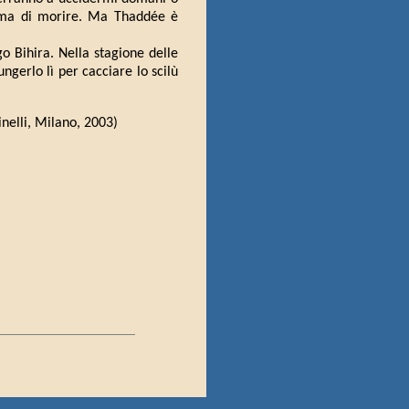
ima di morire. Ma Thaddée è
o Bihira. Nella stagione delle
ungerlo lì per cacciare lo scilù
rinelli, Milano, 2003)