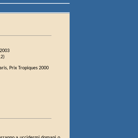
 2003
12)
Paris, Prix Tropiques 2000
verranno a uccidermi domani o