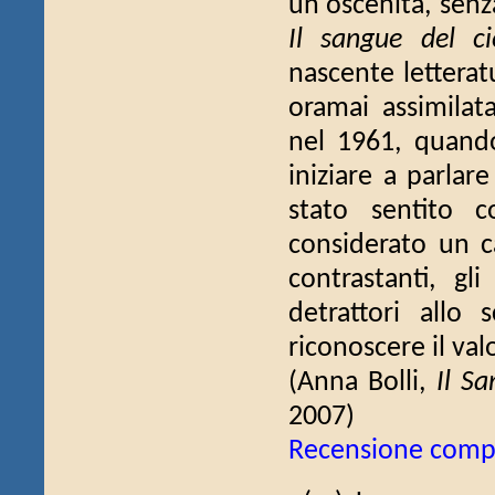
un'oscenità, senz
Il sangue del ci
nascente letteratu
oramai assimilata
nel 1961, quando
iniziare a parlare
stato sentito 
considerato un ca
contrastanti, gl
detrattori allo
riconoscere il val
(Anna Bolli,
Il Sa
2007)
Recensione comp