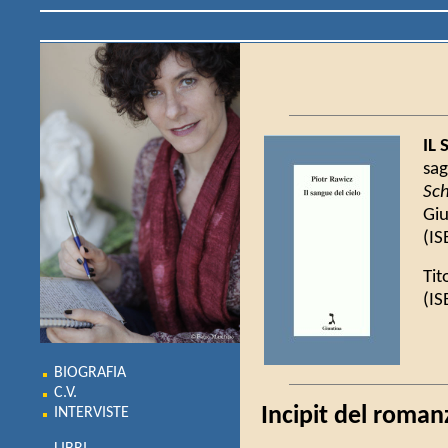
IL
sag
Sc
Giu
(IS
Tit
(IS
BIOGRAFIA
C.V.
Incipit del roman
INTERVISTE