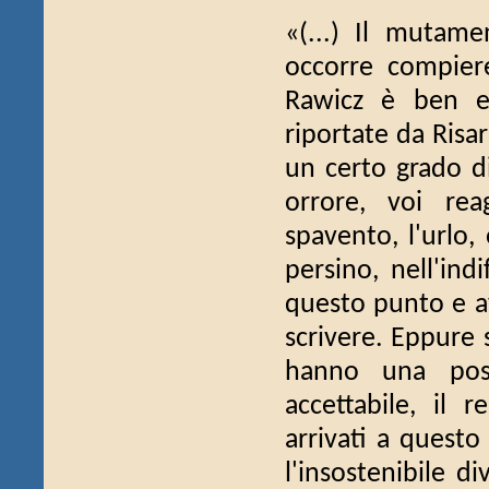
«(...) Il mutam
occorre compiere 
Rawicz è ben es
riportate da Risa
un certo grado di
orrore, voi rea
spavento, l'urlo,
persino, nell'ind
questo punto e av
scrivere. Eppure 
hanno una poss
accettabile, il 
arrivati a questo
l'insostenibile d