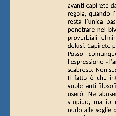
avanti capirete d
regola, quando l'
resta l'unica pa
penetrare nel bi
proverbiali fulmi
delusi. Capirete pi
Posso comunque 
l'espressione «l'
scabroso. Non sec
Il fatto è che i
vuole anti-filoso
userò. Ne abuse
stupido, ma io 
nudo alle soglie 