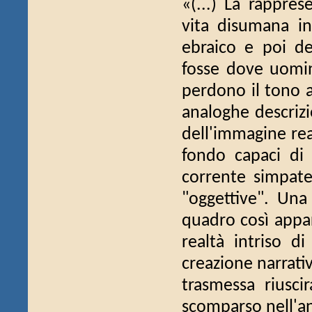
«(...) La rappres
vita disumana in
ebraico e poi de
fosse dove uomin
perdono il tono a
analoghe descrizi
dell'immagine rea
fondo capaci di
corrente simpate
"oggettive". Un
quadro così appar
realtà intriso di
creazione narrativ
trasmessa riusc
scomparso nell'an