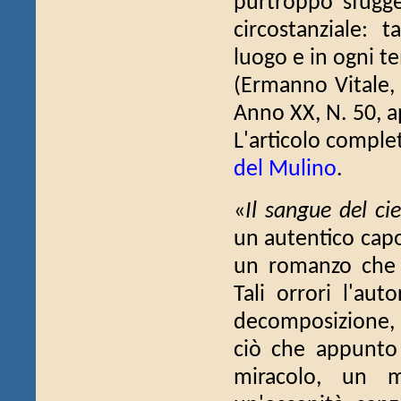
purtroppo sfugge
circostanziale: t
luogo e in ogni te
(Ermanno Vitale
Anno XX, N. 50, a
L'articolo comple
del Mulino
.
«
Il sangue del cie
un autentico capo
un romanzo che t
Tali orrori l'aut
decomposizione, 
ciò che appunto 
miracolo, un m