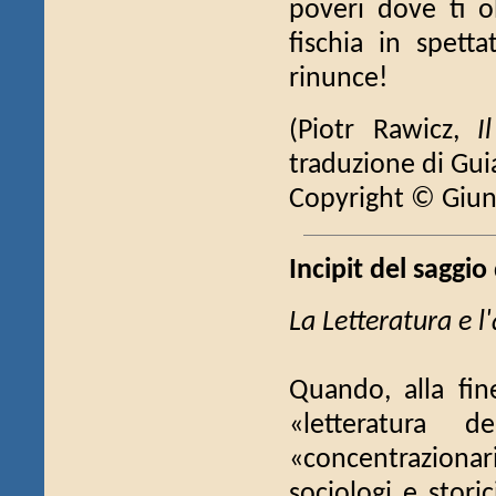
poveri dove ti o
fischia in spett
rinunce!
(Piotr Rawicz,
I
traduzione di Guia
Copyright © Giun
Incipit del saggio
La Letteratura e l
Quando, alla fin
«letteratura 
«concentrazionari
sociologi e stori