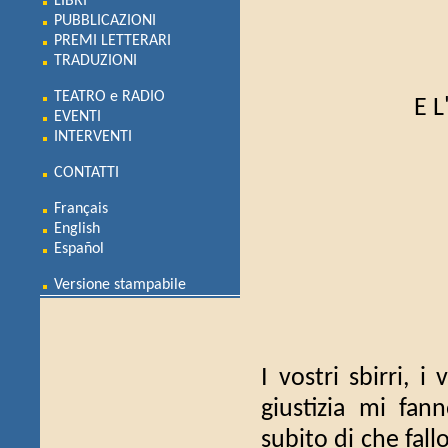
LIBRI
PUBBLICAZIONI
PREMI LETTERARI
TRADUZIONI
TEATRO e RADIO
E 
EVENTI
INTERVENTI
CONTATTI
Français
English
Español
Versione stampabile
I vostri sbirri, i
giustizia mi fan
subito di che fall