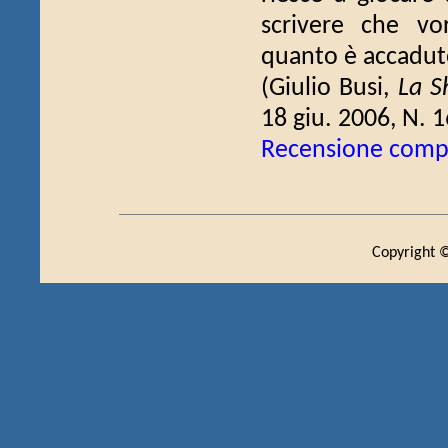
scrivere che vo
quanto è accaduto
(Giulio Busi,
La S
18 giu. 2006, N. 1
Recensione comp
Copyright ©