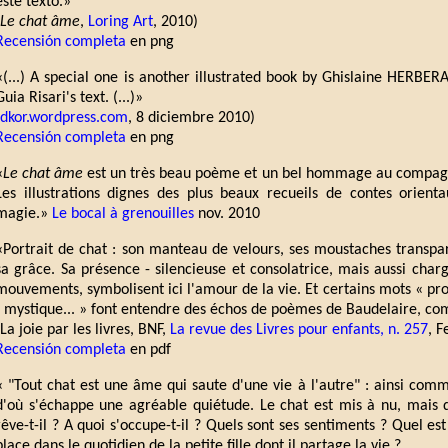
este texto.»
Le chat âme
,
Loring Art
, 2010)
Recensión completa
en png
«(...) A special one is another illustrated book by Ghislaine HERBER
Guia Risari's text. (...)»
dkor.wordpress.com
, 8 diciembre 2010)
Recensión completa
en png
«
Le chat âme
est un très beau poème et un bel hommage au compagno
Les illustrations dignes des plus beaux recueils de contes orient
magie.»
Le bocal à grenouilles
nov. 2010
«Portrait de chat : son manteau de velours, ses moustaches transpar
sa grâce. Sa présence - silencieuse et consolatrice, mais aussi char
mouvements, symbolisent ici l'amour de la vie. Et certains mots « pro
- mystique... » font entendre des échos de poèmes de Baudelaire, c
(La joie par les livres, BNF,
La revue des Livres pour enfants, n. 257
, F
Recensión completa
en pdf
« "Tout chat est une âme qui saute d'une vie à l'autre" : ainsi co
d'où s'échappe une agréable quiétude. Le chat est mis à nu, mais 
rêve-t-il ? A quoi s'occupe-t-il ? Quels sont ses sentiments ? Quel es
place dans le quotidien de la petite fille dont il partage la vie ?