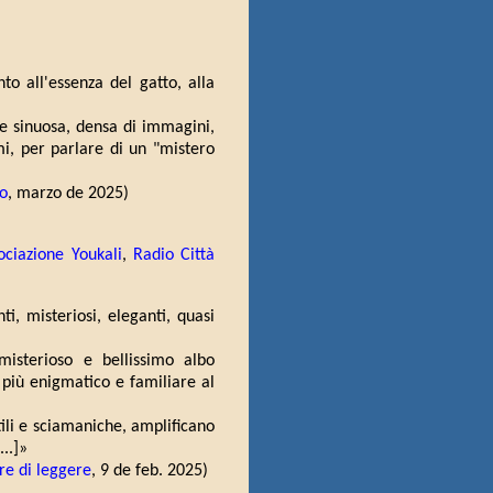
to all'essenza del gatto, alla
 e sinuosa, densa di immagini,
mi, per parlare di un "mistero
lo
, marzo de 2025)
ociazione Youkali
,
Radio Città
ti, misteriosi, eleganti, quasi
misterioso e bellissimo albo
o più enigmatico e familiare al
tili e sciamaniche, amplificano
...]»
ere di leggere
, 9 de feb. 2025)