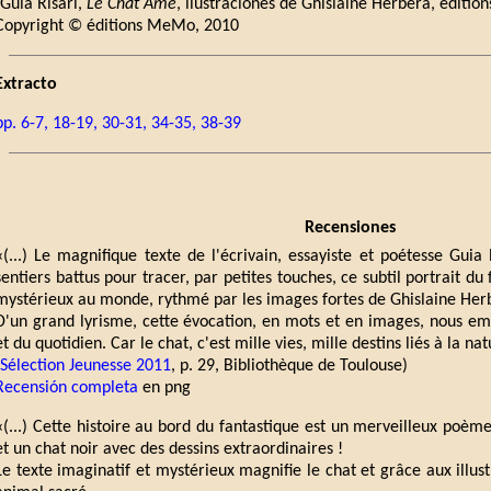
(Guia Risari,
Le Chat Âme
, ilustraciones de Ghislaine Herbéra, éditi
Copyright © éditions MeMo, 2010
Extracto
pp. 6-7, 18-19, 30-31, 34-35, 38-39
Recensiones
«(...) Le magnifique texte de l'écrivain, essayiste et poétesse Guia
sentiers battus pour tracer, par petites touches, ce subtil portrait du f
mystérieux au monde, rythmé par les images fortes de Ghislaine Herbé
D'un grand lyrisme, cette évocation, en mots et en images, nous em
et du quotidien. Car le chat, c'est mille vies, mille destins liés à la na
Sélection Jeunesse 2011
, p. 29, Bibliothèque de Toulouse)
Recensión completa
en png
«(...) Cette histoire au bord du fantastique est un merveilleux poème
et un chat noir avec des dessins extraordinaires !
Le texte imaginatif et mystérieux magnifie le chat et grâce aux illus