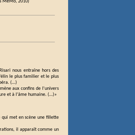
ons MeMo, 2010)
 Risari nous entraîne hors des
élin le plus familier et le plus
ra. (...)
mène aux confins de l'univers
ture et à l'âme humaine. (...)»
 qui met en scène une fillette
trations, il apparaît comme un