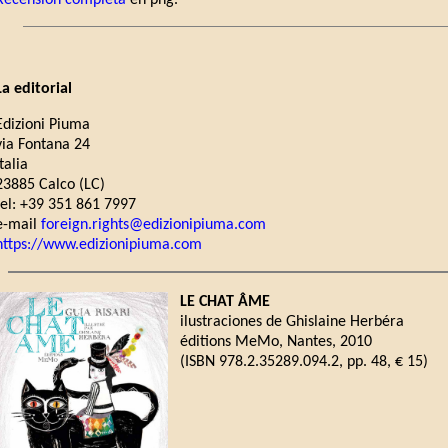
Recensión completa
en png.
La editorial
Edizioni Piuma
via Fontana 24
Italia
23885 Calco (LC)
tel: +39 351 861 7997
e-mail
foreign.rights@edizionipiuma.com
https://www.edizionipiuma.com
LE CHAT ÂME
ilustraciones de Ghislaine Herbéra
éditions MeMo, Nantes, 2010
(ISBN 978.2.35289.094.2, pp. 48, € 15)