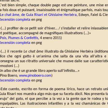
animal sacré.
C'est bien simple, chaque double page est une peinture, une mise en
la fois doux et puissant, insaisissable et énigmatique parfois, mais touj
Le chat âme, de Guia Risari et Ghislaine Herbéra
, Edwyn, Faiel & Cie
Recensión completa
en png
«(...) profiter de ce petit soir d'hiver... / s'installer et relire inlassa
et poétique, accompagné de magnifiques illustrations (...)»
Pois, Plumes & Confettis
, 4 enero 2011)
Recensión completa
en png
«(...) il recente
Le chat âme
illustrato da Ghislaine Herbéra (éditio
dice che ogni gatto è un'anima che salta da una vita all'altra e i
consegna un suo ritratto universale che muove dalle sue caratterist
emozioni (...)
Un albo che è un grande libro aperto sull'infinito...»
(Pino Boero,
www.pinoboero.com
)
Recensión completa
en png
«Este cuento, escrito en forma de poema lírico, hace un retrato uni
Guia Risari nos muestra algo más que su faceta dócil. Nos presenta 
brujo" del gato, el que percibe a la vez a la gente que le rodea y 
impalpables. Las ilustraciones infantiles y a la vez chamánicas d