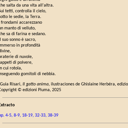
che salta da una vita all'altra.
Sui tetti, controlla il cielo,
sotto le sedie, la Terra.
I frondami accarezzano
un manto di velluto,
che sa di farina e sedano.
Il suo sonno è sacro,
immerso in profondità
divine,
praterie di nuvole,
tappeti di polvere,
in cui rotola,
inseguendo gomitoli di nebbia.
(Guia Risari,
Il gatto anima
, ilustraciones de Ghislaine Herbéra, edizi
Copyright © edizioni Piuma, 2025
Extracto
pp. 4-5, 8-9, 18-19, 32-33, 38-39