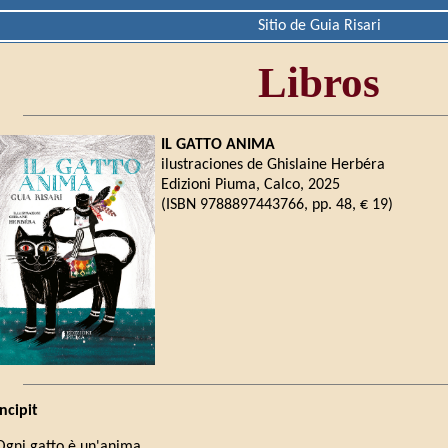
Sitio de Guia Risari
Libros
IL GATTO ANIMA
ilustraciones de Ghislaine Herbéra
Edizioni Piuma, Calco, 2025
(ISBN 9788897443766, pp. 48, € 19)
Incipit
Ogni gatto è un'anima