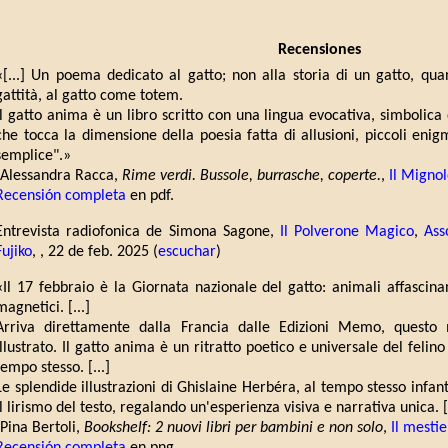
Recensiones
«[...] Un poema dedicato al gatto; non alla storia di un gatto, quan
gattità, al gatto come totem.
Il gatto anima è un libro scritto con una lingua evocativa, simbolica
che tocca la dimensione della poesia fatta di allusioni, piccoli enig
semplice".»
(Alessandra Racca,
Rime verdi. Bussole, burrasche, coperte.
,
Il Migno
Recensión completa
en pdf.
Entrevista radiofonica de Simona Sagone,
Il Polverone Magico
,
Ass
Fujiko
, , 22 de feb. 2025 (
escuchar
)
«Il 17 febbraio è la Giornata nazionale del gatto: animali affascinan
magnetici. [...]
Arriva direttamente dalla Francia dalle Edizioni Memo, questo 
illustrato. Il gatto anima è un ritratto poetico e universale del felin
tempo stesso. [...]
Le splendide illustrazioni di Ghislaine Herbéra, al tempo stesso infan
il lirismo del testo, regalando un'esperienza visiva e narrativa unica. [
(Pina Bertoli,
Bookshelf: 2 nuovi libri per bambini e non solo
,
Il mesti