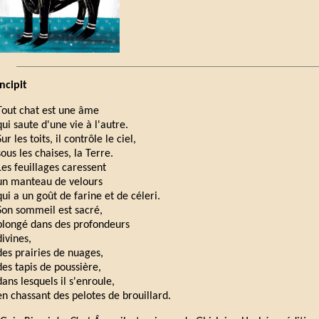
Incipit
Tout chat est une âme
qui saute d'une vie à l'autre.
Sur les toits, il contrôle le ciel,
sous les chaises, la Terre.
Les feuillages caressent
un manteau de velours
qui a un goût de farine et de céleri.
Son sommeil est sacré,
plongé dans des profondeurs
divines,
des prairies de nuages,
des tapis de poussière,
dans lesquels il s'enroule,
en chassant des pelotes de brouillard.