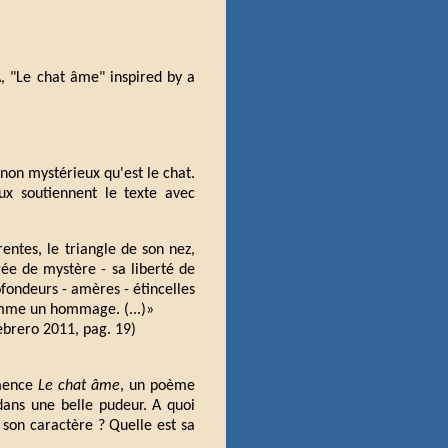
A, "Le chat âme" inspired by a
n mystérieux qu'est le chat.
aux soutiennent le texte avec
entes, le triangle de son nez,
gée de mystère - sa liberté de
fondeurs - amères - étincelles
omme un hommage. (...)»
ebrero 2011, pag. 19)
mmence
Le chat âme
, un poème
dans une belle pudeur. A quoi
t son caractère ? Quelle est sa