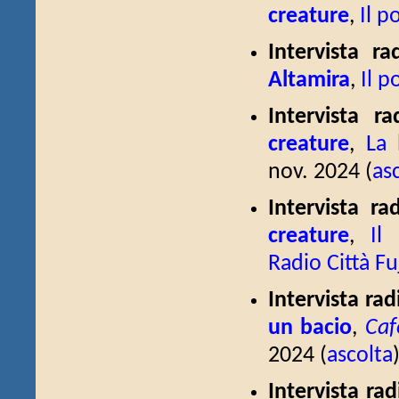
creature
,
Il p
Intervista ra
Altamira
,
Il p
Intervista r
creature
,
La 
nov. 2024 (
as
Intervista r
creature
,
Il
Radio Città Fu
Intervista ra
un bacio
,
Caf
2024 (
ascolta
Intervista rad