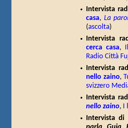
Intervista ra
casa
,
La paro
(
ascolta
)
Intervista 
cerca casa
,
Radio Città Fu
Intervista ra
nello zaino
,
T
svizzero Medi
Intervista ra
nello zaino
,
I 
Intervista d
parla Guia R