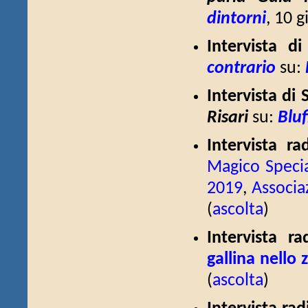
dintorni
, 10 g
Intervista di
contrario
su:
Intervista di 
Risari
su:
Bluf
Intervista r
Magico Specia
2019
,
Associa
(
ascolta
)
Intervista 
gallina nello 
(
ascolta
)