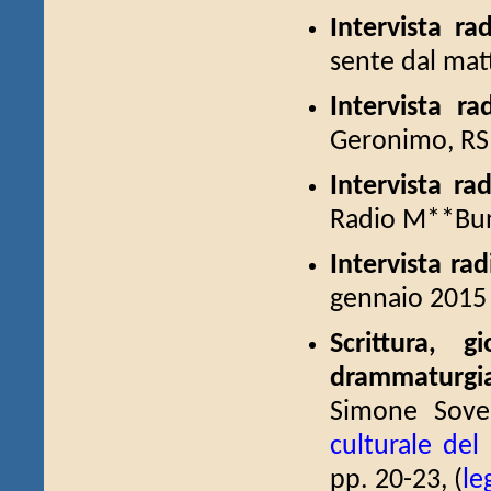
Intervista ra
sente dal matt
Intervista ra
Geronimo, RSI
Intervista ra
Radio M**Bun,
Intervista ra
gennaio 2015 
Scrittura, g
drammaturgia
Simone Sove
culturale del
pp. 20-23, (
le