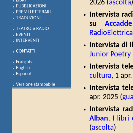
LIBRI
2026 (
ascolta
PUBBLICAZIONI
PREMI LETTERARI
Intervista rad
TRADUZIONI
su
Accadd
TEATRO e RADIO
RadioElettrica
EVENTI
INTERVENTI
Intervista di I
CONTATTI
Junior Poetry
Français
Intervista tel
English
Español
cultura
, 1 apr
Versione stampabile
Intervista tel
apr. 2025 (
gu
Intervista ra
Alban
,
I libri
(
ascolta
)