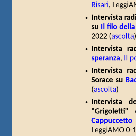
Risari
, LeggiA
Intervista ra
su
Il filo del
2022 (
ascolta
Intervista r
speranza
,
Il 
Intervista r
Sorace su
Bac
(
ascolta
)
Intervista 
"Grigoletti
Cappuccetto 
LeggiAMO 0-18