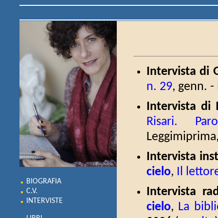
Intervista di
n. 29
, genn. -
Intervista di
Risari. Pa
Leggimiprima,
Intervista in
cielo
,
Il letto
BIOGRAFIA
Intervista r
C.V.
INTERVISTE
cielo
,
La bibl