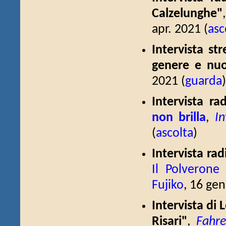
Calzelunghe"
apr. 2021 (
asc
Intervista st
genere e nuo
2021 (
guarda
)
Intervista r
non brilla
,
In
(
ascolta
)
Intervista ra
Il Polverone
Fujiko
, 16 gen
Intervista di 
Risari"
,
Fahre