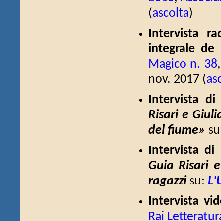
(
ascolta
)
Intervista r
integrale de
Magico n. 38
nov. 2017 (
as
Intervista d
Risari e Giuli
del fiume»
su
Intervista d
Guia Risari e
ragazzi
su:
L'
Intervista vi
Rai Letteratur