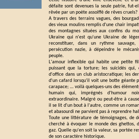
Cette histoire d'une ville ensevelie et d'
défaite sont devenues la seule patrie, fut-
rêvée par un poète assoiffé de rêves cruels?
A travers des terrains vagues, des bourgad
des vieux moulins remplis d'une chair impati
des montagnes situées aux confins du mo
Ukraine qui n'est qu'une Ukraine de lége
reconstituer, dans un rythme sauvage, l
persécution nazie, à dépeindre le mécani
peuple.
L'amour inflexible qui habite une petite fi
puissant que la torture; les suicidés qui,
d'office dans un club aristocratique; les d
d'un cafard lorsqu'il voit une botte géante 
carapace; ... voilà quelques-uns des élémen
humain qui, imprégnés d'humour noir
extraordinaire. Malgré ou peut-être à caus
il se lit d'un bout à l'autre, comme un roman 
et abasourdi ne parvient pas à reprendre hal
Toute une littérature de témoignages, de 
cherché à évoquer le monde des ghettos, 
gaz. Quelle qu'en soit la valeur, sa portée r
de son caractère historique.