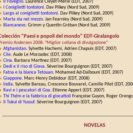
Il risveglio.
Laurence Cleyet-Merle (EDT, 2007)
I Coniglietti tontoloni.
Dav Pilkey (Nord Sud, 2009)
Largo ai coniglietti tontoloni.
Dav Pilkey (Nord Sud, 2009)
Marta sta nel mezzo.
Jan Fearnley (Nord Sud, 2009)
Biancaneve.
Grimm y Quentin Gréban (Nord Sud, 2009)
Colección "Paesi e popoli del mondo" EDT-Giralangolo
Premio Andersen 2008: "Miglior collana di divulgazione"
Afghanistan.
Sylvette Hachemi, Adrien Chapuis (EDT, 2007)
Cile.
Aude Le Morzadec (EDT, 2008)
Cina.
Barbara Martinez (EDT, 2007)
Dedi e il riso di Giava.
Séverine Bourguignon (EDT, 2007)
Fatna e la bianca Tetouan.
Mohamed Ad-Daïbouni (EDT, 2007)
Giappone.
Marc-Henry Debidour (EDT, 2008)
India.
Sylvette Bareau, Crescence Bouvarel, Camille Pilet (EDT, 200
Ravi e i pescatori di Goa.
Etienne Appert (EDT, 2007)
Thi Thêm e la fabbrica di giocattoli
Françoise Guyon, Roger Orengo
Il Tukul di Yussuf.
Séverine Bourguignon (EDT, 2007)
NOVELAS