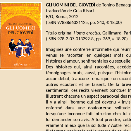
GLI UOMINI DEL GIOVEDÌ
de Tonino Benacqu
traducción de Guia Risari
E/O, Roma, 2012
(ISBN 9788866321125, pp. 240, € 18,00)
Título original
Homo erectus
, Gallimard, Par
(ISBN 978-2-07-013292-8, pp. 269, € 18,20)
Imaginez une confrérie informelle qui réun
venus se raconter, en quelques mots ou
histoires d'amour, sentimentales ou sexuelle
Des histoires qui, ainsi racontées, accèd
témoignages bruts, aussi, puisque l'histoi
aucun débat, à aucune remarque : on raconte
autres écoutent et se taisent. De la brè
sentimental, ces récits viennent ponctuer tro
illustrent chacune un aspect paradoxal des
Il y a ainsi l'homme qui est devenu « invi
enfermé dans une douloureuse solitude
lorsqu'une inconnue fait intrusion chez lui e
lui demander son avis. A tout prendre, cet
vraiment mieux que la solitude ? Autre réci