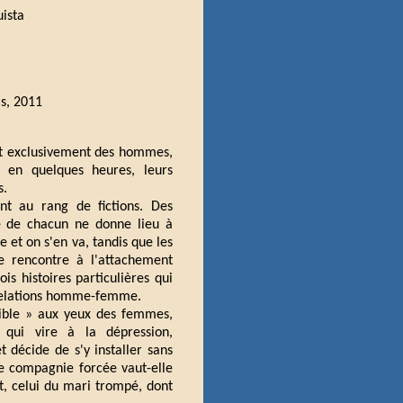
ista
is, 2011
it exclusivement des hommes,
 en quelques heures, leurs
s.
ent au rang de fictions. Des
re de chacun ne donne lieu à
 et on s'en va, tandis que les
ve rencontre à l'attachement
is histoires particulières qui
 relations homme-femme.
sible » aux yeux des femmes,
 qui vire à la dépression,
t décide de s'y installer sans
te compagnie forcée vaut-elle
t, celui du mari trompé, dont