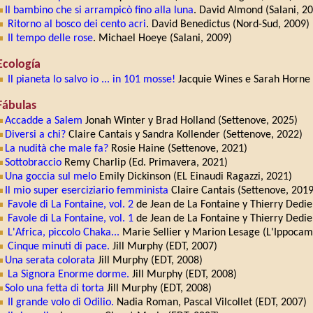
Il bambino che si arrampicò fino alla luna
. David Almond (Salani, 2
Ritorno al bosco dei cento acri
. David Benedictus (Nord-Sud, 2009)
Il tempo delle rose
. Michael Hoeye (Salani, 2009)
Ecología
Il pianeta lo salvo io ... in 101 mosse!
Jacquie Wines e Sarah Horne 
Fábulas
Accadde a Salem
Jonah Winter y Brad Holland (Settenove, 2025)
Diversi a chi?
Claire Cantais y Sandra Kollender (Settenove, 2022)
La nudità che male fa?
Rosie Haine (Settenove, 2021)
Sottobraccio
Remy Charlip (Ed. Primavera, 2021)
Una goccia sul melo
Emily Dickinson (EL Einaudi Ragazzi, 2021)
Il mio super eserciziario femminista
Claire Cantais (Settenove, 2019
Favole di La Fontaine, vol. 2
de Jean de La Fontaine y Thierry Dedi
Favole di La Fontaine, vol. 1
de Jean de La Fontaine y Thierry Dedi
L'Africa, piccolo Chaka...
Marie Sellier y Marion Lesage (L'Ippocam
Cinque minuti di pace.
Jill Murphy (EDT, 2007)
Una serata colorata
Jill Murphy (EDT, 2008)
La Signora Enorme dorme.
Jill Murphy (EDT, 2008)
Solo una fetta di torta
Jill Murphy (EDT, 2008)
Il grande volo di Odilio.
Nadia Roman, Pascal Vilcollet (EDT, 2007)