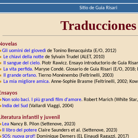
Sitio de Guia Risari
Traducciones
Novelas
Gli uomini del giovedì
de Tonino Benacquista (E/O, 2012)
Le chiavi della notte
de Sylvain Trudel (ALET, 2010)
Il sangue del cielo.
Piotr Rawicz. Ensayo introductorio de Guia Risar
La vita perfida.
Maryse Condé. Glosario de Guia Risari (E/O, 2018; 
Il grande orfano.
Tierno Monénembo (Feltrinelli, 2003)
La mia migliore amica.
Anne-Sophie Brasme (Feltrinelli, 2002; Kow
Ensayos
Non solo baci. I più grandi film d'amore
. Robert Marich (White Star
India del Sud
(Vallardi Viaggi, 2004)
Literatura infantil y juvenil
Lea
Nancy B. Pilon (Settenove, 2023)
Il libro del potere
Claire Saunders et al. (Settenove, 2023)
SOS: nuova prof!
Dominique Demers (EL Einaudi Ragazzi, 2017)