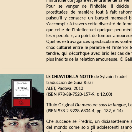
l'infortune conjugale est le drame de sa vie.
Pour se venger de l'infidèle, il décid
prostituées, de manière tout à fait rationn
puisqu'il y consacre un budget mensuel bie
s'accomplir à travers cette diversité de fe
que celle de l'intellectuel quelque peu méd
les « people », au point de tomber amoureu
Quelles extravagances spectaculaires vont-e
choc culturel entre le paraître et l'intérior
tendre, qui décortique avec brio les cas de f
plus inédits de la relation amoureuse. © Ga
LE CHIAVI DELLA NOTTE
de Sylvain Trudel
traducción de Guia Risari
ALET, Padova, 2010
(ISBN 978-88-7520-157-9, € 12,00)
Título Original
Du mercure sous la langue
, L
(ISBN 978-2-9228-6804-4, pp. 132, € 14)
Che succede se Fredric, un diciassettenne s
del mondo come solo gli adolescenti sanno e