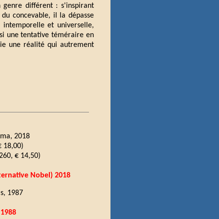
genre différent : s'inspirant
 du concevable, il la dépasse
intemporelle et universelle,
nsi une tentative téméraire en
ie une réalité qui autrement
Roma, 2018
 18,00)
 260, € 14,50)
ternative Nobel) 2018
is, 1987
 1988