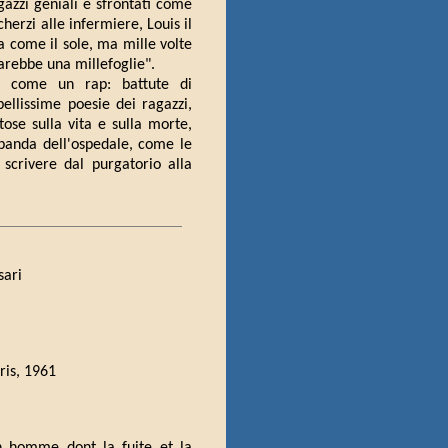
azzi geniali e sfrontati come
scherzi alle infermiere, Louis il
a come il sole, ma mille volte
 sarebbe una millefoglie".
e come un rap: battute di
ellissime poesie dei ragazzi,
ose sulla vita e sulla morte,
 banda dell'ospedale, come le
 scrivere dal purgatorio alla
sari
ris, 1961