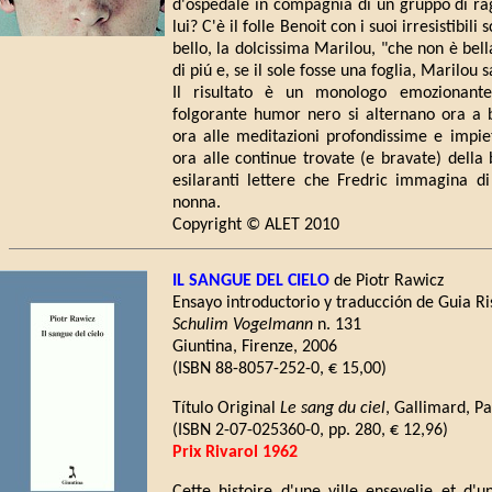
d'ospedale in compagnia di un gruppo di rag
lui? C'è il folle Benoit con i suoi irresistibili 
bello, la dolcissima Marilou, "che non è bell
di piú e, se il sole fosse una foglia, Marilou
Il risultato è un monologo emozionant
folgorante humor nero si alternano ora a b
ora alle meditazioni profondissime e impiet
ora alle continue trovate (e bravate) della
esilaranti lettere che Fredric immagina di
nonna.
Copyright © ALET 2010
IL SANGUE DEL CIELO
de Piotr Rawicz
Ensayo introductorio y traducción de Guia Ri
Schulim Vogelmann
n. 131
Giuntina, Firenze, 2006
(ISBN 88-8057-252-0, € 15,00)
Título Original
Le sang du ciel
, Gallimard, Pa
(ISBN 2-07-025360-0, pp. 280, € 12,96)
Prix Rivarol 1962