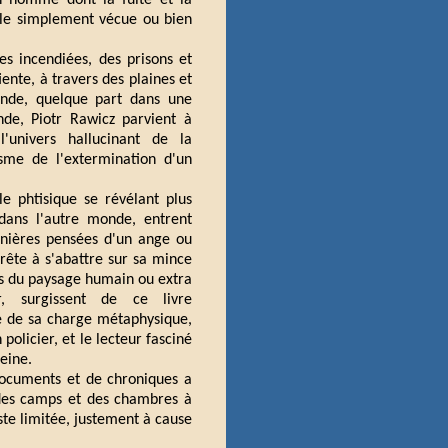
un homme dont la fuite et la
elle simplement vécue ou bien
es incendiées, des prisons et
ente, à travers des plaines et
nde, quelque part dans une
nde, Piotr Rawicz parvient à
'univers hallucinant de la
sme de l'extermination d'un
lle phtisique se révélant plus
 dans l'autre monde, entrent
ernières pensées d'un ange ou
prête à s'abattre sur sa mince
ts du paysage humain ou extra
, surgissent de ce livre
e de sa charge métaphysique,
policier, et le lecteur fasciné
eine.
documents et de chroniques a
des camps et des chambres à
este limitée, justement à cause