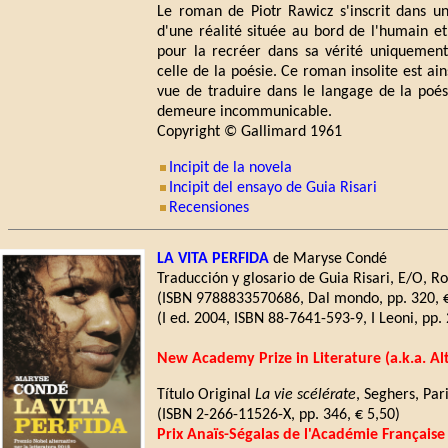
Le roman de Piotr Rawicz s'inscrit dans un 
d'une réalité située au bord de l'humain et
pour la recréer dans sa vérité uniquement 
celle de la poésie. Ce roman insolite est ai
vue de traduire dans le langage de la poés
demeure incommunicable.
Copyright © Gallimard 1961
Incipit de la novela
Incipit del ensayo de Guia Risari
Recensiones
LA VITA PERFIDA
de Maryse Condé
Traducción y glosario de Guia Risari, E/O, 
(ISBN 9788833570686, Dal mondo, pp. 320, €
(I ed. 2004, ISBN 88-7641-593-9, I Leoni, pp.
New Academy Prize in Literature (a.k.a. Al
Título Original
La vie scélérate
, Seghers, Par
(ISBN 2-266-11526-X, pp. 346, € 5,50)
Prix Anaïs-Ségalas de l'Académie Française