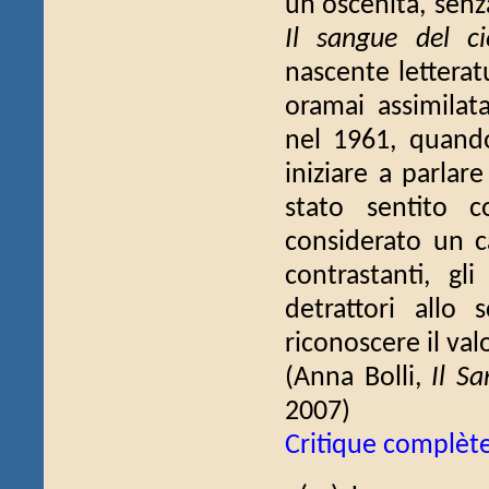
un'oscenità, senz
Il sangue del ci
nascente letteratu
oramai assimilata
nel 1961, quando
iniziare a parlare
stato sentito 
considerato un ca
contrastanti, gl
detrattori allo
riconoscere il val
(Anna Bolli,
Il Sa
2007)
Critique complèt