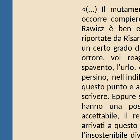
«(...) Il mutam
occorre compiere 
Rawicz è ben es
riportate da Risa
un certo grado di
orrore, voi rea
spavento, l'urlo,
persino, nell'ind
questo punto e av
scrivere. Eppure 
hanno una poss
accettabile, il 
arrivati a questo
l'insostenibile d