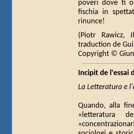
poveri dove ti o
fischia in spett
rinunce!
(Piotr Rawicz,
traduction de Guia
Copyright © Giun
Incipit de l'essai 
La Letteratura e l
Quando, alla fin
«letteratura 
«concentrazionari
sociologi e stori