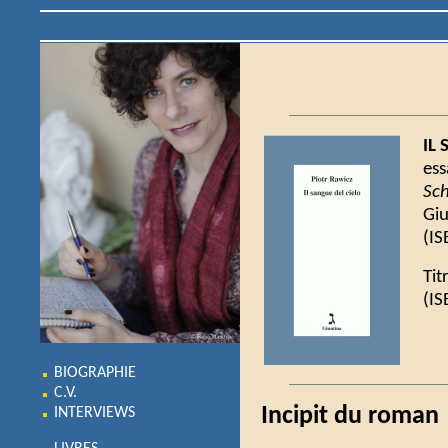
IL
ess
Sc
Giu
(IS
Tit
(IS
BIOGRAPHIE
C.V.
Incipit du roman
INTERVIEWS