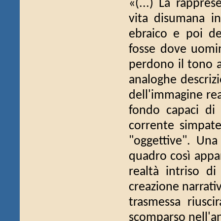
«(...) La rappres
vita disumana in
ebraico e poi de
fosse dove uomin
perdono il tono a
analoghe descrizi
dell'immagine rea
fondo capaci di
corrente simpate
"oggettive". Un
quadro così appar
realtà intriso di
creazione narrativ
trasmessa riusc
scomparso nell'an