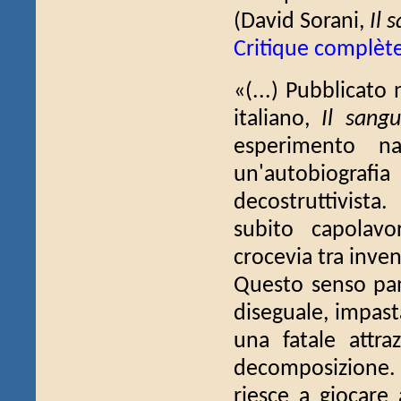
(David Sorani,
Il 
Critique complèt
«(...) Pubblicato 
italiano,
Il sangu
esperimento na
un'autobiografia
decostruttivista
subito capolavo
crocevia tra inven
Questo senso pani
diseguale, impasta
una fatale attr
decomposizione. 
riesce a giocare