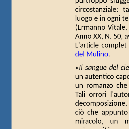
purtroppo sfugge
circostanziale: t
luogo e in ogni te
(Ermanno Vitale
Anno XX, N. 50, a
L'article comple
del Mulino
.
«
Il sangue del cie
un autentico capo
un romanzo che t
Tali orrori l'aut
decomposizione, 
ciò che appunto 
miracolo, un m