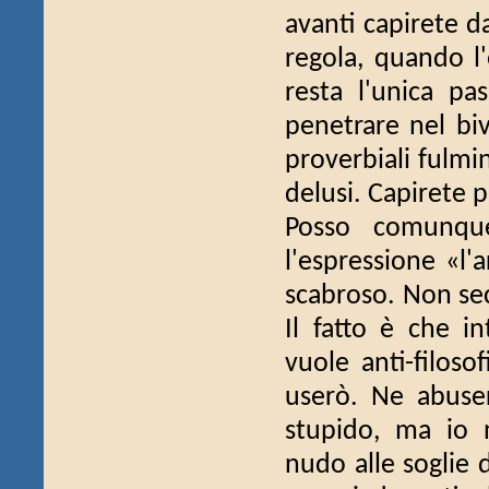
avanti capirete d
regola, quando l'
resta l'unica pa
penetrare nel bi
proverbiali fulmi
delusi. Capirete pi
Posso comunque 
l'espressione «l'
scabroso. Non sec
Il fatto è che i
vuole anti-filoso
userò. Ne abuse
stupido, ma io 
nudo alle soglie 