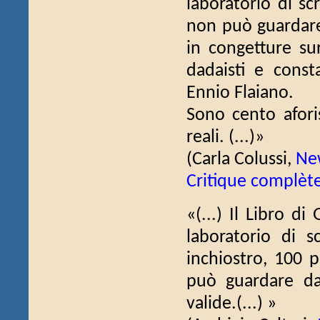
laboratorio di sc
non può guardare 
in congetture sur
dadaisti e consta
Ennio Flaiano.
Sono cento aforis
reali. (...)»
(Carla Colussi,
New
Critique complèt
«(...) Il Libro di
laboratorio di s
inchiostro, 100 
può guardare da
valide.(...) »