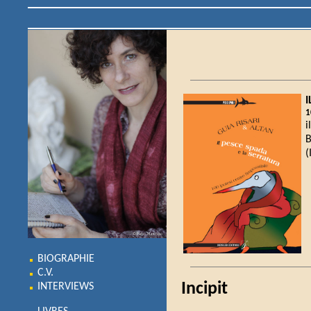
I
1
i
B
(
BIOGRAPHIE
C.V.
Incipit
INTERVIEWS