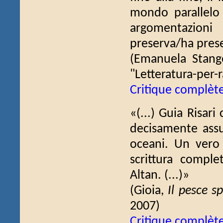
mondo parallelo 
argomentazioni
preserva/ha prese
(Emanuela Stang
"Letteratura-per-r
Critique complèt
«(...) Guia Risar
decisamente assur
oceani. Un vero 
scrittura comple
Altan. (...)»
(Gioia,
Il pesce s
2007)
Critique complèt