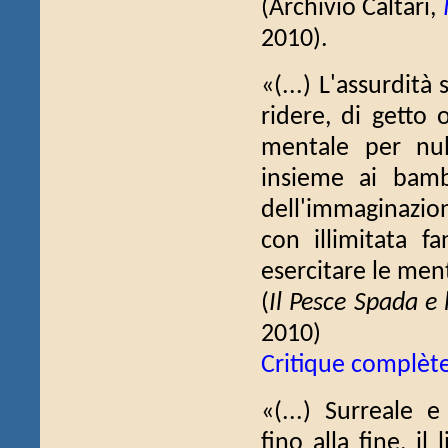
(Archivio Caltari,
2010).
«(...) L'assurdità
ridere, di getto
mentale per nul
insieme ai bamb
dell'immaginazion
con illimitata f
esercitare le menti
(
Il Pesce Spada e 
2010)
Critique complèt
«(...) Surreale e
fino alla fine, il