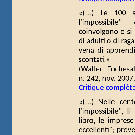
«(...) Le 100 s
l'impossibile"
coinvolgono e si 
di adulti o di raga
vena di apprend
scontati.»
(Walter Foches
n. 242, nov. 2007,
Critique complèt
«(...) Nelle cen
l'impossibile", 
libro, le impres
eccellenti"; prove