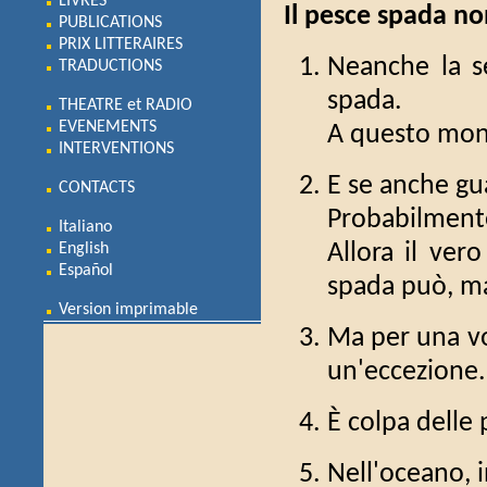
LIVRES
Il pesce spada no
PUBLICATIONS
PRIX LITTERAIRES
Neanche la s
TRADUCTIONS
spada.
THEATRE et RADIO
EVENEMENTS
A questo mond
INTERVENTIONS
E se anche gu
CONTACTS
Probabilmente
Italiano
Allora il ver
English
Español
spada può, ma
Version imprimable
Ma per una vo
un'eccezione.
È colpa delle 
Nell'oceano, i