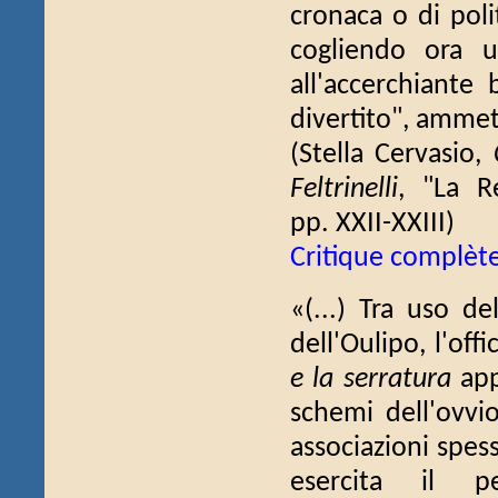
cronaca o di poli
cogliendo ora u
all'accerchiant
divertito", ammet
(Stella Cervasio,
Feltrinelli
, "La R
pp. XXII-XXIII)
Critique complèt
«(...) Tra uso d
dell'Oulipo, l'off
e la serratura
app
schemi dell'ovvio
associazioni spes
esercita il pe