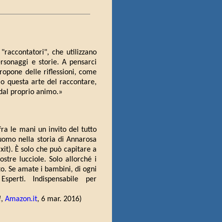
 "raccontatori", che utilizzano
personaggi e storie. A pensarci
ropone delle riflessioni, come
rio questa arte del raccontare,
e dal proprio animo.»
ra le mani un invito del tutto
l'uomo nella storia di Annarosa
xit). È solo che può capitare a
ostre lucciole. Solo allorché i
to. Se amate i bambini, di ogni
Esperti. Indispensabile per
!
,
Amazon.it
, 6 mar. 2016)