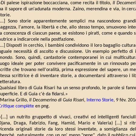
«Di palese ispirazione boccacciana, come recita il titolo,
Il Decamer
ha il sapore di un'adunata moderna. Zaino, merendina e via, in cerca
storie.
[...] Sono storie apparentemente semplici ma nascondono grandi
saggezza, l'amore, la libertà e che, allo stesso tempo, smuovono int
la conoscenza di ciascun paese, se esistono i pirati, come e quando si
autrice a indicarcele nella postfazione.
[...] Disposti in cerchio, i bambini condividono il loro bagaglio cultur
uguale necessità di ascolto e discussione. Un esempio perfetto di 
mondo
. Sono, quindi, cantastorie contemporanei in cui multicultu
luogo ideale per poter convivere pacificamente in un rinnovato per
scritte che trovano nell'oralità, prima espressione del sapere, un mez
stessa scrittrice è di inventare storie, a documentarsi attraverso i li
letteratura.
Qualsiasi libro di Guia Risari ha un senso profondo, le parole si fan
superficie. E di Guia c'è da fidarsi.»
(Marina Grillo,
Il Decamerino di Guia Risari
,
Interno Storie
, 9 fév. 201
Critique complète
en png.
«[...] un nutrito gruppetto di vivaci, creativi ed intelligenti fanciull
Djana, Draga, Fabrizio, Fang, Hamid, Mario e Valeria) [...] si ritr
vicenda originali storie da loro stessi inventate, a somiglianza de
(benché, naturalmente, con un po' meno "pepe", dato il pubblico cui s