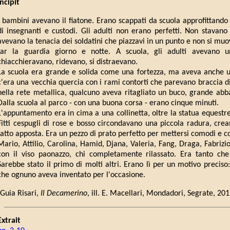
Incipit
I bambini avevano il fiatone. Erano scappati da scuola approfittand
di insegnanti e custodi. Gli adulti non erano perfetti. Non stavano
avevano la tenacia dei soldatini che piazzavi in un punto e non si mu
far la guardia giorno e notte. A scuola, gli adulti avevano un
chiacchieravano, ridevano, si distraevano.
La scuola era grande e solida come una fortezza, ma aveva anche u
c'era una vecchia quercia con i rami contorti che parevano braccia di
nella rete metallica, qualcuno aveva ritagliato un buco, grande abbas
Dalla scuola al parco - con una buona corsa - erano cinque minuti.
L'appuntamento era in cima a una collinetta, oltre la statua equestre
Fitti cespugli di rose e bosso circondavano una piccola radura, cr
fatto apposta. Era un pezzo di prato perfetto per mettersi comodi e c
Mario, Attilio, Carolina, Hamid, Djana, Valeria, Fang, Draga, Fabrizio
con il viso paonazzo, chi completamente rilassato. Era tanto che 
Sarebbe stato il primo di molti altri. Erano lì per un motivo preciso:
che ognuno aveva inventato per l'occasione.
(Guia Risari,
Il Decamerino
, ill. E. Macellari, Mondadori, Segrate, 
Extrait