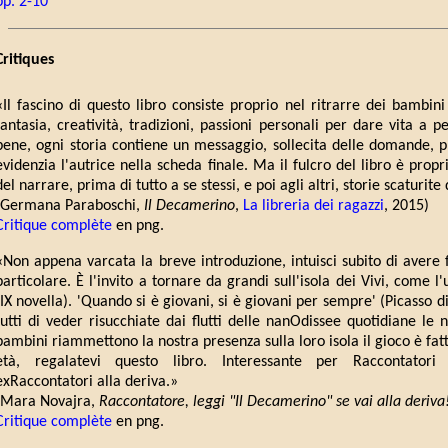
pp. 2-10
Critiques
«Il fascino di questo libro consiste proprio nel ritrarre dei bambini
fantasia, creatività, tradizioni, passioni personali per dare vita a 
bene, ogni storia contiene un messaggio, sollecita delle domande, p
evidenzia l'autrice nella scheda finale. Ma il fulcro del libro è prop
del narrare, prima di tutto a se stessi, e poi agli altri, storie scaturit
(Germana Paraboschi,
Il Decamerino
,
La libreria dei ragazzi
, 2015)
Critique complète
en png.
«Non appena varcata la breve introduzione, intuisci subito di avere f
particolare. È l'invito a tornare da grandi sull'isola dei Vivi, come 
(IX novella). 'Quando si è giovani, si è giovani per sempre' (Picasso di
tutti di veder risucchiate dai flutti delle nanOdissee quotidiane le n
bambini riammettono la nostra presenza sulla loro isola il gioco è fat
età, regalatevi questo libro. Interessante per Raccontatori 
exRaccontatori alla deriva.»
(Mara Novajra,
Raccontatore, leggi "Il Decamerino" se vai alla deriva
Critique complète
en png.