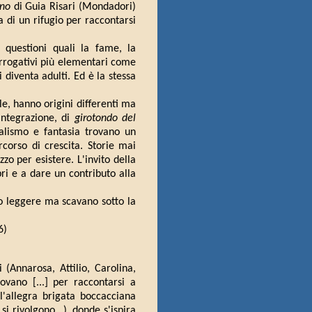
ino
di Guia Risari (Mondadori)
 di un rifugio per raccontarsi
 questioni quali la fame, la
errogativi più elementari come
 diventa adulti. Ed è la stessa
ale, hanno origini differenti ma
integrazione, di
girotondo del
ralismo e fantasia trovano un
corso di crescita. Storie mai
zo per esistere. L'invito della
bri e a dare un contributo alla
no leggere ma scavano sotto la
6)
i (Annarosa, Attilio, Carolina,
ovano [...] per raccontarsi a
ll'allegra brigata boccacciana
i rivolgono...), donde s'ispira