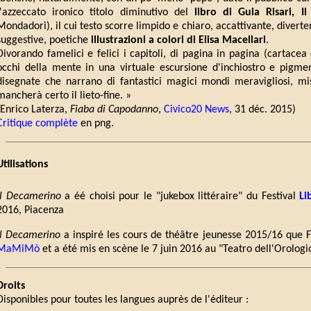
l'azzeccato ironico titolo diminutivo del
libro di Guia Risari, I
Mondadori), il cui testo scorre limpido e chiaro, accattivante, divert
suggestive, poetiche
illustrazioni a colori di Elisa Macellari
.
Divorando famelici e felici i capitoli, di pagina in pagina (cartacea
occhi della mente in una virtuale escursione d'inchiostro e pigment
disegnate che narrano di fantastici magici mondi meravigliosi, mi
mancherà certo il lieto-fine. »
(Enrico Laterza,
Fiaba di Capodanno
,
Civico20 News
, 31 déc. 2015)
Critique complète
en png.
Utilisations
Il Decamerino
a éé choisi pour le "jukebox littéraire" du Festival
Li
2016, Piacenza
Il Decamerino
a inspiré les cours de théâtre jeunesse 2015/16 que
MaMiMò
et a été mis en scène le 7 juin 2016 au "Teatro dell'Orolog
Droits
Disponibles pour toutes les langues auprès de l'éditeur :