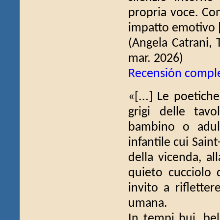
propria voce. C
impatto emotivo [
(Angela Catrani, 
mar. 2026)
Recensión compl
«[...] Le poetich
grigi delle tavo
bambino o adul
infantile cui Saint
della vicenda, al
quieto cucciolo 
invito a riflett
umana.
In tempi bui, bell