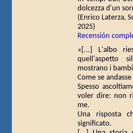
dolcezza d'un sorri
(Enrico Laterza, S
2025)
Recensión compl
«[...] L'albo r
quell'aspetto s
mostrano i bambin
Come se andasse 
Spesso ascoltiam
voler dire: non 
me.
Una risposta c
significato.
[...] Una stori