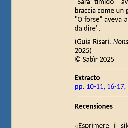
"Sarà timido" av
braccia come un g
"O forse" aveva 
da dire".
(Guia Risari,
Non
2025)
© Sabìr 2025
Extracto
pp. 10-11, 16-17,
Recensiones
«Esprimere il si