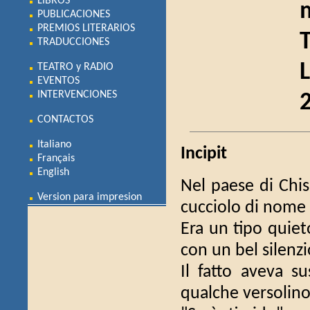
LIBROS
m
PUBLICACIONES
PREMIOS LITERARIOS
TRADUCCIONES
L
TEATRO y RADIO
EVENTOS
INTERVENCIONES
CONTACTOS
Italiano
Incipit
Français
English
Nel paese di Chi
Version para impresion
cucciolo di nome
Era un tipo quieto
con un bel silenz
Il fatto aveva s
qualche versolino