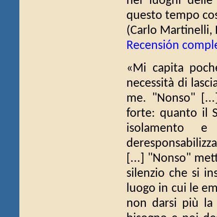
nei luoghi dell
questo tempo cos
(Carlo Martinelli, 
Recensión compl
«Mi capita poche
necessità di lasc
me. "Nonso" [...
forte: quanto il 
isolamento e
deresponsabilizz
[...] "Nonso" met
silenzio che si in
luogo in cui le em
non darsi più la