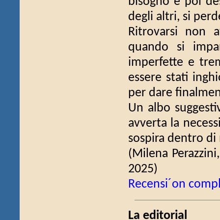
bisogno e poi des
degli altri, si perd
Ritrovarsi non 
quando si impar
imperfette e tre
essere stati inghi
per dare finalment
Un albo suggestiv
avverta la necessi
sospira dentro di 
(Milena Perazzini
2025)
Recensi´on comp
La editorial