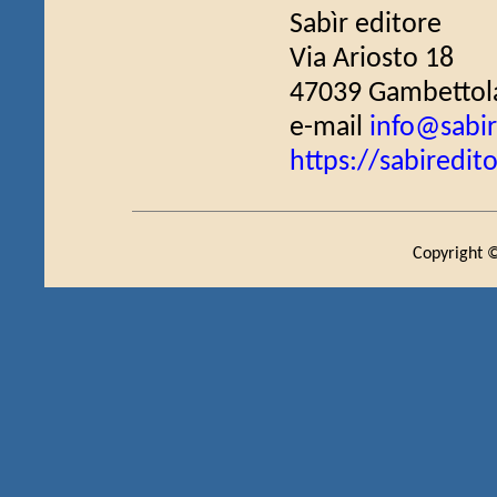
Sabìr editore
Via Ariosto 18
47039 Gambettola 
e-mail
info@sabir
https://sabiredito
Copyright ©