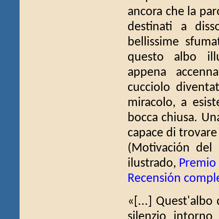
ancora che la paro
destinati a diss
bellissime sfum
questo albo ill
appena accennat
cucciolo diventa
miracolo, a esist
bocca chiusa. Una
capace di trovare
(Motivación del
ilustrado,
Premio
Recensión compl
«[...] Quest'albo
silenzio intorno 