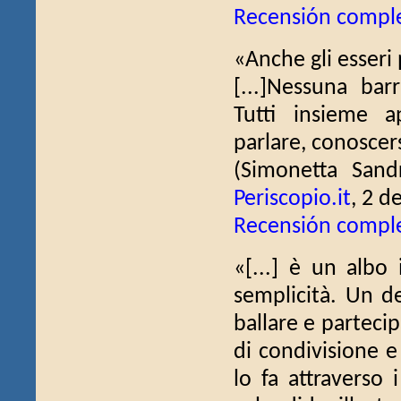
Recensión compl
«Anche gli esseri 
[...]Nessuna bar
Tutti insieme a
parlare, conoscers
(Simonetta Sand
Periscopio.it
, 2 d
Recensión compl
«[...] è un albo 
semplicità. Un d
ballare e partecip
di condivisione e
lo fa attraverso i