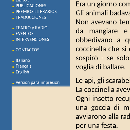
LIBROS
Era un giorno com
PUBLICACIONES
PREMIOS LITERARIOS
Gli animali badava
TRADUCCIONES
Non avevano tem
TEATRO y RADIO
da mangiare e q
EVENTOS
obbedivano a qu
INTERVENCIONES
coccinella che si
CONTACTOS
sospirò - se sol
Italiano
voglia di ballare.
Français
English
Le api, gli scarabe
Version para impresion
La coccinella avev
Ogni insetto recu
una goccia di mi
avviarono alla ra
per una festa.