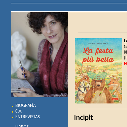
L
G
K
(
N
BIOGRAFÍA
C.V.
Incipit
ENTREVISTAS