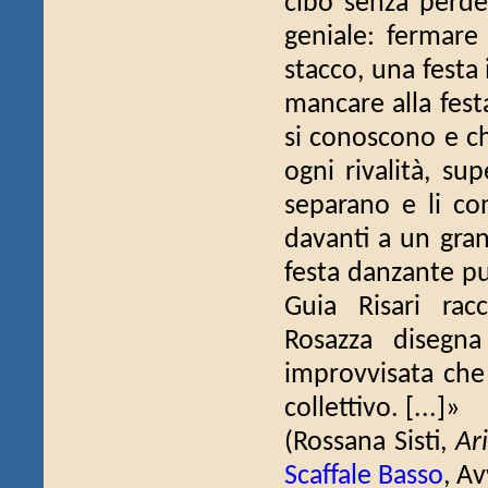
cibo senza perde
geniale: fermare
stacco, una festa 
mancare alla festa
si conoscono e c
ogni rivalità, su
separano e li co
davanti a un gran
festa danzante p
Guia Risari racc
Rosazza disegna
improvvisata che
collettivo. [...]»
(Rossana Sisti,
Ar
Scaffale Basso
, A