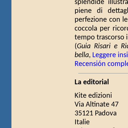
splendide illustr
piene di dettag
perfezione con le
coccola per ricor
tempo trascorso 
(
Guia Risari e Ri
bella
,
Leggere in
Recensión compl
La editorial
Kite edizioni
Via Altinate 47
35121 Padova
Italie