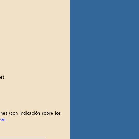
r).
ones (con indicación sobre los
ión
.