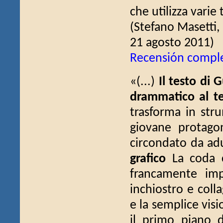
che utilizza varie 
(Stefano Masetti,
21 agosto 2011)
Recensión compl
«(...)
Il testo di 
drammatico al t
trasforma in stru
giovane protago
circondato da ad
grafico
La coda c
francamente imp
inchiostro e coll
e la semplice visi
il primo piano d