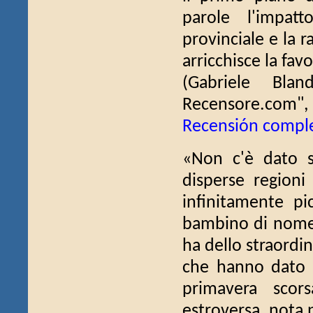
parole l'impat
provinciale e la 
arricchisce la fav
(Gabriele Bla
Recensore.com", 
Recensión compl
«Non c'è dato s
disperse regioni 
infinitamente pi
bambino di nome 
ha dello straordi
che hanno dato v
primavera scors
estroversa, nota 