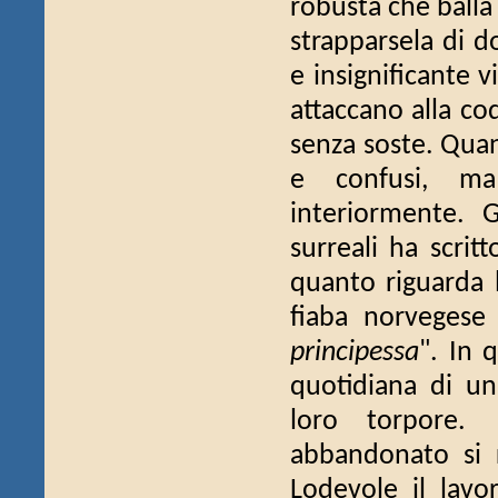
robusta che balla
strapparsela di d
e insignificante v
attaccano alla co
senza soste. Qua
e confusi, ma 
interiormente. 
surreali ha scri
quanto riguarda 
fiaba norvegese
principessa
". In 
quotidiana di un 
loro torpore. 
abbandonato si r
Lodevole il lavor