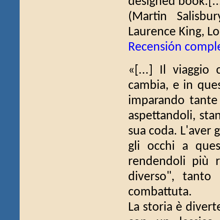
designed book.[..
(Martin Salisbu
Laurence King, Lo
Recensión compl
«[...] Il viaggi
cambia, e in que
imparando tante 
aspettandoli, sta
sua coda. L'aver g
gli occhi a quest
rendendoli più ri
diverso", tanto
combattuta.
La storia è diver