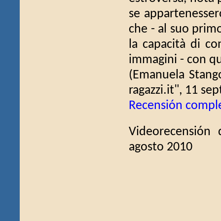
se appartenessero
che - al suo primo
la capacità di co
immagini - con quel
(Emanuela Stang
ragazzi.it", 11 s
Recensión compl
Videorecensión
agosto 2010