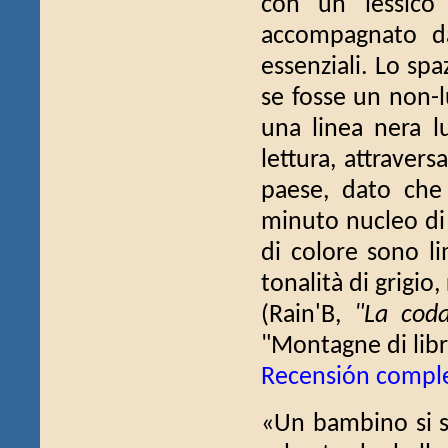
con un lessico 
accompagnato da 
essenziali. Lo sp
se fosse un non-l
una linea nera l
lettura, attraver
paese, dato che
minuto nucleo di 
di colore sono li
tonalità di grigio
(Rain'B,
"La coda
"Montagne di libr
Recensión compl
«Un bambino si sv