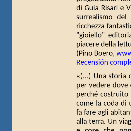
di Guia Risari e V
surrealismo del 
ricchezza fantast
"gioiello" editor
piacere della lett
(Pino Boero,
www
Recensión compl
«(...) Una storia
per vedere dove e
perché costruito 
come la coda di 
fa fare agli abita
alla terra. Un via
e cose che non 