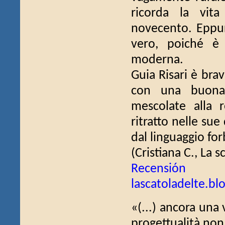
ricorda la vita
novecento. Eppure
vero, poiché è
moderna.
Guia Risari è bra
con una buona 
mescolate alla 
ritratto nelle sue
dal linguaggio for
(Cristiana C., La s
Recensión c
lascatoladelte.b
«(...) ancora una
progettualità no