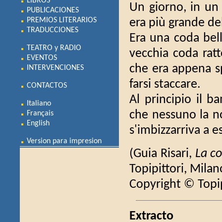
LIBROS
Un giorno, in un
PUBLICACIONES
PREMIOS LITERARIOS
era più grande de
TRADUCCIONES
Era una coda bell
TEATRO y RADIO
vecchia coda rat
EVENTOS
che era appena s
INTERVENCIONES
farsi staccare.
CONTACTOS
Al principio il b
Italiano
che nessuno la no
Français
English
s'imbizzarriva a e
Version para impresion
(Guia Risari,
La c
Topipittori, Milan
Copyright © Topip
Extracto