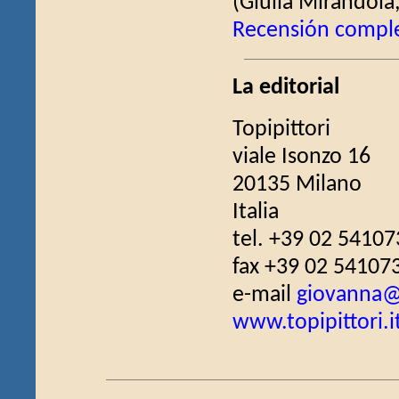
(Giulia Mirandola
Recensión compl
La editorial
Topipittori
viale Isonzo 16
20135 Milano
Italia
tel. +39 02 5410
fax +39 02 54107
e-mail
giovanna@t
www.topipittori.i