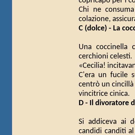
copricapo per i coc
Chi ne consuma 
colazione, assicur
C (dolce) - La cocc
Una coccinella c
cerchioni celesti.
«Cecilia! incitavan
C'era un fucile s
centrò un cincillà
vincitrice cinica.
D - Il divoratore 
Si addiceva ai 
candidi canditi a