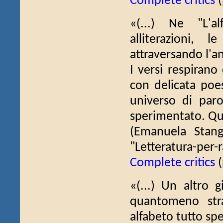
Complete critics
(
«(...) Ne "L'a
alliterazioni,
attraversando l'a
I versi respirano
con delicata poes
universo di paro
sperimentato. Qual
(Emanuela Stan
"Letteratura-per-r
Complete critics
(
«(...) Un altro g
quantomeno stra
alfabeto tutto spec