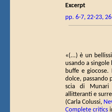
Excerpt
pp. 6-7, 22-23, 2
«(...) è un bellis
usando a singole 
buffe e giocose. 
dolce, passando p
scia di Munari 
allitteranti e surrea
(Carla Colussi,
New
Complete critics
i