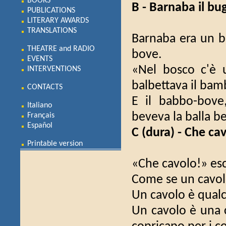
BOOKS
B - Barnaba il bu
PUBLICATIONS
LITERARY AWARDS
TRANSLATIONS
Barnaba era un b
THEATRE and RADIO
bove.
EVENTS
«Nel bosco c'è 
INTERVENTIONS
balbettava il bam
CONTACTS
E il babbo-bove
Italiano
beveva la balla b
Français
Español
C (dura) - Che ca
Printable version
«Che cavolo!» esc
Come se un cavol
Un cavolo è qualc
Un cavolo è una 