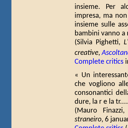
insieme. Per alc
impresa, ma non è
insieme sulle ass
bambini vanno a ri
(Silvia Pighetti,
L
creative
,
Ascoltan
Complete critics
i
« Un interessante
che vogliono alle
consonantici della
dure, la r e la tr....
(Mauro Finazzi
straneiro
, 6 janu