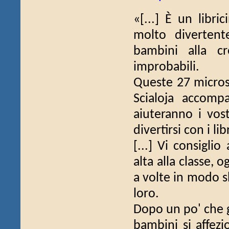
«[...] È un libri
molto divertent
bambini alla cr
improbabili.
Queste 27 micros
Scialoja accomp
aiuteranno i vos
divertirsi con i lib
[...] Vi consiglio
alta alla classe, 
a volte in modo sl
loro.
Dopo un po' che g
bambini si affezi