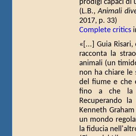
prodigi capaci di u
(L.B.,
Animali dive
2017, p. 33)
Complete critics
i
«[...] Guia Risari
racconta la stra
animali (un timid
non ha chiare le 
del fiume e che 
fino a che la
Recuperando la 
Kenneth Graham a
un mondo regolato
la fiducia nell'alt