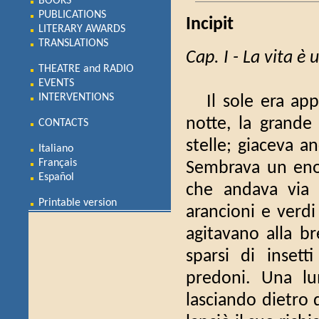
BOOKS
PUBLICATIONS
Incipit
LITERARY AWARDS
TRANSLATIONS
Cap. I - La vita è
THEATRE and RADIO
EVENTS
INTERVENTIONS
Il sole era appe
notte, la grande 
CONTACTS
stelle; giaceva a
Italiano
Français
Sembrava un enor
Español
che andava via v
Printable version
arancioni e verdi 
agitavano alla br
sparsi di inset
predoni. Una lu
lasciando dietro 