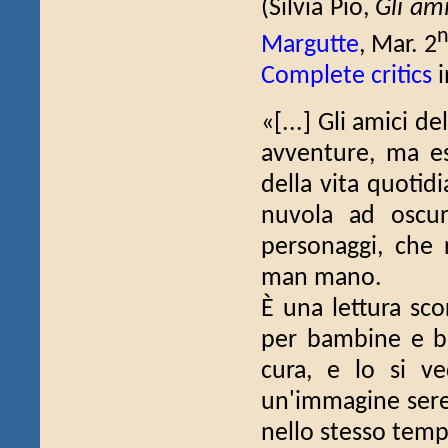
(Silvia Pio,
Gli ami
Margutte
, Mar. 2
Complete critics
i
«[...] Gli amici 
avventure, ma es
della vita quotid
nuvola ad oscura
personaggi, che r
man mano.
È una lettura scor
per bambine e bam
cura, e lo si ve
un'immagine seren
nello stesso temp