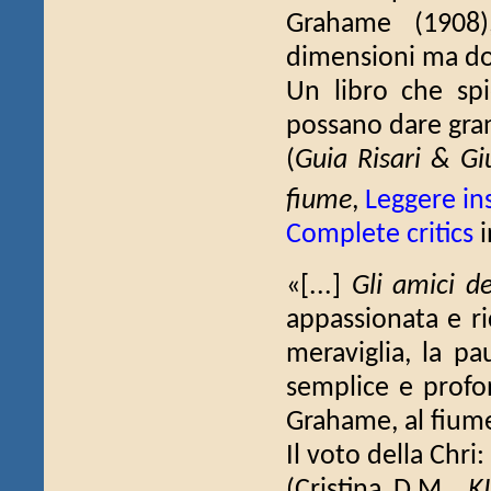
Grahame (1908)
dimensioni ma dota
Un libro che sp
possano dare gra
(
Guia Risari & Giu
fiume
,
Leggere i
Complete critics
i
«[...]
Gli amici d
appassionata e ri
meraviglia, la pa
semplice e prof
Grahame, al fiume,
Il voto della Chri:
(Cristina D.M.,
K