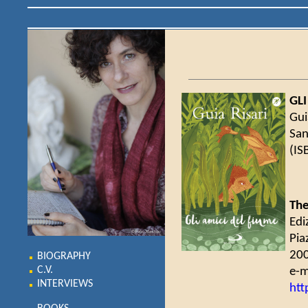
GLI
Guia
San
(IS
The
Edi
Pia
200
BIOGRAPHY
e-m
C.V.
INTERVIEWS
htt