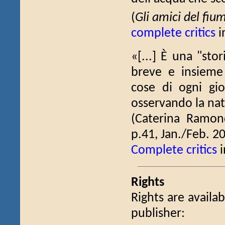
(
Gli amici del fiu
complete critics
i
«[...] È una "sto
breve e insieme
cose di ogni gi
osservando la natu
(Caterina Ramo
p.41, Jan./Feb. 2
Complete critics
i
Rights
Rights are availab
publisher: