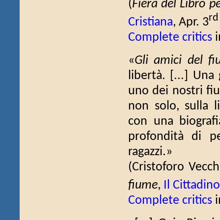
(
Fiera del Libro p
rd
Cristiana
, Apr. 3
Complete critics
i
«
Gli amici del f
libertà. [...] Un
uno dei nostri fi
non solo, sulla l
con una biografi
profondità di p
ragazzi.»
(Cristoforo Vecch
fiume
,
Il Cittadin
Complete critics
i