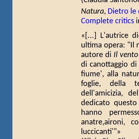
(Claudia Santono
Natura
,
Dietro le
Complete critics
i
«[...] L'autrice
ultima opera: "Il
autore di
Il vento 
di canottaggio di
fiume', alla natu
foglie, della 
dell'amicizia, 
dedicato questo
hanno permesso
anatre,aironi, 
luccicanti'"»