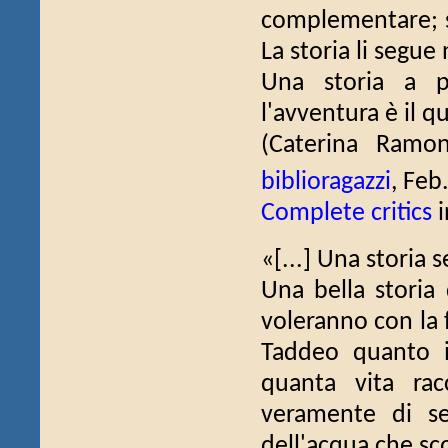
complementare; si
La storia li segue
Una storia a p
l'avventura è il qu
(Caterina Ram
biblioragazzi
, Feb
Complete critics
i
«[...] Una storia 
Una bella storia
voleranno con la
Taddeo quanto il
quanta vita ra
veramente di sen
dell'acqua che sco