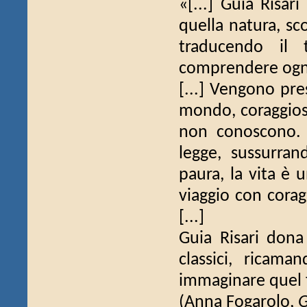
«[...] Guia Risari
quella natura, sco
traducendo il 
comprendere ogni 
[...] Vengono pres
mondo, coraggiosi
non conoscono. 
legge, sussurra
paura, la vita è 
viaggio con cora
[...]
Guia Risari dona 
classici, ricam
immaginare quel f
(Anna Fogarolo,
G