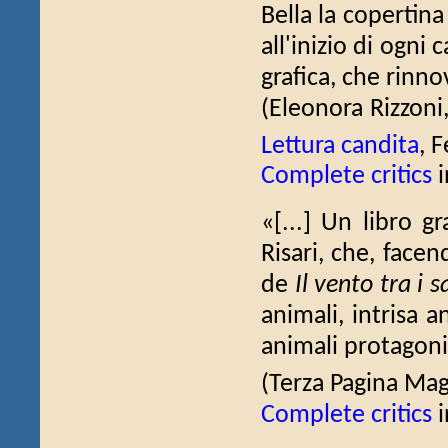
Bella la copertina
all'inizio di ogni
grafica, che rinno
(Eleonora Rizzoni
Lettura candita
, 
Complete critics
i
«[...] Un libro g
Risari, che, fac
de
Il vento tra i sa
animali, intrisa 
animali protagonis
(Terza Pagina Ma
Complete critics
i