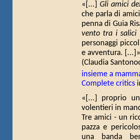
«[...]
Gli amici de
che parla di amici
penna di Guia Risa
vento tra i salici
personaggi piccol
e avventura. [...]
(Claudia Santono
insieme a mamma
Complete critics
i
«[...] proprio u
volentieri in mano a
Tre amici - un ric
pazza e pericolo
una banda ben