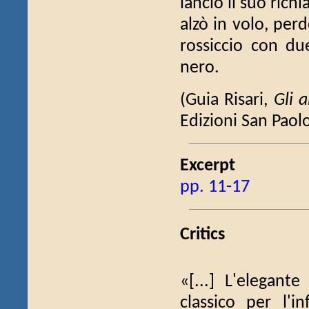
lanciò il suo rich
alzò in volo, per
rossiccio con due
nero.
(Guia Risari,
Gli 
Edizioni San Paol
Excerpt
pp. 11-17
Critics
«[...] L'elegant
classico per l'i