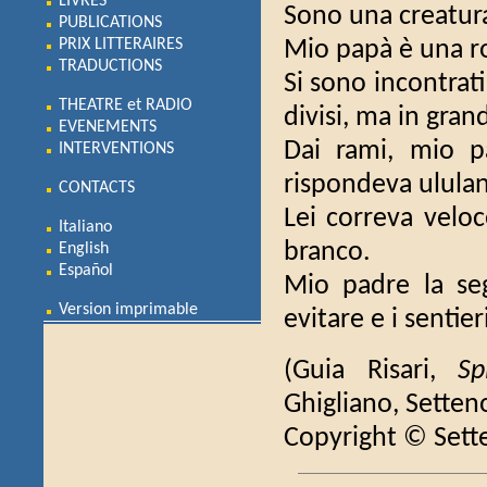
LIVRES
Sono una creatura
PUBLICATIONS
PRIX LITTERAIRES
Mio papà è una 
TRADUCTIONS
Si sono incontrati
THEATRE et RADIO
divisi, ma in gra
EVENEMENTS
Dai rami, mio p
INTERVENTIONS
rispondeva ulula
CONTACTS
Lei correva veloce
Italiano
branco.
English
Español
Mio padre la seg
Version imprimable
evitare e i sentier
(Guia Risari,
Sp
Ghigliano, Setten
Copyright © Sett