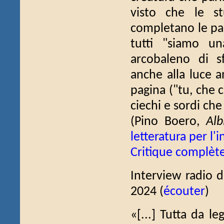
visto che le st
completano le par
tutti "siamo un
arcobaleno di sf
anche alla luce a
pagina ("tu, che c
ciechi e sordi che 
(Pino Boero,
Alb
letteratura per l'i
Critique complèt
Interview radio de
2024 (
écouter
)
«[...] Tutta da l