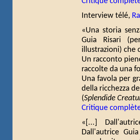
Critique complèt
Interview télé,
Ra
«Una storia senz
Guia Risari (pe
illustrazioni) che 
Un racconto pieno
raccolte da una f
Una favola per gra
della ricchezza de
(
Splendide Creatu
Critique complèt
«[...] Dall'autri
Dall'autrice Guia