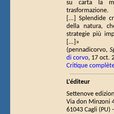
su carta la me
trasformazione.
[...] Splendide 
della natura, ch
strategie più imp
[...]»
(pennadicorvo,
S
di corvo
, 17 oct. 
Critique complèt
L'éditeur
Settenove edizion
Via don Minzoni 
61043 Cagli (PU) - 