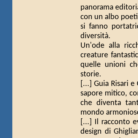
panorama editorial
con un albo poetic
si fanno portatri
diversità.
Un'ode alla ricc
creature fantasti
quelle unioni c
storie.
[...] Guia Risari 
sapore mitico, c
che diventa tan
mondo armonioso 
[...] Il racconto 
design di Ghiglia