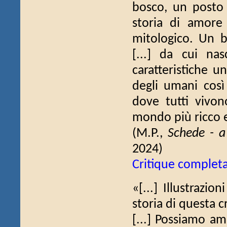
bosco, un posto
storia di amore 
mitologico. Un 
[...] da cui na
caratteristiche u
degli umani così
dove tutti vivo
mondo più ricco e
(M.P.,
Schede - a
2024)
Critique complet
«[...] Illustrazi
storia di questa cr
[...] Possiamo a