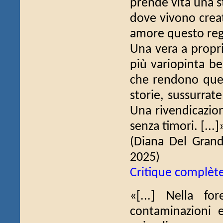
prende vita una st
dove vivono creat
amore questo regn
Una vera a propri
più variopinta bel
che rendono ques
storie, sussurrat
Una rivendicazion
senza timori. [...]
(Diana Del Gran
2025)
Critique complèt
«[...] Nella f
contaminazioni 