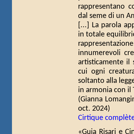
rappresentano c
dal seme di un Am
[...] La parola a
in totale equilibr
rappresentazione 
innumerevoli cre
artisticamente il
cui ogni creatura
soltanto alla legg
in armonia con il 
(Gianna Lomangi
oct. 2024)
Cirtique complèt
«Guia Risari e Ci