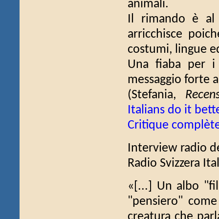
animali.
Il rimando è al
arricchisce poich
costumi, lingue e
Una fiaba per i
messaggio forte a
(Stefania,
Recen
Italians do it bett
Critique complèt
Interview radio de
Radio Svizzera Ital
«[...] Un albo "f
"pensiero" come 
creatura che parl