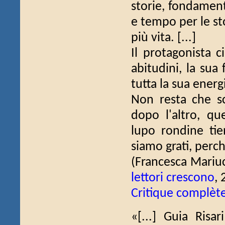
storie, fondamenta
e tempo per le sto
più vita. [...]
Il protagonista 
abitudini, la sua 
tutta la sua energ
Non resta che s
dopo l'altro, q
lupo rondine tie
siamo grati, perc
(Francesca Mariu
lettori crescono
, 
Critique complèt
«[...] Guia Risa