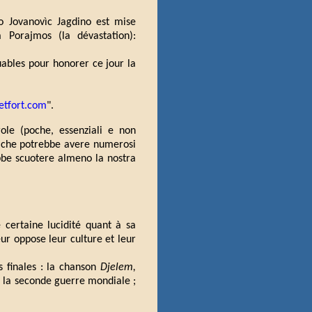
o Jovanovìc Jagdino est mise
 Porajmos (la dévastation):
bles pour honorer ce jour la
etfort.com
".
role (poche, essenziali e non
 che potrebbe avere numerosi
bbe scuotere almeno la nostra
 certaine lucidité quant à sa
ur oppose leur culture et leur
 finales : la chanson
Djelem,
e la seconde guerre mondiale ;