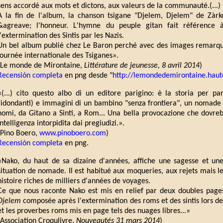
sens accordé aux mots et dictons, aux valeurs de la communauté.(...)
A la fin de l'album, la chanson tsigane "Djelem, Djelem" de Zàrk
&agreave; l'honneur. L'hymne du peuple gitan fait référence à
l'extermination des Sintis par les Nazis.
Un bel album publié chez Le Baron perché avec des images remarqua
journée internationale des Tsiganes».
(Le monde de Mirontaine,
Littérature de jeunesse, 8 avril 2014
)
Recensión completa
en png desde "
http://lemondedemirontaine.haut
«(...) cito questo albo di un editore parigino: è la storia per pa
ridondanti) e immagini di un bambino "senza frontiera", un nomade
nomi, da Gitano a Sinti, a Rom... Una bella provocazione che dovre
intelligenza intorpidita dai pregiudizi.».
(Pino Boero,
www.pinoboero.com
)
Recensión completa
en png.
«Nako, du haut de sa dizaine d'années, affiche une sagesse et une
situation de nomade. Il est habitué aux moqueries, aux rejets mais le
histoire riches de milliers d'années de voyages.
Ce que nous raconte Nako est mis en relief par deux doubles pages
Djelem
composée après l'extermination des roms et des sintis lors d
et les proverbes roms mis en page tels des nuages libres...»
(Association Croqulivre,
Nouveautés 31 mars 2014
)