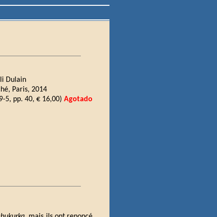
li Dulain
hé, Paris, 2014
-5, pp. 40, € 16,00)
Agotado
chukurka
, mais ils ont renoncé.