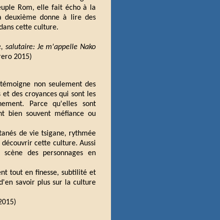
ple Rom, elle fait écho à la
La deuxième donne à lire des
dans cette culture.
 salutaire: Je m'appelle Nako
rero 2015)
ri témoigne non seulement des
s et des croyances qui sont les
ement. Parce qu'elles sont
ent bien souvent méfiance ou
ntanés de vie tsigane, rythmée
découvrir cette culture. Aussi
en scène des personnages en
t tout en finesse, subtilité et
en savoir plus sur la culture
2015)