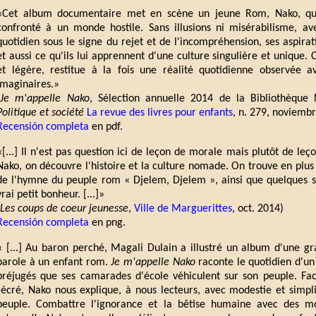
«Cet album documentaire met en scène un jeune Rom, Nako, qu
confronté à un monde hostile. Sans illusions ni misérabilisme, 
quotidien sous le signe du rejet et de l'incompréhension, ses aspirati
et aussi ce qu'ils lui apprennent d'une culture singulière et unique.
et légère, restitue à la fois une réalité quotidienne observée 
imaginaires.»
Je m'appelle Nako
, Sélection annuelle 2014 de la Bibliothèque 
Politique et société
La revue des livres pour enfants
, n. 279, noviembr
Recensión completa
en pdf.
«[...] Il n'est pas question ici de leçon de morale mais plutôt de leço
Nako, on découvre l'histoire et la culture nomade. On trouve en plus 
de l'hymne du peuple rom « Djelem, Djelem », ainsi que quelques 
vrai petit bonheur. [...]»
Les coups de coeur jeunesse
,
Ville de Marguerittes
, oct. 2014)
Recensión completa
en png.
« [...] Au baron perché, Magali Dulain a illustré un album d'une gr
parole à un enfant rom.
Je m'appelle Nako
raconte le quotidien d'un 
préjugés que ses camarades d'école véhiculent sur son peuple. Fac
récré, Nako nous explique, à nous lecteurs, avec modestie et simpli
peuple. Combattre l'ignorance et la bêtise humaine avec des m