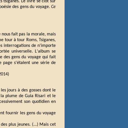
tsiganes. Le livre se clôt sur
 poésie des gens du voyage.
Ce
e nous fait pas la morale, mais
me tour à tour Roms, Tsiganes,
es interrogations de n'importe
ortée universelle. L'album se
e des gens du voyage qui fait
e page s'étalent une série de
2014)
s les jours à des gosses dont le
 la plume de Guia Risari et le
cessivement son quotidien en
ent fournir les gens du voyage
des plus jeunes. (...) Mais cet