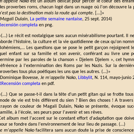
m'appelle Nako
est un album délicat pour percer le coeur des enfants 
des proverbes roms, chacun logé dans un nuage où l'on découvre la
n'est pas la destination mais la route qui compte
. [...]»
Magali Dulain
,
La petite semaine nantaise
, 25 sept. 2014)
Recensión completa
en png.
«(...) Le récit est nostalgique sans aucun misérabilisme pourtant. Il n
aborde l'histoire, la culture et la vie quotidienne de ceux qu'on nom
Bohémiens,... Les questions que se pose le petit garçon rejoignent l
quel enfant sur sa famille et son avenir, conférant au livre une p
termine par les paroles de la chanson « Djelem Djelem », cet hymn
réfréence à l'extermination des Roms par les Nazis. Sur la dernièr
proverbes tous plus poétiques les uns que les autres. (...)»
(Dominique Bovesse,
Je m'appelle Nako
,
Libbylit
, N. 114, mayo-junio 
RRecensión completa
en pdf.
«(...) Que se passe-t-il dans la tête d'un petit gitan qui se frotte tou
mode de vie est très différent du sien ? Bien des choses ! A travers
crayon de couleur de Magali Dulain, Nako se présente, évoque suc
famille, à l'école, ses peurs pour l'avenir et ses rêves.
Cet album met l'accent sur le constant effort d'adaptation que doiv
pour se fondre dans l'environnement de leur lieu de passage. (...)
Je m'appelle Nako
facilitera sans aucun doute la prise de conscience 