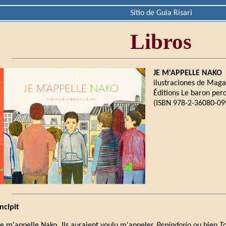
Sitio de Guia Risari
Libros
JE M'APPELLE NAKO
ilustraciones de Maga
Éditions Le baron perc
(ISBN 978-2-36080-099
Incipit
Je m'appelle Nako. Ils auraient voulu m'appeler
Pepindorio
ou bien
T