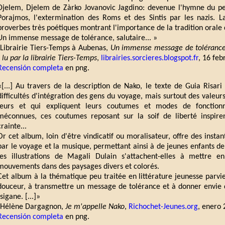
Djelem, Djelem de Zàrko Jovanovic Jagdino: devenue l'hymne du peu
Porajmos, l'extermination des Roms et des Sintis par les nazis. 
proverbes très poétiques montrant l'importance de la tradition orale 
Un immense message de tolérance, salutaire... »
(Librairie Tiers-Temps à Aubenas,
Un immense message de tolérance,
- lu par la librairie Tiers-Temps
,
librairies.sorcieres.blogspot.fr
, 16 feb
Recensión completa
en png.
«[...] Au travers de la description de Nako, le texte de Guia Risa
difficultés d'intégration des gens du voyage, mais surtout des valeur
leurs et qui expliquent leurs coutumes et modes de fonctionn
méconnues, ces coutumes reposant sur la soif de liberté inspir
crainte...
Or cet album, loin d'être vindicatif ou moralisateur, offre des insta
par le voyage et la musique, permettant ainsi à de jeunes enfants de 
les illustrations de Magali Dulain s'attachent-elles à mettre 
mouvements dans des paysages divers et colorés.
Cet album à la thématique peu traitée en littérature jeunesse parvien
douceur, à transmettre un message de tolérance et à donner envie d'
tsigane. [...]»
(Hélène Dargagnon,
Je m'appelle Nako
,
Richochet-Jeunes.org
, enero 
Recensión completa
en png.