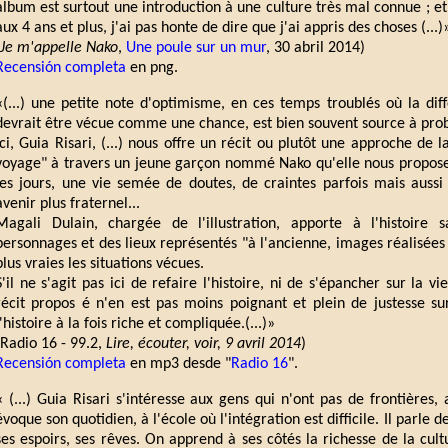
album est surtout une introduction à une culture très mal connue ; et
aux 4 ans et plus, j'ai pas honte de dire que j'ai appris des choses (...)
Je m'appelle Nako
,
Une poule sur un mur
, 30 abril 2014)
Recensión completa
en png.
«(...) une petite note d'optimisme, en ces temps troublés où la dif
devrait être vécue comme une chance, est bien souvent source à pro
Ici, Guia Risari, (...) nous offre un récit ou plutôt une approche de 
voyage" à travers un jeune garçon nommé Nako qu'elle nous propose 
les jours, une vie semée de doutes, de craintes parfois mais aussi
avenir plus fraternel...
Magali Dulain, chargée de l'illustration, apporte à l'histoire
personnages et des lieux représentés "à l'ancienne, images réalisée
plus vraies les situations vécues.
S'il ne s'agit pas ici de refaire l'histoire, ni de s'épancher sur la 
récit propos é n'en est pas moins poignant et plein de justesse sur
l'histoire à la fois riche et compliquée.(...)»
(Radio 16 - 99.2,
Lire, écouter, voir, 9 avril 2014
)
Recensión completa
en mp3 desde "
Radio 16
".
« (...) Guia Risari s'intéresse aux gens qui n'ont pas de frontières
évoque son quotidien, à l'école où l'intégration est difficile. Il parle
ses espoirs, ses rêves. On apprend à ses côtés la richesse de la cul