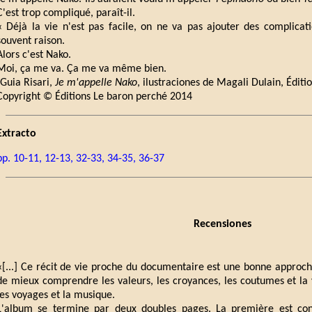
C'est trop compliqué, paraît-il.
« Déjà la vie n'est pas facile, on ne va pas ajouter des complicat
souvent raison.
Alors c'est Nako.
Moi, ça me va. Ça me va même bien.
(Guia Risari,
Je m'appelle Nako
, ilustraciones de Magali Dulain, Édit
Copyright © Éditions Le baron perché 2014
Extracto
pp. 10-11, 12-13, 32-33, 34-35, 36-37
Recensiones
«[...] Ce récit de vie proche du documentaire est une bonne approc
de mieux comprendre les valeurs, les croyances, les coutumes et la
les voyages et la musique.
L'album se termine par deux doubles pages. La première est con