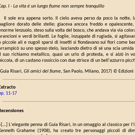
Cap. I - La vita è un lungo fiume non sempre tranquillo
Il sole era appena sorto. Il cielo aveva perso da poco la notte, la
bagliore dorato delle stelle; giaceva ancora freddo e opalescente
enorme lenzuolo, steso sulla volta del bosco, che andava via via coloran
arancioni e verdi brillanti. Le foglie, inzuppate di rugiada, si agitava
a piccole ali e nugoli sparsi di insetti si fiondavano sui fiori come 
arrampicò su uno spesso stelo, lasciando dietro di sé una scia umida
il suo richiamo metallico, quasi un urlo di protesta, e si alzò in 
piccola, di un castano rossiccio con due strisce di un bell'azzurro picch
(Guia Risari,
Gli amici del fiume
, San Paolo, Milano, 2017) © Edizioni
Extracto
pp. 11-17
Recensiones
«[...] L'elegante penna di Guia Risari, in un omaggio al classico per l'in
Kenneth Grahame (1908), ha creato tre personaggi piccoli di di