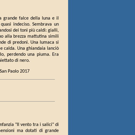
 grande falce della luna e il
, quasi indeciso. Sembrava un
dosi dei toni più caldi: gialli,
no alla brezza mattutina simili
bande di predoni. Una lumaca si
 e calda. Una ghiandaia lanciò
volo, perdendo una piuma. Era
iettato di nero.
 San Paolo 2017
fanzia "Il vento tra i salici" di
mensioni ma dotati di grande