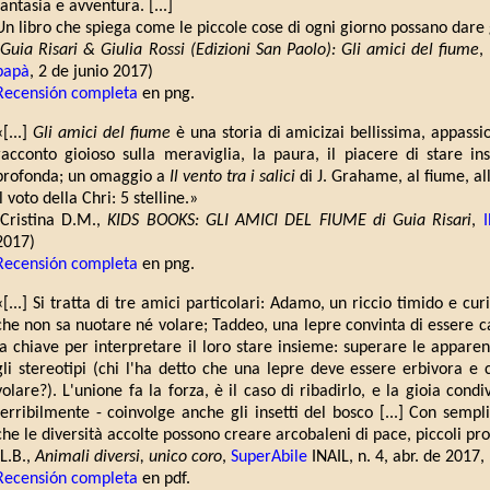
fantasia e avventura. [...]
Un libro che spiega come le piccole cose di ogni giorno possano dare
Guia Risari & Giulia Rossi (Edizioni San Paolo): Gli amici del fiume
,
papà
, 2 de junio 2017)
Recensión completa
en png.
«[...]
Gli amici del fiume
è una storia di amicizai bellissima, appassi
racconto gioioso sulla meraviglia, la paura, il piacere di stare i
profonda; un omaggio a
Il vento tra i salici
di J. Grahame, al fiume, all
Il voto della Chri: 5 stelline.»
(Cristina D.M.,
KIDS BOOKS: GLI AMICI DEL FIUME di Guia Risari
,
2017)
Recensión completa
en png.
«[...] Si tratta di tre amici particolari: Adamo, un riccio timido e cu
che non sa nuotare né volare; Taddeo, una lepre convinta di essere ca
la chiave per interpretare il loro stare insieme: superare le apparenz
gli stereotipi (chi l'ha detto che una lepre deve essere erbivora e
volare?). L'unione fa la forza, è il caso di ribadirlo, e la gioia cond
terribilmente - coinvolge anche gli insetti del bosco [...] Con sempl
che le diversità accolte possono creare arcobaleni di pace, piccoli prod
(L.B.,
Animali diversi, unico coro
,
SuperAbile
INAIL, n. 4, abr. de 2017, 
Recensión completa
en pdf.