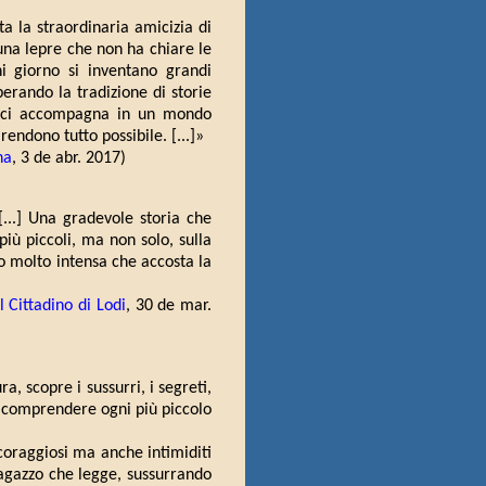
ta la straordinaria amicizia di
una lepre che non ha chiare le
i giorno si inventano grandi
rando la tradizione di storie
i ci accompagna in un mondo
rendono tutto possibile. [...]»
na
, 3 de abr. 2017)
[...] Una gradevole storia che
più piccoli, ma non solo, sulla
ro molto intensa che accosta la
Il Cittadino di Lodi
, 30 de mar.
a, scopre i sussurri, i segreti,
i comprendere ogni più piccolo
 coraggiosi ma anche intimiditi
agazzo che legge, sussurrando