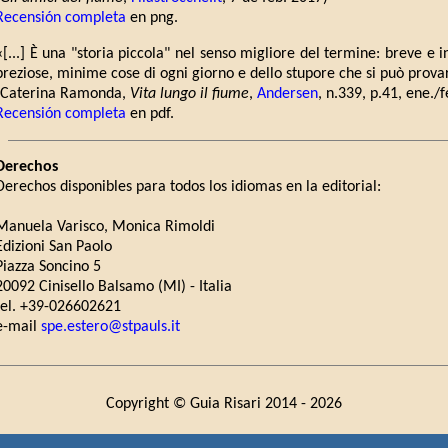
Recensión completa
en png.
«[...] È una "storia piccola" nel senso migliore del termine: breve e
preziose, minime cose di ogni giorno e dello stupore che si può provar
(Caterina Ramonda,
Vita lungo il fiume
,
Andersen
, n.339, p.41, ene./
Recensión completa
en pdf.
Derechos
Derechos disponibles para todos los idiomas en la editorial:
Manuela Varisco, Monica Rimoldi
Edizioni San Paolo
Piazza Soncino 5
20092 Cinisello Balsamo (MI) - Italia
tel. +39-026602621
e-mail
spe.estero@stpauls.it
Copyright © Guia Risari 2014 -
2026