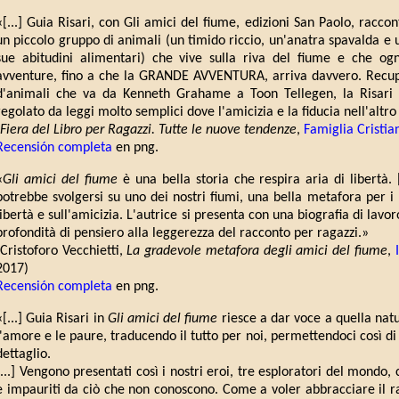
«[...] Guia Risari, con Gli amici del fiume, edizioni San Paolo, raccon
un piccolo gruppo di animali (un timido riccio, un'anatra spavalda e 
sue abitudini alimentari) che vive sulla riva del fiume e che ogn
avventure, fino a che la GRANDE AVVENTURA, arriva davvero. Recupe
d'animali che va da Kenneth Grahame a Toon Tellegen, la Risar
regolato da leggi molto semplici dove l'amicizia e la fiducia nell'altro 
Fiera del Libro per Ragazzi. Tutte le nuove tendenze
,
Famiglia Cristia
Recensión completa
en png.
«
Gli amici del fiume
è una bella storia che respira aria di libertà. 
potrebbe svolgersi su uno dei nostri fiumi, una bella metafora per i 
libertà e sull'amicizia. L'autrice si presenta con una biografia di lavo
profondità di pensiero alla leggerezza del racconto per ragazzi.»
(Cristoforo Vecchietti,
La gradevole metafora degli amici del fiume
,
2017)
Recensión completa
en png.
«[...] Guia Risari in
Gli amici del fiume
riesce a dar voce a quella natur
l'amore e le paure, traducendo il tutto per noi, permettendoci così d
dettaglio.
[...] Vengono presentati così i nostri eroi, tre esploratori del mondo,
e impauriti da ciò che non conoscono. Come a voler abbracciare il r