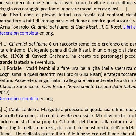
nel suo orecchio che è normale aver paura, la vita è una continua s
viaggio con coraggio possiamo imparare mondi meravigliosi. [...]
Guia Risari dona ai giovani lettori una favola dai contorni class
permettere a tutti di immaginare quel fiume e sentire quei sussurri.»
(Anna Fogarolo,
Gli amici del fiume, di Guia Risari, ill. G. Rossi
,
Libri 
Recensión completa
en png.
«[...]
Gli amici del fiume
è un racconto semplice e profondo che parla
stare insieme. L'elegante penna di Guia Risari, in un omaggio al class
salici
(1908) di Kenneth Grahame, ha creato tre personaggi piccol
grande fantasia e avventura.
[...] Portate i vostri bambini a fare una bella gita (nella speranza 
luoghi simili a quelli descritti nel libro di Guia Risari) e fategli tocc
Natura. Passerete una giornata in allegria e permetterete loro di imp
(Claudia Santonocito,
Guia Risari: l'Emozionante Lezione della Natur
2017)
Recensión completa
en png.
«[...] L'autrice dice a Margutte a proposito di questa sua ultima oper
Kenneth Grahame, autore di
Il vento tra i salici
. Ma devo molto anche
Torino che si chiama proprio 'Gli amici del fiume', alla natura e al 
delle foglie, della tenerezza, dei canti, del movimento, dell'amicizi
Fiume... Ho dedicato questo libro 'Alle lunghe ore nel fiume che 