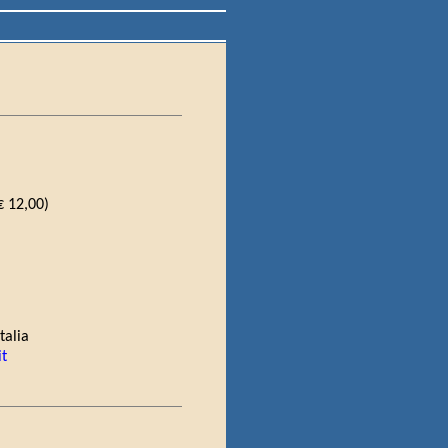
€ 12,00)
talia
it