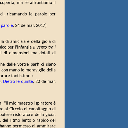
coperta, ma se affrontiamo il
ici, ricamando le parole per
e parole
, 24 de mar. 2017)
 di amicizia e della gioia di
ico per l'infanzia
Il vento tra i
i di dimensioni ma dotati di
che dalle vostre parti ci siano
are con mano le meraviglie della
arare tantissimo.»
a
,
Dietro le quinte
, 20 de mar.
a: "Il mio maestro ispiratore è
 al Circolo di canottaggio di
potere ristoratore della gioia,
a, del ritmo lento o rapido del
mi hanno permesso di ammirare