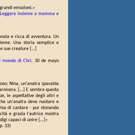
 grandi emozioni.»
Leggere insieme a mamma e
onata e ricca di avventura. Un
nsieme. Una storia semplice e
e sue creature [...]
Il mondo di Chri
, 30 de mayo
rioso; Nina, un'anatra spavalda
rnivora. [...] E sembra questa
e, le aspettative degli altri e
 che un'anatra deve nuotare e
ivisa di cantare - pur stonando
icità e grazia l'autrice mostra
igi capaci di unire [...]»
p. 33)