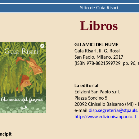
Sitio de Guia Risari
Libros
GLI AMICI DEL FIUME
Guia Risari, il. G. Rossi
San Paolo, Milano, 2017
(ISBN 978-8821599729, pp. 96, 
La editorial
Edizioni San Paolo s.r.l.
Piazza Soncino 5
20092 Cinisello Balsamo (MI) - I
e-mail
disp.segreteria@stpauls.
http://www.edizionisanpaolo.it
Incipit