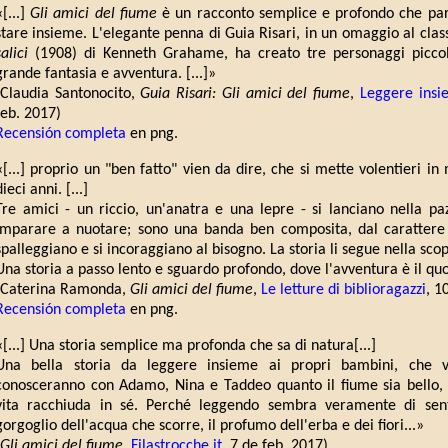
«[...]
Gli amici del fiume
è un racconto semplice e profondo che parla
stare insieme. L'elegante penna di Guia Risari, in un omaggio al class
salici
(1908) di Kenneth Grahame, ha creato tre personaggi piccol
grande fantasia e avventura. [...]»
(Claudia Santonocito,
Guia Risari: Gli amici del fiume
,
Leggere ins
feb. 2017)
Recensión completa
en png.
«[...] proprio un "ben fatto" vien da dire, che si mette volentieri in m
dieci anni. [...]
Tre amici - un riccio, un'anatra e una lepre - si lanciano nella pa
imparare a nuotare; sono una banda ben composita, dal carattere
spalleggiano e si incoraggiano al bisogno. La storia li segue nella sco
Una storia a passo lento e sguardo profondo, dove l'avventura è il quot
(Caterina Ramonda,
Gli amici del fiume
,
Le letture di biblioragazzi
, 1
Recensión completa
en png.
«[...] Una storia semplice ma profonda che sa di natura[...]
Una bella storia da leggere insieme ai propri bambini, che v
conosceranno con Adamo, Nina e Taddeo quanto il fiume sia bello, 
vita racchiuda in sé. Perché leggendo sembra veramente di sentire
gorgoglio dell'acqua che scorre, il profumo dell'erba e dei fiori...»
Gli amici del fiume
,
Filastrocche.it
, 7 de feb. 2017)