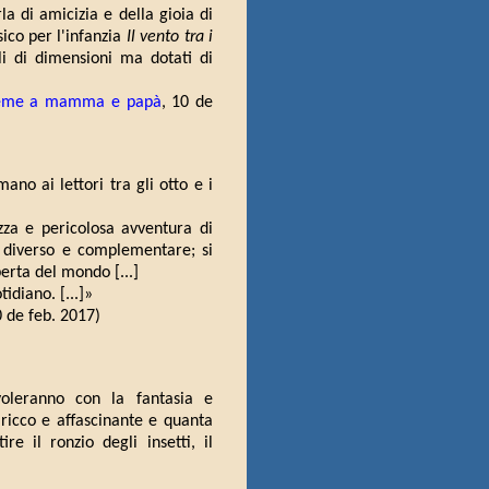
 di amicizia e della gioia di
ico per l'infanzia
Il vento tra i
i di dimensioni ma dotati di
ieme a mamma e papà
, 10 de
ano ai lettori tra gli otto e i
zza e pericolosa avventura di
 diverso e complementare; si
perta del mondo [...]
idiano. [...]»
0 de feb. 2017)
oleranno con la fantasia e
ricco e affascinante e quanta
 il ronzio degli insetti, il