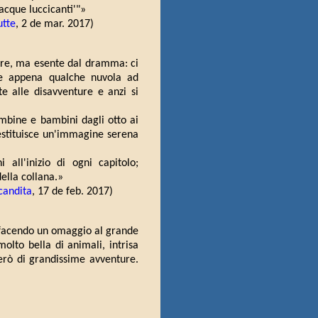
 acque luccicanti'"»
tte
, 2 de mar. 2017)
ture, ma esente dal dramma: ci
e e appena qualche nuvola ad
te alle disavventure e anzi si
ambine e bambini dagli otto ai
 restituisce un'immagine serena
all'inizio di ogni capitolo;
ella collana.»
candita
, 17 de feb. 2017)
e, facendo un omaggio al grande
olto bella di animali, intrisa
però di grandissime avventure.