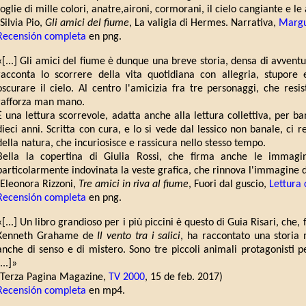
foglie di mille colori, anatre,aironi, cormorani, il cielo cangiante e le
(Silvia Pio,
Gli amici del fiume
, La valigia di Hermes. Narrativa,
Margu
Recensión completa
en png.
«[...] Gli amici del fiume è dunque una breve storia, densa di avven
racconta lo scorrere della vita quotidiana con allegria, stupor
oscurare il cielo. Al centro l'amicizia fra tre personaggi, che resis
rafforza man mano.
È una lettura scorrevole, adatta anche alla lettura collettiva, per b
dieci anni. Scritta con cura, e lo si vede dal lessico non banale, ci
della natura, che incuriosisce e rassicura nello stesso tempo.
Bella la copertina di Giulia Rossi, che firma anche le immagini 
particolarmente indovinata la veste grafica, che rinnova l'immagine d
(Eleonora Rizzoni,
Tre amici in riva al fiume
, Fuori dal guscio,
Lettura 
Recensión completa
en png.
«[...] Un libro grandioso per i più piccini è questo di Guia Risari, ch
Kenneth Grahame de
Il vento tra i salici
, ha raccontato una storia m
anche di senso e di mistero. Sono tre piccoli animali protagonisti 
...]»
(Terza Pagina Magazine,
TV 2000
, 15 de feb. 2017)
Recensión completa
en mp4.