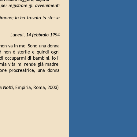
 per registrare gli avvenimenti
imono; io ho trovato la stessa
Lunedì, 14 febbraio 1994
e non va in me. Sono una donna
 non è sterile e quindi ogni
 di occuparmi di bambini, io li
 mia vita mi rende già madre,
ione procreatrice, una donna
e Notti
, Empirìa, Roma, 2003)