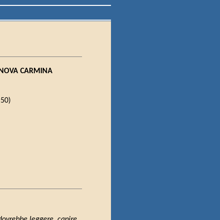
SANOVA CARMINA
.50)
 dovrebbe leggere, capire.