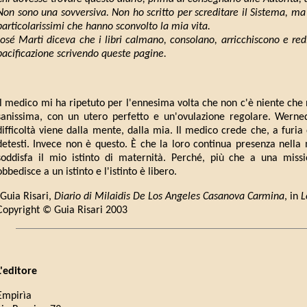
Non sono una sovversiva. Non ho scritto per screditare il Sistema, ma
particolarissimi che hanno sconvolto la mia vita.
José Martì diceva che i libri calmano, consolano, arricchiscono e red
pacificazione scrivendo queste pagine.
Il medico mi ha ripetuto per l'ennesima volta che non c'è niente ch
sanissima, con un utero perfetto e un'ovulazione regolare. Werned
difficoltà viene dalla mente, dalla mia. Il medico crede che, a furia
detesti. Invece non è questo. È che la loro continua presenza nella
soddisfa il mio istinto di maternità. Perché, più che a una miss
obbedisce a un istinto e l'istinto è libero.
(Guia Risari,
Diario di Milaidis De Los Angeles Casanova Carmina
, in
L
Copyright © Guia Risari 2003
L'editore
Empirìa