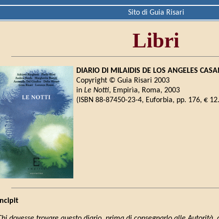
Sito di Guia Risari
Libri
DIARIO DI MILAIDIS DE LOS ANGELES CA
Copyright © Guia Risari 2003
in
Le Notti
, Empirìa, Roma, 2003
(ISBN 88-87450-23-4, Euforbia, pp. 176, € 12
Incipit
Chi dovesse trovare questo diario, prima di consegnarlo alle Autorità,