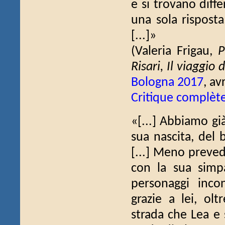
e si trovano diff
una sola risposta
[...]»
(Valeria Frigau,
P
Risari, Il viaggio 
Bologna 2017
, av
Critique complèt
«[...] Abbiamo gi
sua nascita, del
[...] Meno preved
con la sua simpa
personaggi inco
grazie a lei, ol
strada che Lea e 