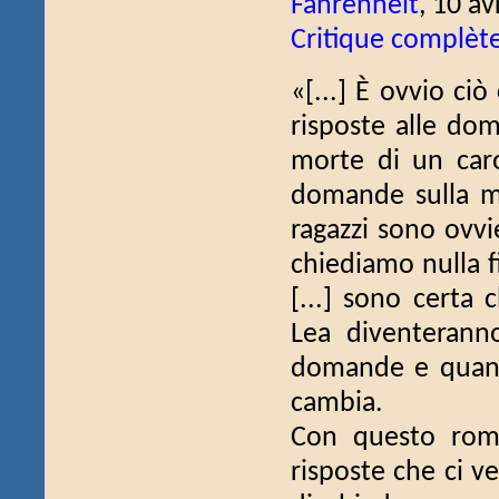
Fahrenheit
, 10 av
Critique complèt
«[...] È ovvio ciò 
risposte alle do
morte di un caro
domande sulla mal
ragazzi sono ovvi
chiediamo nulla f
[...] sono certa 
Lea diventeranno
domande e quando
cambia.
Con questo roma
risposte che ci v