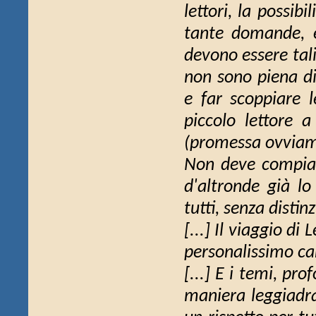
lettori, la possib
tante domande, e
devono essere tali
non sono piena di
e far scoppiare l
piccolo lettore a
(promessa ovviame
Non deve compiac
d'altronde già l
tutti, senza distin
[...]
Il viaggio di 
personalissimo c
[...] E i temi, pro
maniera leggiadra