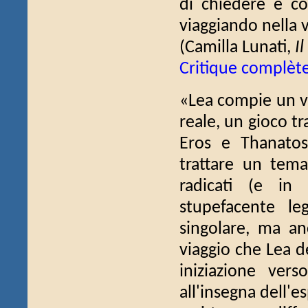
di chiedere e co
viaggiando nella v
(Camilla Lunati,
I
Critique complèt
«Lea compie un vi
reale, un gioco tr
Eros e Thanatos
trattare un tem
radicati (e in
stupefacente le
singolare, ma anc
viaggio che Lea d
iniziazione vers
all'insegna dell'e