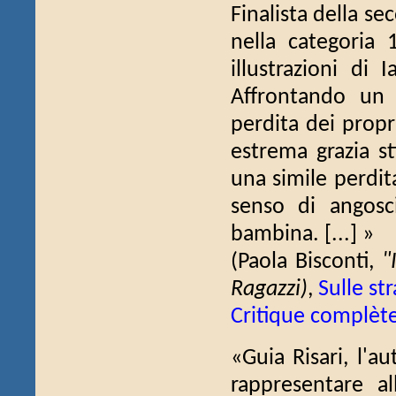
Finalista della s
nella categoria 
illustrazioni di
Affrontando un 
perdita dei propr
estrema grazia sti
una simile perdita,
senso di angosc
bambina. [...] »
(Paola Bisconti,
"
Ragazzi)
,
Sulle str
Critique complèt
«Guia Risari, l'au
rappresentare al