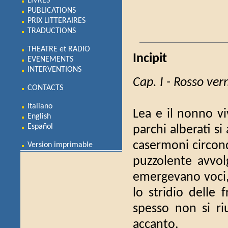
LIVRES
PUBLICATIONS
PRIX LITTERAIRES
TRADUCTIONS
THEATRE et RADIO
Incipit
EVENEMENTS
INTERVENTIONS
Cap. I - Rosso ver
CONTACTS
Italiano
Lea e il nonno vi
English
Español
parchi alberati si
casermoni circond
Version imprimable
puzzolente avvolg
emergevano voci, s
lo stridio delle 
spesso non si r
accanto.