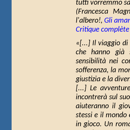
tutti vorremmo sap
(Francesca Mag
l'albero!
,
Gli amant
Critique complète
«[...]
Il viaggio di
che hanno già s
sensibilità nei c
sofferenza, la mor
giustizia e la diver
[...] Le avventur
incontrerà sul su
aiuteranno il gio
stessi e il mondo 
in gioco. Un roma