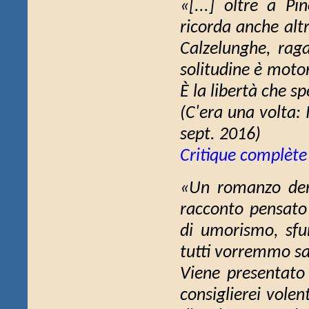
«[...] oltre a Pi
ricorda anche alt
Calzelunghe, raga
solitudine è motor
È la libertà che sp
(
C'era una volta: I
sept. 2016)
Critique complète
«Un romanzo denso
racconto pensato 
di umorismo, sf
tutti vorremmo sap
Viene presentato 
consiglierei volen