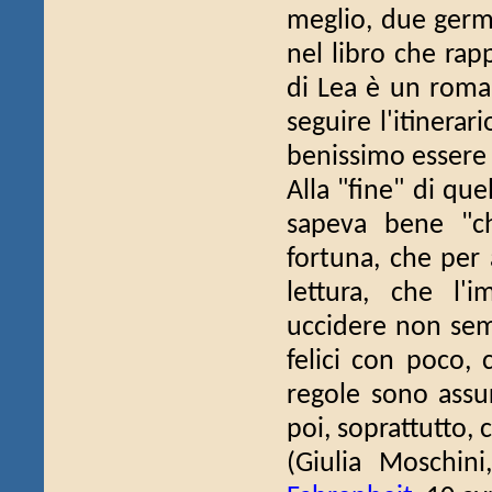
meglio, due germo
nel libro che rapp
di Lea è un roman
seguire l'itinera
benissimo essere u
Alla "fine" di qu
sapeva bene "ch
fortuna, che per 
lettura, che l'
uccidere non sem
felici con poco, 
regole sono assu
poi, soprattutto, 
(Giulia Moschin