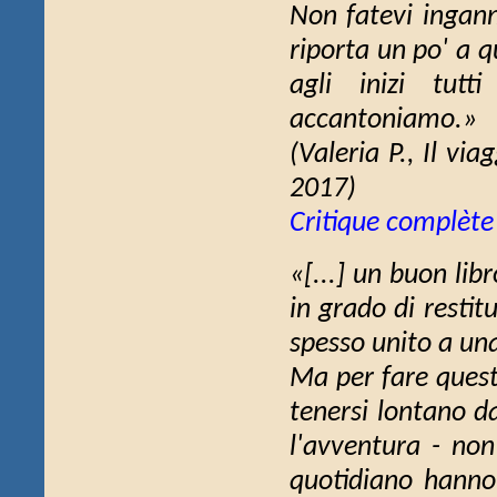
Non fatevi inganna
riporta un po' a q
agli inizi tut
accantoniamo.»
(Valeria P.,
Il via
2017)
Critique complète
«[...] un buon li
in grado di restitu
spesso unito a un
Ma per fare quest
tenersi lontano da
l'avventura - non
quotidiano hanno 