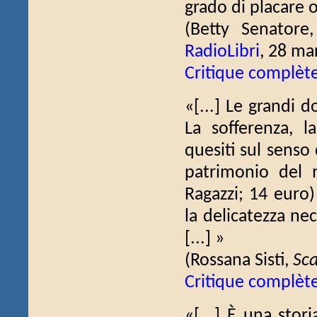
grado di placare o
(Betty Senatore
RadioLibri
, 28 ma
Critique complèt
«[...] Le grandi 
La sofferenza, la
quesiti sul senso
patrimonio del
Ragazzi; 14 euro)
la delicatezza nece
[...] »
(Rossana Sisti,
Sca
Critique complèt
«[...] È una stor