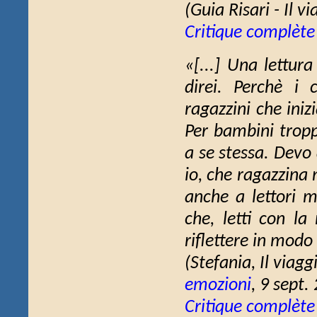
(
Guia Risari - Il v
Critique complète
«[...] Una lettur
direi. Perchè i 
ragazzini che iniz
Per bambini tropp
a se stessa. Devo
io, che ragazzina 
anche a lettori m
che, letti con la
riflettere in modo
(Stefania,
Il viagg
emozioni
, 9 sept.
Critique complète