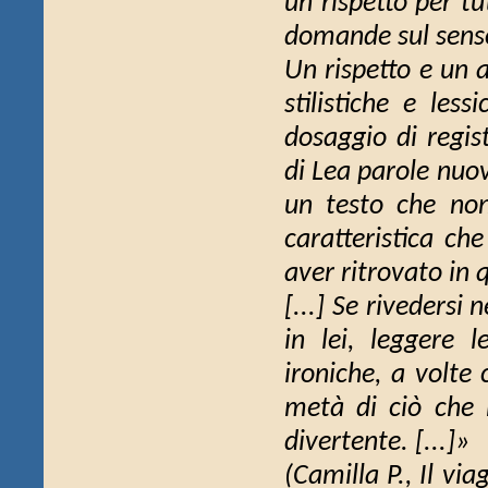
un rispetto per tu
domande sul senso 
Un rispetto e un a
stilistiche e les
dosaggio di regist
di Lea parole nuove
un testo che non
caratteristica ch
aver ritrovato in 
[...] Se rivedersi
in lei, leggere 
ironiche, a volte c
metà di ciò che 
divertente. [...]»
(Camilla P.,
Il via