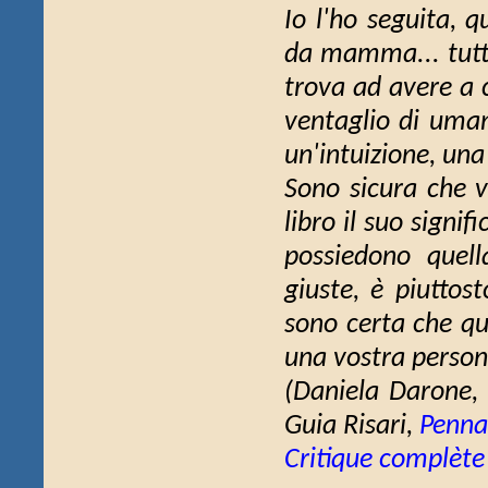
Io l'ho seguita, 
da mamma... tutta 
trova ad avere a c
ventaglio di uman
un'intuizione, una 
Sono sicura che vo
libro il suo signif
possiedono quell
giuste, è piuttos
sono certa che qu
una vostra persona
(Daniela Darone,
Guia Risari
,
Penna
Critique complète