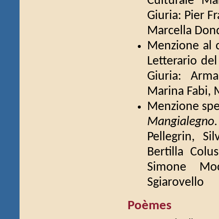
Culturale Ma
Giuria: Pier F
Marcella Don
Menzione al c
Letterario del
Giuria: Arma
Marina Fabi, 
Menzione spec
Mangialegno
Pellegrin, Si
Bertilla Colu
Simone Mocc
Sgiarovello
Poèmes