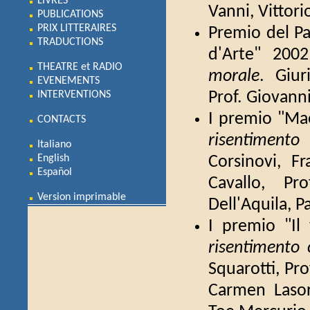
LIVRES
Vanni, Vittor
PUBLICATIONS
PRIX LITTERAIRES
Premio del Pa
TRADUCTIONS
d'Arte" 20
THEATRE et RADIO
morale
. Giur
EVENEMENTS
Prof. Giovanni
INTERVENTIONS
I premio "Ma
CONTACTS
risentiment
Italiano
English
Corsinovi, Fr
Español
Cavallo, Pr
Version imprimable
Dell'Aquila, 
I premio "Il
risentimento
Squarotti, Pro
Carmen Lasor