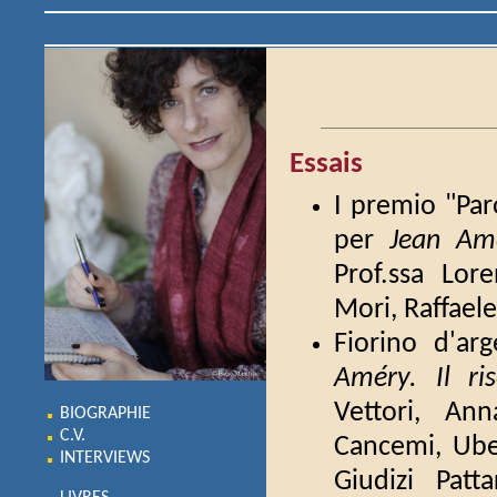
Essais
I premio "Par
per
Jean Amé
Prof.ssa Lore
Mori, Raffaele
Fiorino d'ar
Améry. Il r
Vettori, Ann
BIOGRAPHIE
C.V.
Cancemi, Uber
INTERVIEWS
Giudizi Patta