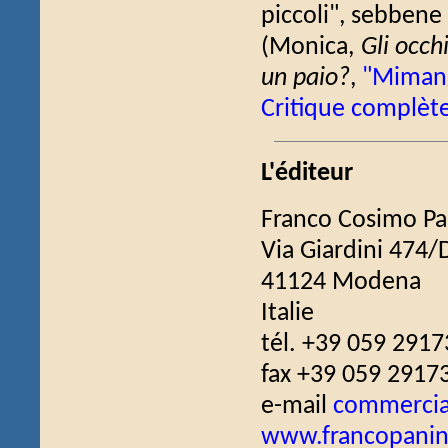
piccoli", sebbene l
(Monica,
Gli occh
un paio?
,
"Mimang
Critique complèt
L'éditeur
Franco Cosimo Pan
Via Giardini 474/
41124 Modena
Italie
tél. +39 059 291
fax +39 059 2917
e-mail
commercial
www.francopaninir