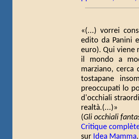
«(...) vorrei cons
edito da Panini e
euro). Qui viene 
il mondo a mod
marziano, cerca d
tostapane inso
preoccupati lo po
d'occhiali­ straor
realtà.(...)»
(
Gli occhiali fantas
Critique complèt
sur
Idea Mamma
.