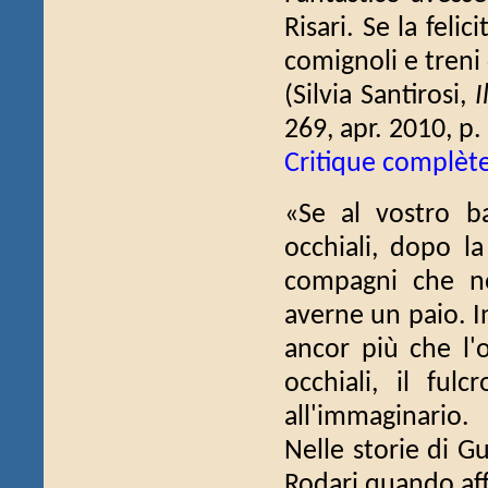
Risari. Se la feli
comignoli e tren
(Silvia Santirosi,
I
269, apr. 2010, p.
Critique complèt
«Se al vostro b
occhiali, dopo la
compagni che no
averne un paio. In 
ancor più che l'
occhiali, il ful
all'immaginario.
Nelle storie di Gu
Rodari quando af