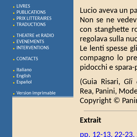
LIVRES
Lucio aveva un pai
PUBLICATIONS
PRIX LITTERAIRES
Non se ne vedeva
TRADUCTIONS
con stanghette ro
THEATRE et RADIO
regolava sulla nu
EVENEMENTS
Le lenti spesse gl
INTERVENTIONS
compagno lo pren
CONTACTS
pidocchi e spara-p
Italiano
English
(Guia Risari,
Gli 
Español
Rea, Panini, Mod
Version imprimable
Copyright © Pani
Extrait
pp. 12-13, 22-23,