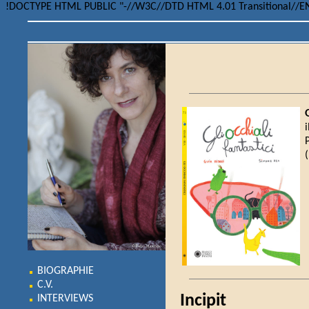
!DOCTYPE HTML PUBLIC "-//W3C//DTD HTML 4.01 Transitional//E
BIOGRAPHIE
C.V.
Incipit
INTERVIEWS