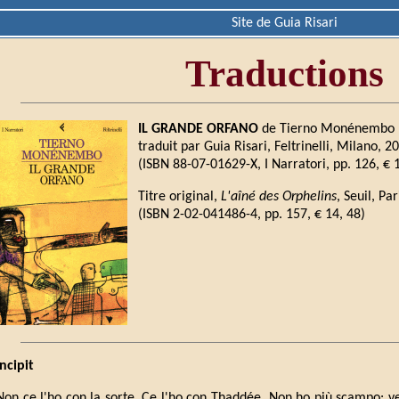
Site de Guia Risari
Traductions
IL GRANDE ORFANO
de Tierno Monénembo
traduit par Guia Risari, Feltrinelli, Milano, 2
(ISBN 88-07-01629-X, I Narratori, pp. 126, € 
Titre original,
L'aîné des Orphelins
, Seuil, Pa
(ISBN 2-02-041486-4, pp. 157, € 14, 48)
Incipit
Non ce l'ho con la sorte. Ce l'ho con Thaddée. Non ho più scampo: 