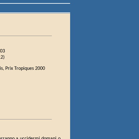
003
12)
ris, Prix Tropiques 2000
verranno a uccidermi domani o