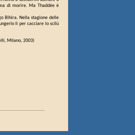
ima di morire. Ma Thaddée è
o Bihira. Nella stagione delle
ungerlo lì per cacciare lo scilù
elli, Milano, 2003)