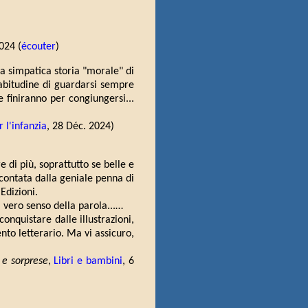
024 (
écouter
)
lla simpatica storia "morale" di
'abitudine di guardarsi sempre
he finiranno per congiungersi...
 l'infanzia
, 28 Déc. 2024)
di più, soprattutto se belle e
contata dalla geniale penna di
 Edizioni.
l vero senso della parola...…
conquistare dalle illustrazioni,
to letterario. Ma vi assicuro,
 e sorprese
,
Libri e bambini
, 6