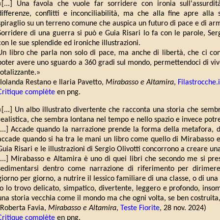
«[...] Una favola che vuole far sorridere con ironia sull'assurdi
differenze, conflitti e inconciliabilità, ma che alla fine apre all
spiraglio su un terreno comune che auspica un futuro di pace e di armo
Sorridere di una guerra si può e Guia Risari lo fa con le parole, Serg
con le sue splendide ed ironiche illustrazioni.
Un libro che parla non solo di pace, ma anche di libertà, che ci conc
poter avere uno sguardo a 360 gradi sul mondo, permettendoci di vi
totalizzante.»
(Iolanda Restano e Ilaria Pavetto,
Mirabasso e Altamira
,
Filastrocche.i
Critique complète
en png.
«[...] Un albo illustrato divertente che racconta una storia che semb
realistica, che sembra lontana nel tempo e nello spazio e invece potre
[...] Accade quando la narrazione prende la forma della metafora, de
accade quando si ha tra le mani un libro come quello di Mirabasso e A
Guia Risari e le illustrazioni di Sergio Olivotti concorrono a creare u
[...] Mirabasso e Altamira è uno di quei libri che secondo me si pres
sedimentarsi dentro come narrazione di riferimento per dirimere
giorno per giorno, a nutrire il lessico familiare di una classe, o di una
Io lo trovo delicato, simpatico, divertente, leggero e profondo, ins
una storia vecchia come il mondo ma che ogni volta, se ben costruita, 
(Roberta Favia,
Mirabasso e Altamira
,
Teste Fiorite
, 28 nov. 2024)
Critique complète
en png.