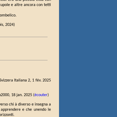
cupole e altre ancora con tetti
'ombelico.
pis, 2024)
Svizzera Italiana 2, 1 fév. 2025
u2000, 18 jan. 2025 (
écouter
)
verso chi à diverso e insegna a
uò apprendere e che unendo le
rizzonti.