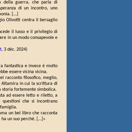
tà della guerra, che parla di
a speranza di un incontro, uno
nia. [...]
io Olivotti centra il bersaglio
ede il lusso e il privilegio di
vere in un modo consapevole e
t
, 3 déc. 2024)
ra fantastica e invece è molto
bbe essere vicina vicina.
l racconto filosofico, meglio,
ltamira in cui la scrittura di
na storia fortemente simbolica.
ta ad essere letto e riletto, a
 questioni che si incontrano
 famiglia.
omma un bel libro che racconta
ha un suo perché. [...]»