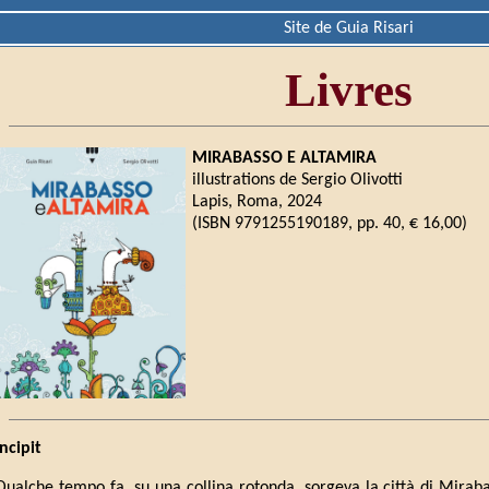
Site de Guia Risari
Livres
MIRABASSO E ALTAMIRA
illustrations de Sergio Olivotti
Lapis, Roma, 2024
(ISBN 9791255190189, pp. 40, € 16,00)
Incipit
Qualche tempo fa, su una collina rotonda, sorgeva la città di Miraba