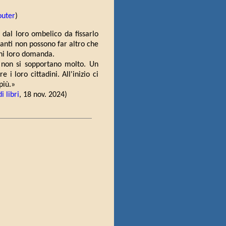
outer
)
i dal loro ombelico da fissarlo
itanti non possono far altro che
ogni loro domanda.
i non si sopportano molto. Un
i loro cittadini. All'inizio ci
più.»
i libri
, 18 nov. 2024)