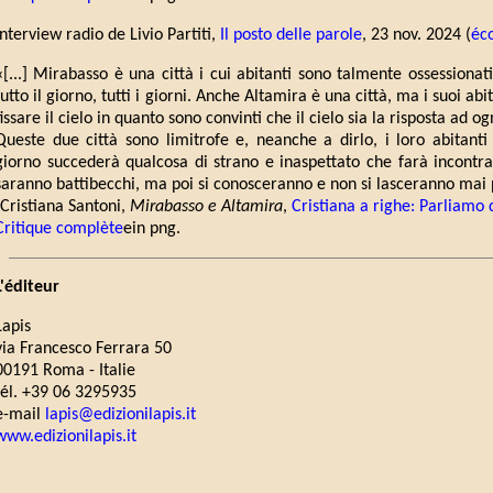
Interview radio de Livio Partiti,
Il posto delle parole
, 23 nov. 2024 (
éc
«[...] Mirabasso è una città i cui abitanti sono talmente ossessionat
tutto il giorno, tutti i giorni. Anche Altamira è una città, ma i suoi ab
fissare il cielo in quanto sono convinti che il cielo sia la risposta ad 
Queste due città sono limitrofe e, neanche a dirlo, i loro abitant
giorno succederà qualcosa di strano e inaspettato che farà incontrare 
saranno battibecchi, ma poi si conosceranno e non si lasceranno mai 
(Cristiana Santoni,
Mirabasso e Altamira
,
Cristiana a righe: Parliamo d
Critique complète
ein png.
L'éditeur
Lapis
via Francesco Ferrara 50
00191 Roma - Italie
tél. +39 06 3295935
e-mail
lapis@edizionilapis.it
www.edizionilapis.it