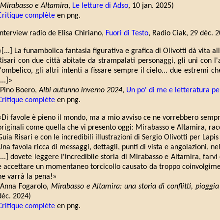
Mirabasso e Altamira
,
Le letture di Adso
, 10 jan. 2025)
Critique complète
en png.
Interview radio de Elisa Chiriano,
Fuori di Testo
, Radio Ciak, 29 déc. 2
«[...] La funambolica fantasia figurativa e grafica di Olivotti dà vita a
Risari con due città abitate da strampalati personaggi, gli uni con l
l'ombelico, gli altri intenti a fissare sempre il cielo... due estremi c
...]»
(Pino Boero,
Albi autunno inverno 2024
,
Un po' di me e letteratura per
Critique complète
en png.
«Di favole è pieno il mondo, ma a mio avviso ce ne vorrebbero sempre 
originali come quella che vi presento oggi: Mirabasso e Altamira, rac
Guia Risari e con le incredibili illustrazioni di Sergio Olivotti per Lapis
Una favola ricca di messaggi, dettagli, punti di vista e angolazioni, ne
[...] dovete leggere l'incredibile storia di Mirabasso e Altamira, farvi 
e accettare un momentaneo torcicollo causato da troppo coinvolgimen
ne varrà la pena!»
(Anna Fogarolo,
Mirabasso e Altamira: una storia di conflitti, pioggia
déc. 2024)
Critique complète
en png.