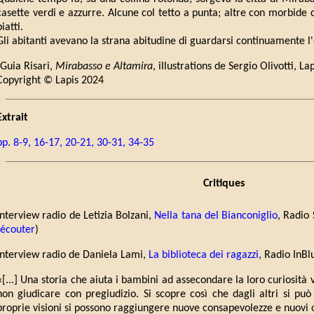
casette verdi e azzurre. Alcune col tetto a punta; altre con morbide 
piatti.
Gli abitanti avevano la strana abitudine di guardarsi continuamente l
(Guia Risari,
Mirabasso e Altamira
, illustrations de Sergio Olivotti, La
Copyright © Lapis 2024
Extrait
pp. 8-9, 16-17, 20-21, 30-31, 34-35
Critiques
Interview radio de Letizia Bolzani,
Nella tana del Bianconiglio
, Radio 
écouter
)
Interview radio de Daniela Lami,
La biblioteca dei ragazzi
, Radio InBl
«[...] Una storia che aiuta i bambini ad assecondare la loro curiosità 
non giudicare con pregiudizio. Si scopre così che dagli altri si p
proprie visioni si possono raggiungere nuove consapevolezze e nuovi o