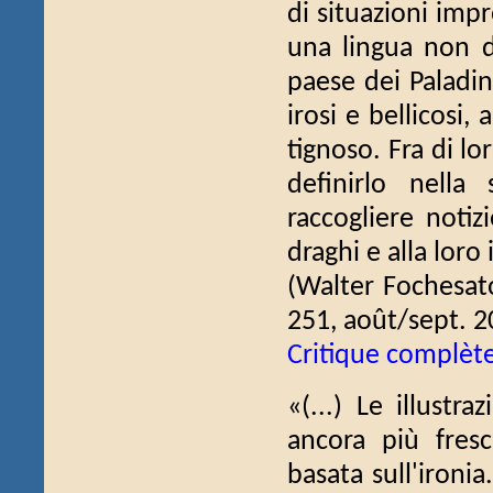
di situazioni impre
una lingua non di
paese dei Paladini 
irosi e bellicosi,
tignoso. Fra di l
definirlo nell
raccogliere notiz
draghi e alla loro
(Walter Fochesa
251, août/sept. 2
Critique complèt
«(...) Le illustr
ancora più fres
basata sull'ironia.