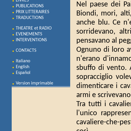
LIVRES
Nel paese dei Pala
PUBLICATIONS
PRIX LITTERAIRES
Biondi, mori, alti
TRADUCTIONS
anche blu. Ce n'er
THEATRE et RADIO
sorridevano, altr
EVENEMENTS
pensavano al pegg
INTERVENTIONS
Ognuno di loro a
CONTACTS
n'erano d'innamor
Italiano
sbuffo di vento. 
English
Español
sopracciglio vo
Version imprimable
dimenticare i cava
armi e scrivevan
Tra tutti i caval
l'unico rappresen
cavaliere-che-pe