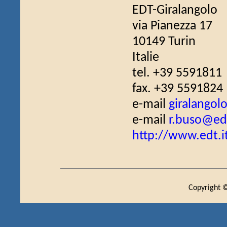
EDT-Giralangolo
via Pianezza 17
10149 Turin
Italie
tel. +39 5591811
fax. +39 5591824
e-mail
giralangol
e-mail
r.buso@edt
http://www.edt.i
Copyright ©