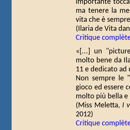
importante tocca
ma tenere la ment
vita che è sempre
(Ilaria de Vita da
Critique complèt
«[...] un "pictur
molto bene da Ila
11 e dedicato ad 
Non sempre le "
gioco ed essere c
molto più bella e 
(Miss Meletta,
I 
2012)
Critique complèt