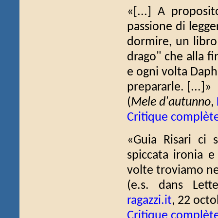
«[...] A proposit
passione di legge
dormire, un libro 
drago" che alla fi
e ogni volta Dap
prepararle. [...]»
(
Mele d'autunno
,
Critique complèt
«Guia Risari ci 
spiccata ironia e
volte troviamo nel
(e.s. dans Lett
ragazzi.it
, 22 oct
Critique complèt