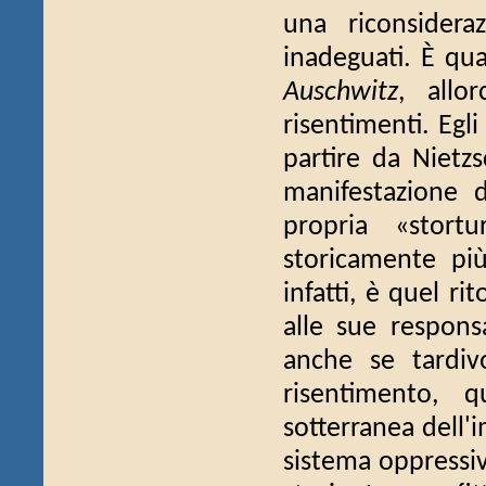
una riconsidera
inadeguati. È q
Auschwitz
, allo
risentimenti. Egli
partire da Nietz
manifestazione d
propria «stor
storicamente più
infatti, è quel ri
alle sue responsa
anche se tardivo
risentimento, 
sotterranea dell'
sistema oppressiv