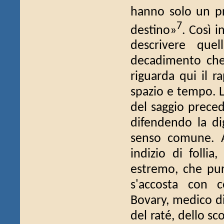
hanno solo un pr
7
destino»
. Così 
descrivere quel
decadimento che è
riguarda qui il r
spazio e tempo. L
del saggio preced
difendendo la dig
senso comune. A
indizio di folli
estremo, che pure
s'accosta con c
Bovary, medico d
del raté, dello sc