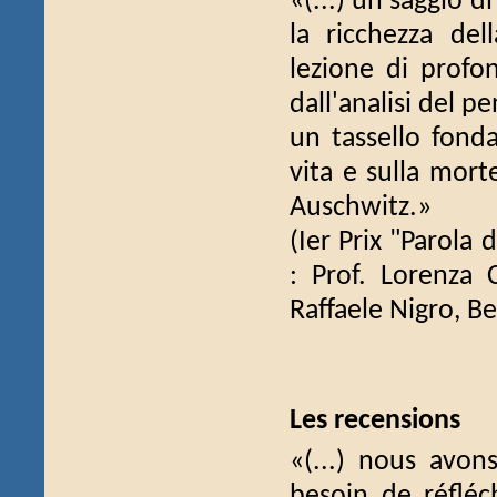
«(...) un saggio d
la ricchezza del
lezione di profo
dall'analisi del 
un tassello fonda
vita e sulla morte
Auschwitz.»
(Ier Prix "Parola 
: Prof. Lorenza C
Raffaele Nigro, Be
Les recensions
«(...) nous avon
besoin de réflé