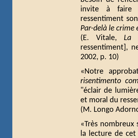
invite à faire 
ressentiment son
Par-delà le crime 
(E. Vitale,
La 
ressentiment], ne
2002, p. 10)
«Notre approba
risentimento co
"éclair de lumiè
et moral du ress
(M. Longo Adorno,
«Très nombreux so
la lecture de cet