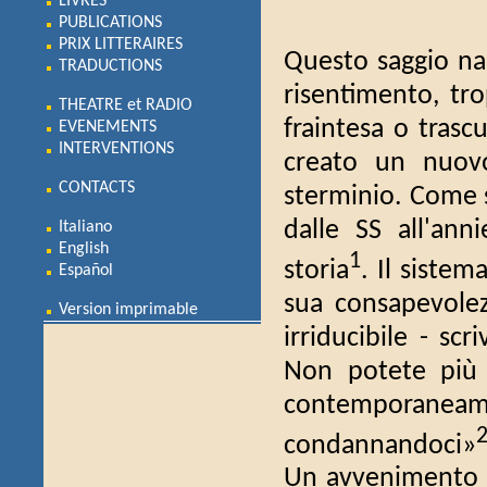
LIVRES
PUBLICATIONS
PRIX LITTERAIRES
Questo saggio nas
TRADUCTIONS
risentimento, tr
THEATRE et RADIO
fraintesa o trasc
EVENEMENTS
INTERVENTIONS
creato un nuovo
CONTACTS
sterminio. Come 
dalle SS all'ann
Italiano
English
1
storia
. Il sistem
Español
sua consapevolez
Version imprimable
irriducibile - sc
Non potete più 
contemporaneamen
condannandoci»
Un avvenimento 