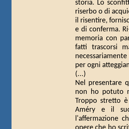
storia. Lo sconfi
riserbo o di acqu
il risentire, forn
e di conferma. Ri
memoria con part
fatti trascorsi 
necessariamente 
per ogni atteggia
(...)
Nel presentare q
non ho potuto né
Troppo stretto è 
Améry e il suo 
l'affermazione c
opere che ho scri