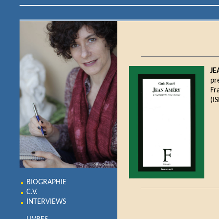
JE
pr
Fr
(I
BIOGRAPHIE
C.V.
INTERVIEWS