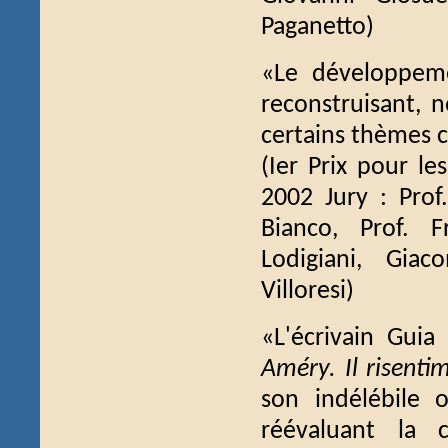
Paganetto)
«Le développeme
reconstruisant, 
certains thèmes 
(Ier Prix pour le
2002 Jury : Prof.
Bianco, Prof. F
Lodigiani, Gia
Villoresi)
«L'écrivain Guia
Améry. Il risent
son indélébile o
réévaluant la 