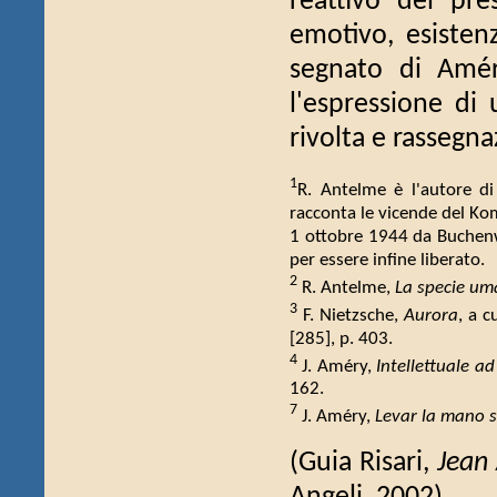
reattivo del pr
emotivo, esisten
segnato di Amér
l'espressione di
rivolta e rassegna
1
R. Antelme è l'autore d
racconta le vicende del Ko
1 ottobre 1944 da Buchenwa
per essere infine liberato.
2
R. Antelme,
La specie u
3
F. Nietzsche,
Aurora
, a c
[285], p. 403.
4
J. Améry,
Intellettuale a
162.
7
J. Améry,
Levar la mano s
(Guia Risari,
Jean