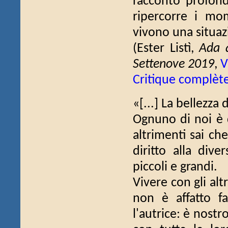
racconto profon
ripercorre i mo
vivono una situazi
(Ester Listì,
Ada a
Settenove 2019
,
V
Critique complèt
«[...] La bellezza 
Ognuno di noi è 
altrimenti sai che
diritto alla dive
piccoli e grandi.
Vivere con gli al
non è affatto f
l'autrice: è nostr