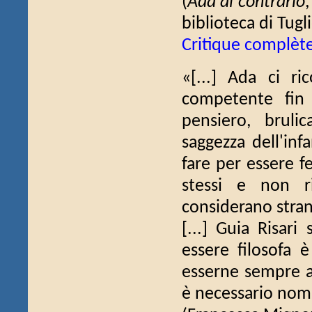
(
Ada al contrario
biblioteca di Tugli
Critique complèt
«[...] Ada ci r
competente fin 
pensiero, bruli
saggezza dell'inf
fare per essere f
stessi e non ri
considerano stran
[...] Guia Risari
essere filosofa 
esserne sempre al
è necessario nomi