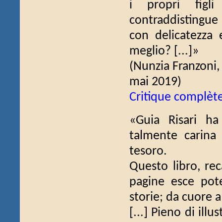
i propri figli 
contraddistingue 
con delicatezza 
meglio? [...]»
(Nunzia Franzoni
mai 2019)
Critique complèt
«Guia Risari ha
talmente carina
tesoro.
Questo libro, re
pagine esce pote
storie; da cuore a
[...] Pieno di illu