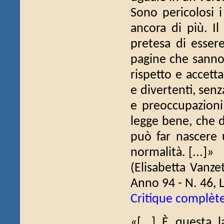
Sono pericolosi i 
ancora di più. Il
pretesa di essere
pagine che sanno 
rispetto e accett
e divertenti, se
e preoccupazioni.
legge bene, che di
può far nascere u
normalità. [...]»
(Elisabetta Vanze
Anno 94 - N. 46, 
Critique complèt
«[...] È questa l