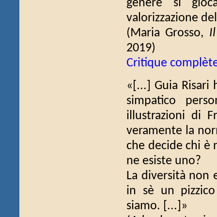
genere si gioca
valorizzazione della
(Maria Grosso,
I
2019)
Critique complèt
«[...] Guia Risari 
simpatico pers
illustrazioni di
veramente la norm
che decide chi è 
ne esiste uno?
La diversità non e
in sè un pizzico
siamo. [...]»