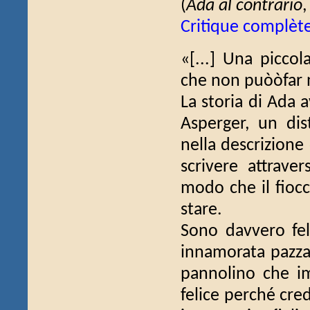
(
Ada al contrario
Critique complèt
«[...] Una piccol
che non puòòfar n
La storia di Ada 
Asperger, un dis
nella descrizione
scrivere attraver
modo che il fioc
stare.
Sono davvero feli
innamorata pazza 
pannolino che im
felice perché cre