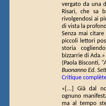
vergato da una del
Risari, che sa 
rivolgendosi ai p
di vista la profon
Senza mai citare 
piccoli lettori po
storia cogliend
bizzarrie di Ada.»
(Paola Bisconti,
"
Buonanno Ed. Set
Critique complèt
«[...] Già dal n
ognuno manifesta 
ma al tempo ste