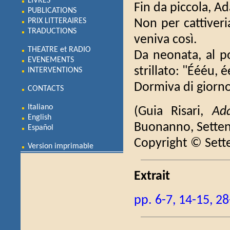
LIVRES
Fin da piccola, Ad
PUBLICATIONS
PRIX LITTERAIRES
Non per cattiveri
TRADUCTIONS
veniva così.
THEATRE et RADIO
Da neonata, al po
EVENEMENTS
strillato: "Éééu, 
INTERVENTIONS
Dormiva di giorno 
CONTACTS
Italiano
(Guia Risari,
Ada
English
Buonanno, Setten
Español
Copyright © Sett
Version imprimable
Extrait
pp. 6-7, 14-15, 2