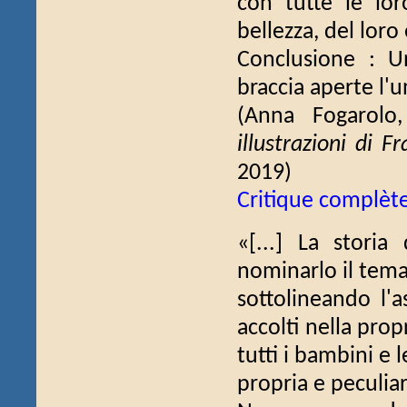
con tutte le loro
bellezza, del loro e
Conclusione : U
braccia aperte l'u
(Anna Fogarol
illustrazioni di 
2019)
Critique complèt
«[...] La stori
nominarlo il tema
sottolineando l'a
accolti nella pro
tutti i bambini e 
propria e peculiar