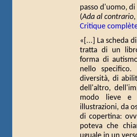
passo d'uomo, di l
(
Ada al contrario
Critique complèt
«[...] La scheda di
tratta di un lib
forma di autismo
nello specifico.
diversità, di abil
dell'altro, dell'
modo lieve e di
illustrazioni, da 
di copertina: ovv
poteva che chiam
uguale in un vers