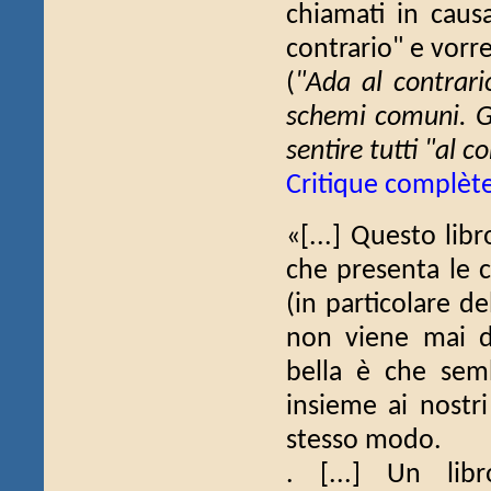
chiamati in causa
contrario" e vorr
(
"Ada al contrario
schemi comuni. G
sentire tutti "al c
Critique complèt
«[...] Questo lib
che presenta le ca
(in particolare d
non viene mai d
bella è che sem
insieme ai nostri
stesso modo.
. [...] Un lib