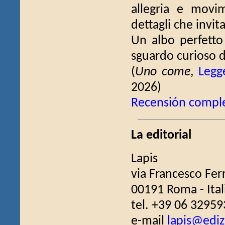
allegria e movim
dettagli che invit
Un albo perfetto 
sguardo curioso de
(
Uno come
,
Legg
2026)
Recensión compl
La editorial
Lapis
via Francesco Fer
00191 Roma - Ital
tel. +39 06 32959
e-mail
lapis@edizi