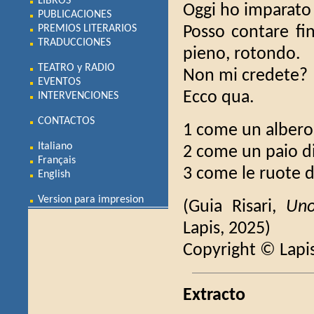
LIBROS
Oggi ho imparato 
PUBLICACIONES
PREMIOS LITERARIOS
Posso contare f
TRADUCCIONES
pieno, rotondo.
TEATRO y RADIO
Non mi credete?
EVENTOS
Ecco qua.
INTERVENCIONES
CONTACTOS
1 come un albero s
Italiano
2 come un paio di
Français
3 come le ruote de
English
Version para impresion
(Guia Risari,
Un
Lapis, 2025)
Copyright © Lapi
Extracto