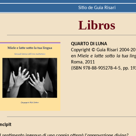
Sitio de Guia Risari
Libros
QUARTO DI LUNA
Copyright © Guia Risari 2004-2
en
Miele e latte sotto la tua lin
Roma, 2011
(ISBN 978-88-905278-4-5, pp. 192
Incipit
Il sentimento ingenuo di una coppia otterrà l'approvazione divina?