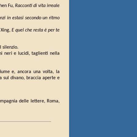
hen Fu,
Racconti di vita irreale
anzi in estasi secondo un ritmo
 Xing,
E quel che resta è per te
 silenzio.
 neri e lucidi, taglienti nella
fiume e, ancora una volta, la
a sul divano, braccia aperte e
ompagnia delle lettere, Roma,