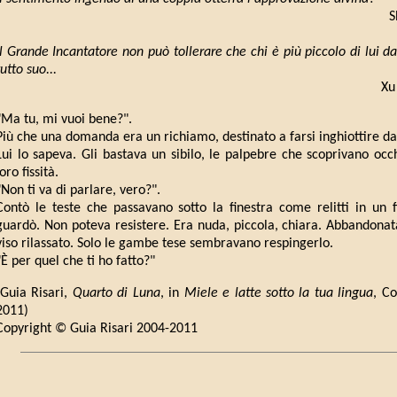
S
Il Grande Incantatore non può tollerare che chi è più piccolo di lui d
tutto suo...
Xu
"Ma tu, mi vuoi bene?".
Più che una domanda era un richiamo, destinato a farsi inghiottire dal
Lui lo sapeva. Gli bastava un sibilo, le palpebre che scoprivano occhi
loro fissità.
"Non ti va di parlare, vero?".
Contò le teste che passavano sotto la finestra come relitti in un 
guardò. Non poteva resistere. Era nuda, piccola, chiara. Abbandonat
viso rilassato. Solo le gambe tese sembravano respingerlo.
"È per quel che ti ho fatto?"
(Guia Risari,
Quarto di Luna
, in
Miele e latte sotto la tua lingua
, C
2011)
Copyright © Guia Risari 2004-2011