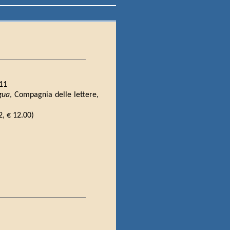
011
gua
, Compagnia delle lettere,
, € 12.00)