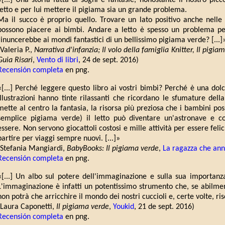
«[...] Una storia fatta di sogni e fantasie, nonostante il nostro p
letto e per lui mettere il pigiama sia un grande problema.
Ma il succo è proprio quello. Trovare un lato positivo anche nell
possono piacere ai bimbi. Andare a letto è spesso un problema p
rinuncerebbe ai mondi fantastici di un bellissimo pigiama verde? [...]
(Valeria P.,
Narrativa d'infanzia; Il volo della famiglia Knitter, Il pigia
Guia Risari
,
Vento di libri
, 24 de sept. 2016)
Recensión completa
en png.
«[...] Perché leggere questo libro ai vostri bimbi? Perché è una dol
illustrazioni hanno tinte rilassanti che ricordano le sfumature del
mette al centro la fantasia, la risorsa più preziosa che i bambini po
semplice pigiama verde) il letto può diventare un'astronave e 
essere. Non servono giocattoli costosi e mille attività per essere fel
partire per viaggi sempre nuovi. [...]»
(Stefania Mangiardi,
BabyBooks: Il pigiama verde
,
La ragazza che annu
Recensión completa
en png.
«[...] Un albo sul potere dell'immaginazione e sulla sua importanza 
L'immaginazione è infatti un potentissimo strumento che, se abilmen
non potrà che arricchire il mondo dei nostri cuccioli e, certe volte, r
(Laura Caponetti,
Il pigiama verde
,
Youkid
, 21 de sept. 2016)
Recensión completa
en png.