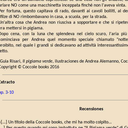
urlare NO come una macchinetta inceppata finché non l'aveva vinta.
Per fortuna, questo capitava di rado, davanti ai cavoli bolliti, al de
sfilze di NO rimbombavano in casa, a scuola, per la strada.
Un'altra cosa che Andrea non riusciva a sopportare e che si ripete
era mettersi in pigiama.
Dopo cena, con la luna che splendeva nel cielo scuro, l'aria più 
cominciava per Andrea quel momento speciale chiamato "notte"
proibito, nel quale i grandi si dedicavano ad attività interessantissi
letto.
(Guia Risari,
Il pigiama verde
, ilustraciones de Andrea Alemanno, Coc
Copyright © Coccole books 2016
Extracto
pp. 3-10
Recensiones
«[...] Un titolo della Coccole books, che mi ha molto colpito...