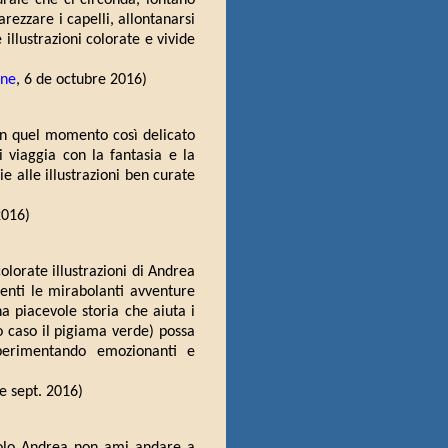
urale che ci circonda, lontano
arezzare i capelli, allontanarsi
illustrazioni colorate e vivide
ine
, 6 de octubre 2016)
 in quel momento così delicato
i viaggia con la fantasia e la
e alle illustrazioni ben curate
2016)
colorate illustrazioni di Andrea
enti le mirabolanti avventure
na piacevole storia che aiuta i
o caso il pigiama verde) possa
perimentando emozionanti e
de sept. 2016)