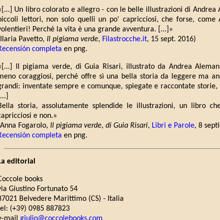
«[...] Un libro colorato e allegro - con le belle illustrazioni di Andre
piccoli lettori, non solo quelli un po' capricciosi, che forse, com
volentieri! Perché la vita è una grande avventura. [...]»
(Ilaria Pavetto,
Il pigiama verde
,
Filastrocche.it
, 15 sept. 2016)
Recensión completa
en png.
«[...] Il pigiama verde, di Guia Risari, illustrato da Andrea Alema
meno coraggiosi, perché offre sì una bella storia da leggere ma anc
grandi: inventate sempre e comunque, spiegate e raccontate storie, a
...]
Bella storia, assolutamente splendide le illustrazioni, un libro ch
capricciosi e non.»
(Anna Fogarolo,
Il pigiama verde, di Guia Risari
,
Libri e Parole
, 8 sep
Recensión completa
en png.
La editorial
Coccole books
via Giustino Fortunato 54
87021 Belvedere Marittimo (CS) - Italia
tel: (+39) 0985 887823
e-mail
giulio@coccolebooks.com