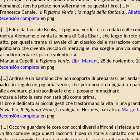
[...] Per questo quando mi sono imbattuta ne "Il Pigiama verde" di Gu
Alemanno), non ho potuto non soffermarmi su questo libro. [...]»
(Francesca Canale,
"Il Pigiama Verde": la magia della fantasia!
,
Allat
Recensión completa
en png.
«[...] Edito da Coccole Books, "Il pigiama verde" è corredato dalle roto
Andrea Alemanno e vanta la penna di Guia Risari, che leggo in rete es
fatto, per questa trama si avvale di un classico della narrazione co
quotidiano che diventa veicolo di meraviglie, ma sceglie una via sim
far addormentare i piccoli volentieri.»
(Manuela Capelli,
Il Pigiama Verde
,
Libri Manent
, 28 de noviembre 2
Recensión completa
en png.
«[...] Andrea è un bambino che non sopporta di prepararsi per andare
padre in regalo un pigiama verde, che però non è un pigiama qua
alle avventure più straordinarie che si possano immaginare.
Andare a letto la sera non sarà più come prima.
Il libro è dedicato ai piccoli gesti che trasformano la vita in una gran
(Silvia Pio,
Il Pigiama Verde
, La valigia di Hermès, narrativa,
Margutt
Recensión completa
en png.
«[...] Occorre guardare le cose con occhi diversi affinché si riesca a tr
Un filo comune lega questi racconti: l'idea di stare a contatto con l