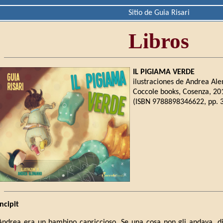
Sitio de Guia Risari
Libros
IL PIGIAMA VERDE
ilustraciones de Andrea A
Coccole books, Cosenza, 20
(ISBN 9788898346622, pp. 3
Incipit
Andrea era un bambino capriccioso. Se una cosa non gli andava, di