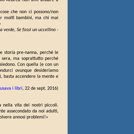
iccolo Andrea non ami andare a
e cose che non ci possono/non
er molti bambini, ma chi mai
»
ma verde, Se fossi un uccellino -
ce storia pre-nanna, perché le
la sera, ma soprattutto perché
ssiedono. Con quella (e con un
condurci ovunque desideriamo
ici, basta accendere la mente e
sava i libri
, 22 de sept. 2016)
nella vita dei nostri piccoli.
te assecondato da noi adulti,
isolvere annosi problemi!»