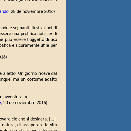
ia Risari (illustrazioni Andrea
tando
, 28 de noviembre 2016)
nde e sognanti illustrazioni di
sere una prolifica autrice: di
me può essere l'oggetto di uso
patica e sicuramente utile per
016)
 a letto. Un giorno riceve dal
lunque, ma un costume adatto
de avventura. »
e
, 20 de noviembre 2016)
ovare ciò che si desidera. [...]
a natura, di assaporare la vita