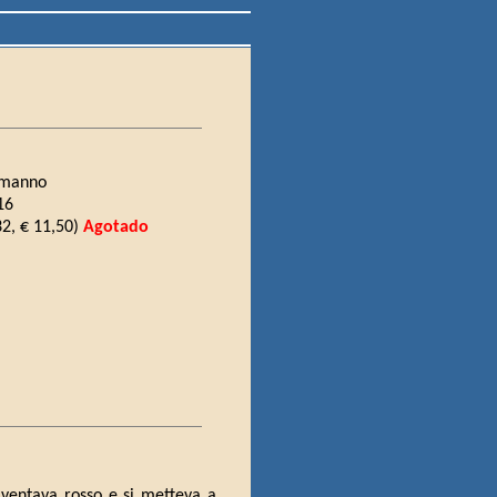
lemanno
16
2, € 11,50)
Agotado
ventava rosso e si metteva a