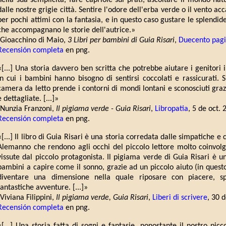
nella sua semplicità, fare capriole sui prati, ascoltare il mondo nat
dalle nostre grigie città. Sentire l'odore dell'erba verde o il vento acc
per pochi attimi con la fantasia, e in questo caso gustare le splendide 
che accompagnano le storie dell'autrice.»
(Gioacchino di Maio,
3 Libri per bambini di Guia Risari
,
Duecento pag
Recensión completa
en png.
«[...] Una storia davvero ben scritta che potrebbe aiutare i genitori
in cui i bambini hanno bisogno di sentirsi coccolati e rassicurati. S
camera da letto prende i contorni di mondi lontani e sconosciuti grazi
e dettagliate. [...]»
(Nunzia Franzoni,
Il pigiama verde - Guia Risari
,
Libropatia
, 5 de oct. 
Recensión completa
en png.
«[...] Il libro di Guia Risari è una storia corredata dalle simpatiche e 
Alemanno che rendono agli occhi del piccolo lettore molto coinvolg
vissute dal piccolo protagonista. Il pigiama verde di Guia Risari è u
bambini a capire come il sonno, grazie ad un piccolo aiuto (in quest
diventare una dimensione nella quale riposare con piacere, s
fantastiche avventure. [...]»
(Viviana Filippini,
Il pigiama verde, Guia Risari
,
Liberi di scrivere
, 30 
Recensión completa
en png.