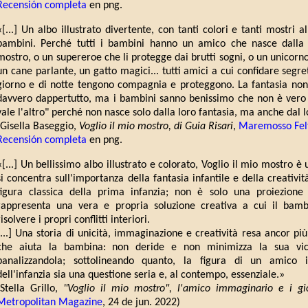
Recensión completa
en png.
«[...] Un albo illustrato divertente, con tanti colori e tanti mostri al
bambini. Perché tutti i bambini hanno un amico che nasce dalla 
mostro, o un supereroe che li protegge dai brutti sogni, o un unicorno
un cane parlante, un gatto magici... tutti amici a cui confidare segret
giorno e di notte tengono compagnia e proteggono. La fantasia non 
davvero dappertutto, ma i bambini sanno benissimo che non è vero 
vale l'altro" perché non nasce solo dalla loro fantasia, ma anche dal lo
(Gisella Baseggio,
Voglio il mio mostro, di Guia Risari
,
Maremosso Felt
Recensión completa
en png.
«[...] Un bellissimo albo illustrato e colorato, Voglio il mio mostro è
si concentra sull'importanza della fantasia infantile e della creativ
figura classica della prima infanzia; non è solo una proiezion
rappresenta una vera e propria soluzione creativa a cui il bamb
risolvere i propri conflitti interiori.
[...] Una storia di unicità, immaginazione e creatività resa ancor pi
che aiuta la bambina: non deride e non minimizza la sua vic
banalizzandola; sottolineando quanto, la figura di un amico 
dell'infanzia sia una questione seria e, al contempo, essenziale.»
(Stella Grillo,
"Voglio il mio mostro", l'amico immaginario e i gioc
Metropolitan Magazine
, 24 de jun. 2022)