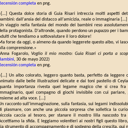
Recensión completa
en png.
«[...] Questa dolce storia di Guia Risari intreccia molti aspetti de
bambini: dall'ansia del distacco all'amicizia, reale o immaginaria [...]
Un viaggio nella fantasia del mondo dei bambini reso assolutament
della protagonista. D'altronde, quando perdono un pupazzo per i bam
adulti che tendiamo a sottovalutare il loro dolore!
Ma forse da oggi, o almeno da quando leggerete questo albo, vi lasc
alla comprensione.»
(Anna Fogarolo,
Voglio il mio mostro: Guia Risari ci porta a sco
Bambini
, 30 de mayo 2022)
Recensión completa
en png.
«[...] Un albo colorato, leggero quanto basta, perfetto da leggere 
animato dalle belle illustrazioni delicate e dai toni pastello di Ceyla
quanta importanza rivesta quel legame magico che si crea fra
immaginario, quel compagno di giochi invisibile con cui parlare, 
insieme ad alta voce. [...]
Un racconto sull'immaginazione, sulla fantasia, sui legami indissolubi
di plasmare, con anche una piccola sorpresa che solletica la curios
piccola caccia al tesoro, per stanare il mostro lilla nascosto tr
Accettiamo la sfida. E leggiamo volentieri ai nostri figli questo libr
sia strumento di accompagnamento e di sostegno della crescita, qui 