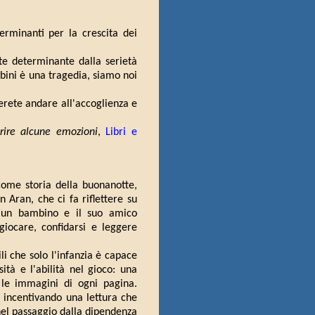
terminanti per la crescita dei
e determinante dalla serietà
bini è una tragedia, siamo noi
erete andare all'accoglienza e
prire alcune emozioni
,
Libri e
come storia della buonanotte,
n Aran, che ci fa riflettere su
 un bambino e il suo amico
giocare, confidarsi e leggere
li che solo l'infanzia è capace
ità e l'abilità nel gioco: una
a le immagini di ogni pagina.
o, incentivando una lettura che
nel passaggio dalla dipendenza