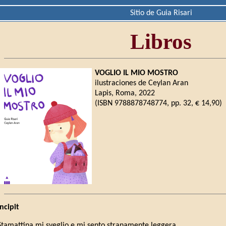
Sitio de Guia Risari
Libros
VOGLIO IL MIO MOSTRO
ilustraciones de Ceylan Aran
Lapis, Roma, 2022
(ISBN 9788878748774, pp. 32, € 14,90)
Incipit
Stamattina mi sveglio e mi sento stranamente leggera.