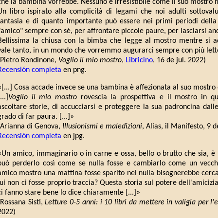
che la bambina vorrebbe. Nessuno è irresistibile come il suo mostro m
Un libro ispirato alla complicità di legami che noi adulti sottoval
fantasia e di quanto importante può essere nei primi periodi della 
"amico" sempre con sé, per affrontare piccole paure, per lasciarsi an
Bellissima la chiusa con la bimba che legge al mostro mentre si
vale tanto, in un mondo che vorremmo augurarci sempre con più lettor
(Pietro Rondinone,
Voglio il mio mostro
,
Libricino
, 16 de jul. 2022)
Recensión completa
en png.
«[...] Cosa accade invece se una bambina è affezionata al suo mostro 
...]
Voglio il mio mostro
rovescia la prospettiva e il mostro in q
ascoltare storie, di accucciarsi e proteggere la sua padroncina dalle
grado di far paura. [...]»
(Arianna di Genova,
Illusionismi e maledizioni
, Alias, il Manifesto, 9 d
Recensión completa
en jpg.
«Un amico, immaginario o in carne e ossa, bello o brutto che sia, è 
può perderlo così come se nulla fosse e cambiarlo come un vecchio
amico mostro una mattina fosse sparito nel nulla bisognerebbe cercar
lui non ci fosse proprio traccia? Questa storia sul potere dell'amicizia
ci fanno stare bene lo dice chiaramente [...]»
(Rossana Sisti,
Letture 0-5 anni: i 10 libri da mettere in valigia per l'
2022)