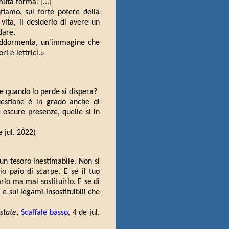
uta forma. [...]
utiamo, sul forte potere della
vita, il desiderio di avere un
dare.
 addormenta, un'immagine che
i e lettrici.»
e quando lo perde si dispera?
uestione è in grado anche di
 oscure presenze, quelle sì in
e jul. 2022)
un tesoro inestimabile. Non si
 paio di scarpe. E se il tuo
lo ma mai sostituirlo. E se di
 e sui legami insostituibili che
estate
,
Scaffale basso
, 4 de jul.