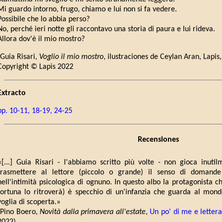
Mi guardo intorno, frugo, chiamo e lui non si fa vedere.
Possibile che lo abbia perso?
No, perché ieri notte gli raccontavo una storia di paura e lui rideva.
Allora dov'è il mio mostro?
(Guia Risari,
Voglio il mio mostro
, ilustraciones de Ceylan Aran, Lapis
Copyright © Lapis 2022
Extracto
pp. 10-11, 18-19, 24-25
Recensiones
«[...] Guia Risari - l'abbiamo scritto più volte - non gioca inut
trasmettere al lettore (piccolo o grande) il senso di domande
nell'intimità psicologica di ognuno. In questo albo la protagonista c
fortuna lo ritroverà) è specchio di un'infanzia che guarda al mon
voglia di scoperta.»
(Pino Boero,
Novità dalla primavera all'estate
,
Un po' di me e lettera