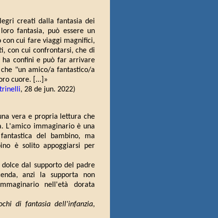
legri creati dalla fantasia dei
loro fantasia, può essere un
 con cui fare viaggi magnifici,
i, con cui confrontarsi, che di
ha confini e può far arrivare
che "un amico/a fantastico/a
ro cuore. [...]»
rinelli
, 28 de jun. 2022)
 una vera e propria lettura che
ità. L'amico immaginario è una
e fantastica del bambino, ma
ino è solito appoggiarsi per
ù dolce dal supporto del padre
enda, anzi la supporta non
immaginario nell'età dorata
hi di fantasia dell'infanzia
,