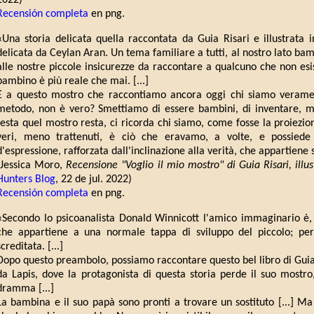
2022)
Recensión completa
en png.
«Una storia delicata quella raccontata da Guia Risari e illustrata 
delicata da Ceylan Aran. Un tema familiare a tutti, al nostro lato bam
alle nostre piccole insicurezze da raccontare a qualcuno che non es
bambino è più reale che mai. [...]
È a questo mostro che raccontiamo ancora oggi chi siamo veramen
metodo, non è vero? Smettiamo di essere bambini, di inventare, ma
testa quel mostro resta, ci ricorda chi siamo, come fosse la proiezion
veri, meno trattenuti, è ciò che eravamo, a volte, e possiede 
d'espressione, rafforzata dall'inclinazione alla verità, che appartiene so
(Jessica Moro,
Recensione "Voglio il mio mostro" di Guia Risari, illus
Hunters Blog
, 22 de jul. 2022)
Recensión completa
en png.
«Secondo lo psicoanalista Donald Winnicott l'amico immaginario è,
che appartiene a una normale tappa di sviluppo del piccolo; pe
screditata. [...]
Dopo questo preambolo, possiamo raccontare questo bel libro di Guia 
da Lapis, dove la protagonista di questa storia perde il suo mostro,
dramma [...]
La bambina e il suo papà sono pronti a trovare un sostituto [...] Ma