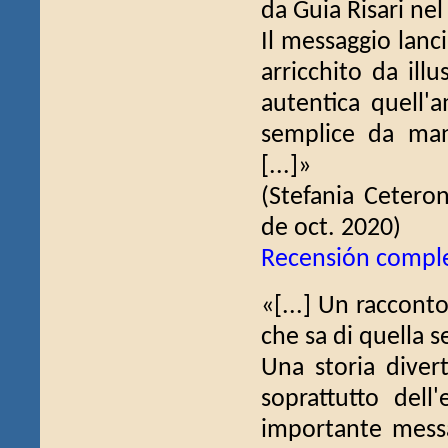
da Guia Risari nel
Il messaggio lanc
arricchito da ill
autentica quell'
semplice da man
[...]»
(Stefania Cetero
de oct. 2020)
Recensión compl
«[...] Un raccont
che sa di quella s
Una storia diver
soprattutto dell
importante messag