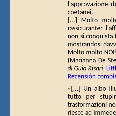
l'approvazione de
coetanei.
[...] Molto mol
rassicurante: l'a
non si conquista 
mostrandosi davve
Molto molto NOI!
(Marianna De St
di Guia Risari
,
Lit
Recensión compl
«[...] Un albo il
tutto per stupi
trasformazioni no
riesce ad immedes