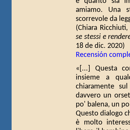
è quanto sia im
amiamo. Una st
scorrevole da legg
(Chiara Ricchiuti
se stessi e rendere
18 de dic. 2020)
Recensión compl
«[...] Questa c
insieme a qual
chiaramente sul
davvero un orset
po' balena, un po
Questo dialogo ch
è molto interess