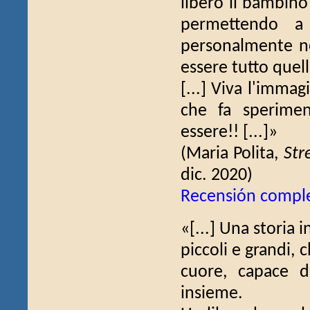
libero il bambino 
permettendo a 
personalmente nel
essere tutto quell
[...] Viva l'immagi
che fa speriment
essere!! [...]»
(Maria Polita,
Str
dic. 2020)
Recensión compl
«[...] Una storia i
piccoli e grandi, c
cuore, capace di
insieme.