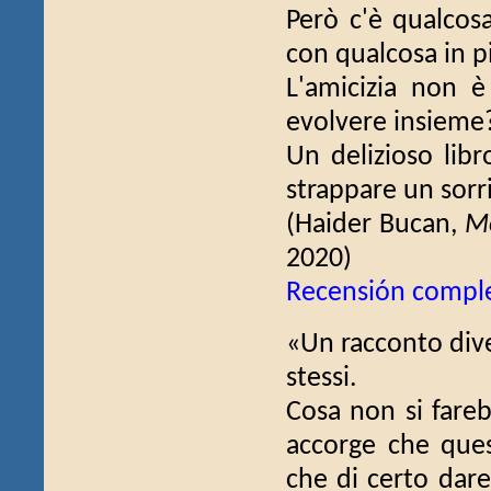
Però c'è qualcos
con qualcosa in p
L'amicizia non è
evolvere insieme
Un delizioso libr
strappare un sorr
(Haider Bucan,
Mo
2020)
Recensión compl
«Un racconto diver
stessi.
Cosa non si fare
accorge che ques
che di certo dare