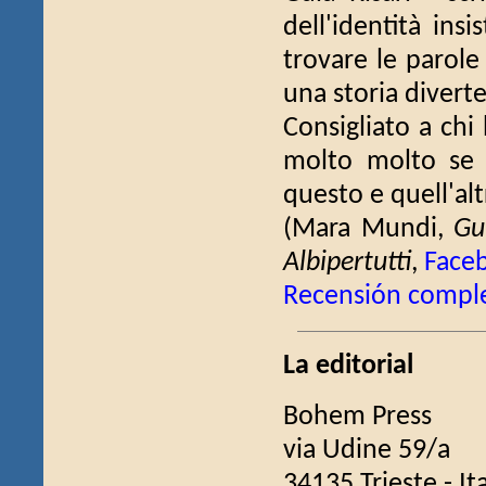
dell'identità ins
trovare le parole
una storia diverten
Consigliato a chi
molto molto se 
questo e quell'alt
(Mara Mundi,
Gu
Albipertutti
,
Face
Recensión compl
La editorial
Bohem Press
via Udine 59/a
34135 Trieste - Ita