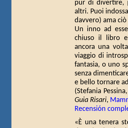
pur di divertire,
altri. Puoi indos
davvero) ama ciò e
Un inno ad esse
chiuso il libro 
ancora una volt
viaggio di intros
fantasia, o uno sp
senza dimenticare 
e bello tornare ad
(Stefania Pessina
Guia Risari
,
Mamma
Recensión compl
«È una tenera sto