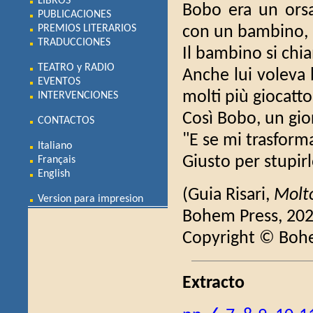
LIBROS
Bobo era un orsa
PUBLICACIONES
PREMIOS LITERARIOS
con un bambino, 
TRADUCCIONES
Il bambino si ch
TEATRO y RADIO
Anche lui voleva 
EVENTOS
molti più giocatto
INTERVENCIONES
Così Bobo, un gio
CONTACTOS
"E se mi trasforma
Italiano
Giusto per stupirl
Français
English
(Guia Risari,
Molt
Version para impresion
Bohem Press, 202
Copyright © Boh
Extracto