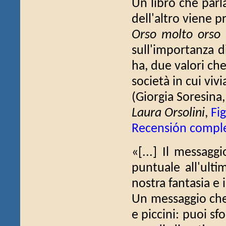
Un libro che parla
dell'altro viene p
Orso molto orso
sull'importanza di
ha, due valori ch
società in cui vivi
(Giorgia Soresina
Laura Orsolini
,
Fi
Recensión compl
«[...] Il messagg
puntuale all'ulti
nostra fantasia e i
Un messaggio che ar
e piccini: puoi sf