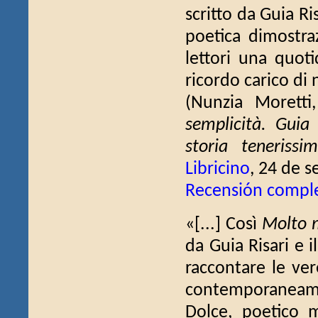
scritto da Guia Ri
poetica dimostra
lettori una quot
ricordo carico di n
(Nunzia Morett
semplicità. Guia
storia teneriss
Libricino
, 24 de s
Recensión compl
«[...] Così
Molto 
da Guia Risari e i
raccontare le ver
contemporaneament
Dolce, poetico m