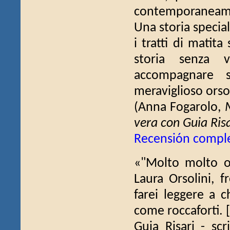
contemporaneamen
Una storia specia
i tratti di matit
storia senza 
accompagnare 
meraviglioso orso
(Anna Fogarolo,
vera con Guia Risa
Recensión compl
«"Molto molto ors
Laura Orsolini, 
farei leggere a c
come roccaforti. [.
Guia Risari - scr