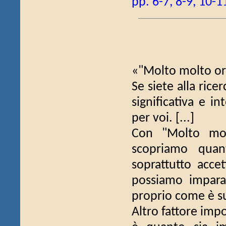
pp. 6-7, 8-9, 10-1
«"Molto molto ors
Se siete alla ric
significativa e i
per voi. [...]
Con "Molto mol
scopriamo quan
soprattutto accet
possiamo imparare
proprio come è su
Altro fattore impo