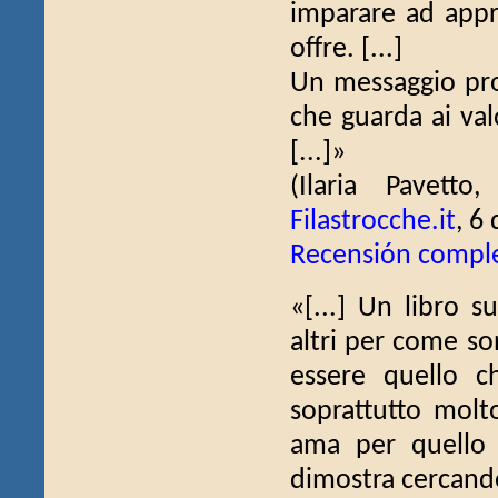
imparare ad appre
offre. [...]
Un messaggio prof
che guarda ai val
[...]»
(Ilaria Pavett
Filastrocche.it
, 6
Recensión compl
«[...] Un libro su
altri per come s
essere quello c
soprattutto mol
ama per quello c
dimostra cercando