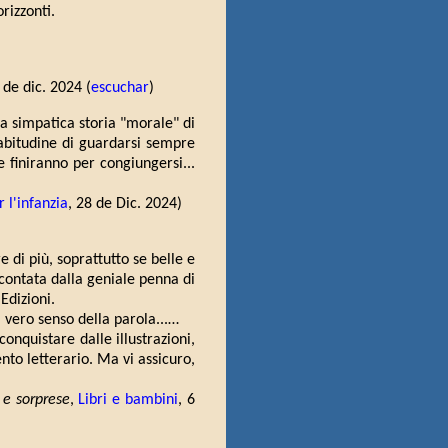
rizzonti.
 de dic. 2024 (
escuchar
)
lla simpatica storia "morale" di
'abitudine di guardarsi sempre
he finiranno per congiungersi...
 l'infanzia
, 28 de Dic. 2024)
di più, soprattutto se belle e
contata dalla geniale penna di
 Edizioni.
l vero senso della parola...…
conquistare dalle illustrazioni,
to letterario. Ma vi assicuro,
 e sorprese
,
Libri e bambini
, 6