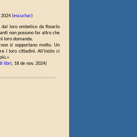
. 2024 (
escuchar
)
i dal loro ombelico da fissarlo
itanti non possono far altro che
ogni loro domanda.
i non si sopportano molto. Un
i loro cittadini. All'inizio ci
più.»
i libri
, 18 de nov. 2024)