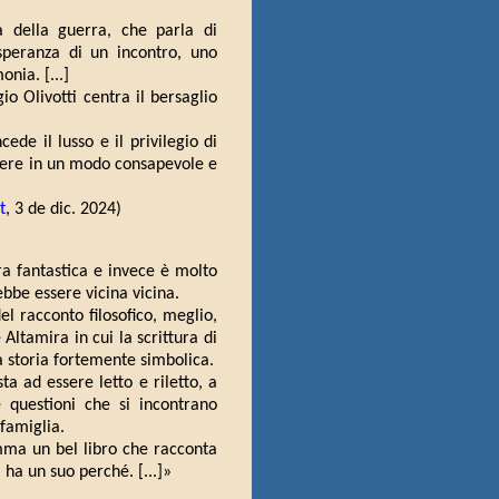
tà della guerra, che parla di
a speranza di un incontro, uno
nia. [...]
io Olivotti centra il bersaglio
ede il lusso e il privilegio di
vere in un modo consapevole e
t
, 3 de dic. 2024)
ra fantastica e invece è molto
bbe essere vicina vicina.
l racconto filosofico, meglio,
ltamira in cui la scrittura di
na storia fortemente simbolica.
ta ad essere letto e riletto, a
 questioni che si incontrano
 famiglia.
omma un bel libro che racconta
ha un suo perché. [...]»