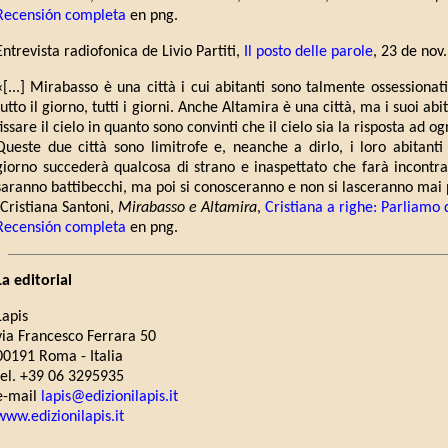
Recensión completa
en png.
Entrevista radiofonica de Livio Partiti,
Il posto delle parole
, 23 de nov
«[...] Mirabasso è una città i cui abitanti sono talmente ossessionat
tutto il giorno, tutti i giorni. Anche Altamira è una città, ma i suoi ab
fissare il cielo in quanto sono convinti che il cielo sia la risposta ad 
Queste due città sono limitrofe e, neanche a dirlo, i loro abitant
giorno succederà qualcosa di strano e inaspettato che farà incontrare 
saranno battibecchi, ma poi si conosceranno e non si lasceranno mai 
(Cristiana Santoni,
Mirabasso e Altamira
,
Cristiana a righe: Parliamo d
Recensión completa
en png.
La editorial
Lapis
via Francesco Ferrara 50
00191 Roma - Italia
tel. +39 06 3295935
e-mail
lapis@edizionilapis.it
www.edizionilapis.it