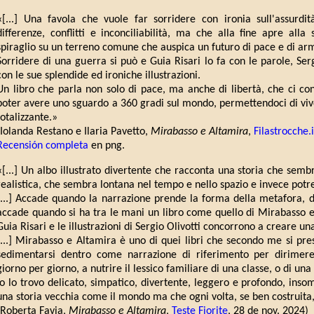
«[...] Una favola che vuole far sorridere con ironia sull'assurdi
differenze, conflitti e inconciliabilità, ma che alla fine apre all
spiraglio su un terreno comune che auspica un futuro di pace e di armo
Sorridere di una guerra si può e Guia Risari lo fa con le parole, Serg
con le sue splendide ed ironiche illustrazioni.
Un libro che parla non solo di pace, ma anche di libertà, che ci conc
poter avere uno sguardo a 360 gradi sul mondo, permettendoci di vi
totalizzante.»
(Iolanda Restano e Ilaria Pavetto,
Mirabasso e Altamira
,
Filastrocche.i
Recensión completa
en png.
«[...] Un albo illustrato divertente che racconta una storia che semb
realistica, che sembra lontana nel tempo e nello spazio e invece potre
[...] Accade quando la narrazione prende la forma della metafora, de
accade quando si ha tra le mani un libro come quello di Mirabasso e A
Guia Risari e le illustrazioni di Sergio Olivotti concorrono a creare u
[...] Mirabasso e Altamira è uno di quei libri che secondo me si pres
sedimentarsi dentro come narrazione di riferimento per dirimere
giorno per giorno, a nutrire il lessico familiare di una classe, o di una
Io lo trovo delicato, simpatico, divertente, leggero e profondo, ins
una storia vecchia come il mondo ma che ogni volta, se ben costruita, 
(Roberta Favia,
Mirabasso e Altamira
,
Teste Fiorite
, 28 de nov. 2024)