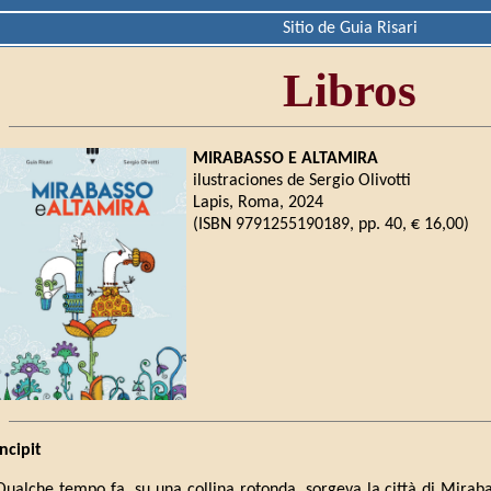
Sitio de Guia Risari
Libros
MIRABASSO E ALTAMIRA
ilustraciones de Sergio Olivotti
Lapis, Roma, 2024
(ISBN 9791255190189, pp. 40, € 16,00)
Incipit
Qualche tempo fa, su una collina rotonda, sorgeva la città di Miraba