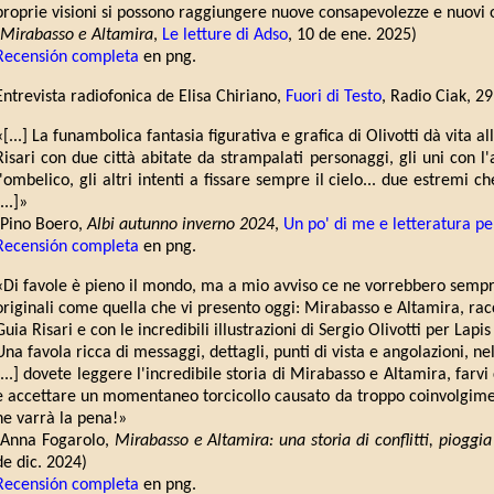
proprie visioni si possono raggiungere nuove consapevolezze e nuovi o
Mirabasso e Altamira
,
Le letture di Adso
, 10 de ene. 2025)
Recensión completa
en png.
Entrevista radiofonica de Elisa Chiriano,
Fuori di Testo
, Radio Ciak, 29
«[...] La funambolica fantasia figurativa e grafica di Olivotti dà vita a
Risari con due città abitate da strampalati personaggi, gli uni con l
l'ombelico, gli altri intenti a fissare sempre il cielo... due estremi c
...]»
(Pino Boero,
Albi autunno inverno 2024
,
Un po' di me e letteratura per
Recensión completa
en png.
«Di favole è pieno il mondo, ma a mio avviso ce ne vorrebbero sempre 
originali come quella che vi presento oggi: Mirabasso e Altamira, rac
Guia Risari e con le incredibili illustrazioni di Sergio Olivotti per Lapis
Una favola ricca di messaggi, dettagli, punti di vista e angolazioni, ne
[...] dovete leggere l'incredibile storia di Mirabasso e Altamira, farvi 
e accettare un momentaneo torcicollo causato da troppo coinvolgimen
ne varrà la pena!»
(Anna Fogarolo,
Mirabasso e Altamira: una storia di conflitti, pioggia
de dic. 2024)
Recensión completa
en png.