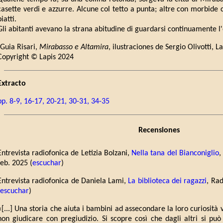
casette verdi e azzurre. Alcune col tetto a punta; altre con morbide 
piatti.
Gli abitanti avevano la strana abitudine di guardarsi continuamente l
(Guia Risari,
Mirabasso e Altamira
, ilustraciones de Sergio Olivotti, L
Copyright © Lapis 2024
Extracto
pp. 8-9, 16-17, 20-21, 30-31, 34-35
Recensiones
Entrevista radiofonica de Letizia Bolzani,
Nella tana del Bianconiglio
,
feb. 2025 (
escuchar
)
Entrevista radiofonica de Daniela Lami,
La biblioteca dei ragazzi
, Ra
escuchar
)
«[...] Una storia che aiuta i bambini ad assecondare la loro curiosità 
non giudicare con pregiudizio. Si scopre così che dagli altri si p