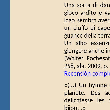
Una sorta di dan
gioco ardito e va
lago sembra avere
un ciuffo di cape
guance della terra
Un albo essenzi
giungere anche in
(Walter Fochesa
258, abr. 2009, p.
Recensión compl
«(...) Un hymne 
planète. Des aq
délicatesse les
bijou...»