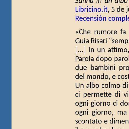
Sanna in un albo
Libricino.it
, 5 de 
Recensión compl
«Che rumore fa 
Guia Risari "semp
[...] In un attimo
Parola dopo parol
due bambini prot
del mondo, e costru
Un albo colmo di 
ci permette di v
ogni giorno ci do
ogni giorno, ma
scontato e diment