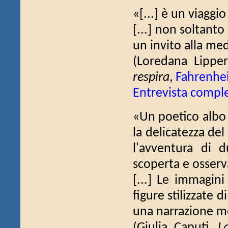
«[...] è un viaggi
[...] non soltanto
un invito alla med
(Loredana Lipper
respira
,
Fahrenhe
Entrevista compl
«Un poetico albo i
la delicatezza de
l'avventura di d
scoperta e osser
[...] Le immagini
figure stilizzate 
una narrazione mer
(Giulia Caputi,
L