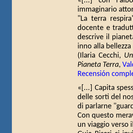
«[...] con l'al
immaginario attor
"La terra respira
docente e tradutt
descrive il piane
inno alla bellezza 
(Ilaria Cecchi,
Un
Pianeta Terra
,
Val
Recensión compl
«[...] Capita spes
delle sorti del no
di parlarne "guar
Con questo meravig
un viaggio verso il