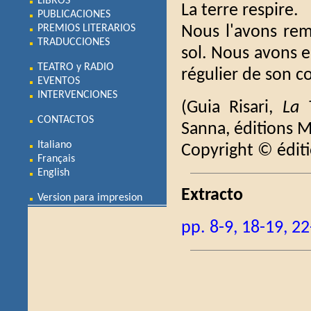
LIBROS
La terre respire.
PUBLICACIONES
PREMIOS LITERARIOS
Nous l'avons rema
TRADUCCIONES
sol. Nous avons 
TEATRO y RADIO
régulier de son c
EVENTOS
INTERVENCIONES
(Guia Risari,
La 
CONTACTOS
Sanna, éditions 
Italiano
Copyright © édi
Français
English
Extracto
Version para impresion
pp. 8-9, 18-19, 2