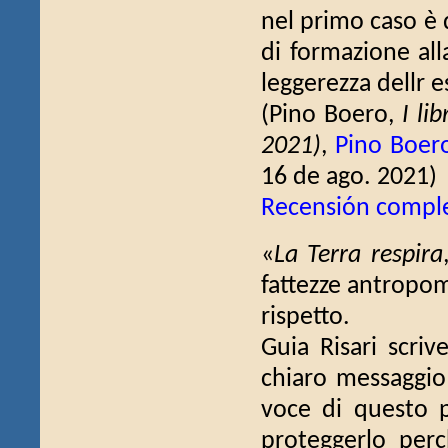
nel primo caso è d
di formazione all
leggerezza dellr e
(Pino Boero,
I li
2021)
,
Pino Boero
16 de ago. 2021)
Recensión compl
«
La Terra respira
fattezze antropom
rispetto.
Guia Risari scriv
chiaro messaggio 
voce di questo pi
proteggerlo per