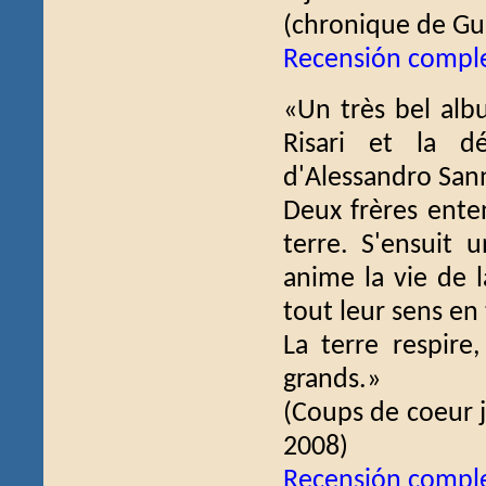
(chronique de Gu
Recensión compl
«Un très bel alb
Risari et la d
d'Alessandro San
Deux frères ente
terre. S'ensuit 
anime la vie de l
tout leur sens en
La terre respire,
grands.»
(Coups de coeur j
2008)
Recensión compl