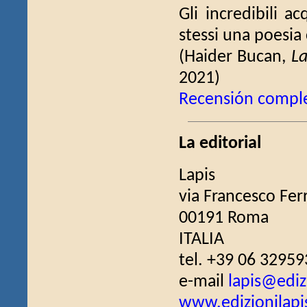
Gli incredibili a
stessi una poesia
(Haider Bucan,
La
2021)
Recensión compl
La editorial
Lapis
via Francesco Fer
00191 Roma
ITALIA
tel. +39 06 32959
e-mail
lapis@edizi
www.edizionilapis