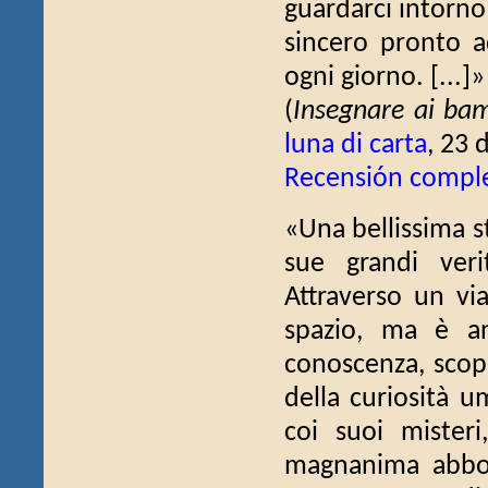
guardarci intorno
sincero pronto ad
ogni giorno. [...]»
(
Insegnare ai bamb
luna di carta
, 23
Recensión compl
«Una bellissima st
sue grandi ver
Attraverso un vi
spazio, ma è an
conoscenza, scop
della curiosità u
coi suoi misteri
magnanima abbon