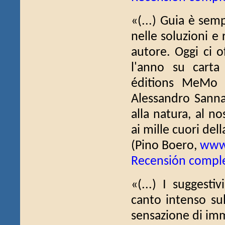
«(...) Guia è sem
nelle soluzioni e
autore. Oggi ci o
l'anno su carta
éditions MeMo
Alessandro Sanna,
alla natura, al no
ai mille cuori dell
(Pino Boero,
www
Recensión compl
«(...) I suggesti
canto intenso su
sensazione di imm