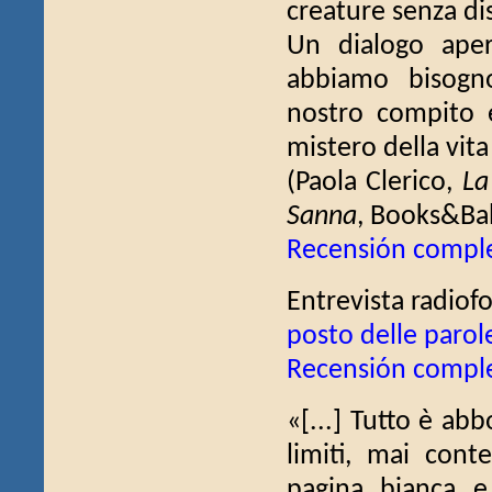
creature senza dis
Un dialogo aper
abbiamo bisogn
nostro compito è 
mistero della vita
(Paola Clerico,
La
Sanna
, Books&Ba
Recensión compl
Entrevista radiofo
posto delle parol
Recensión compl
«[...] Tutto è abb
limiti, mai cont
pagina bianca e