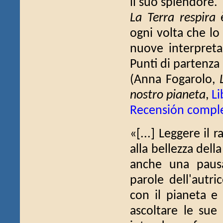
il suo splendore.
La Terra respira
è
ogni volta che lo
nuove interpretaz
Punti di partenza 
(Anna Fogarolo,
nostro pianeta
,
Li
Recensión compl
«[...] Leggere il
alla bellezza del
anche una pausa
parole dell'autr
con il pianeta e
ascoltare le sue 