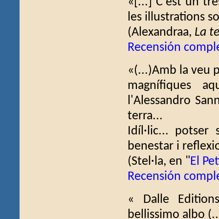
«[...] C'est un t
les illustrations 
(Alexandraa,
La te
Recensión compl
«(...)Amb la veu p
magnífiques aq
l'Alessandro San
terra...
Idíl·lic... potse
benestar i reflexi
(Stel·la, en "
El Pet
Recensión compl
« Dalle Editio
bellissimo albo (..