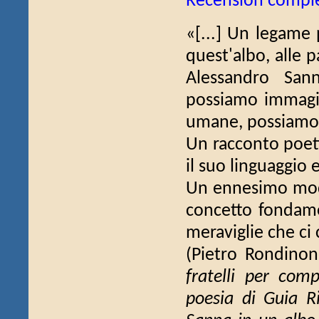
Recensión compl
«[...] Un legame 
quest'albo, alle p
Alessandro San
possiamo immagin
umane, possiamo a
Un racconto poetic
il suo linguaggio e
Un ennesimo modo
concetto fondame
meraviglie che ci
(Pietro Rondino
fratelli per comp
poesia di Guia Ri