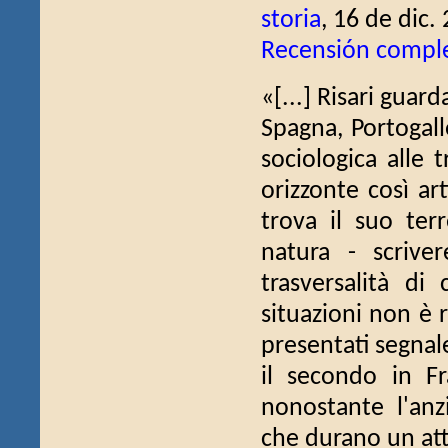
storia
, 16 de dic.
Recensión compl
«[...] Risari guar
Spagna, Portogallo
sociologica alle t
orizzonte così art
trova il suo ter
natura - scrive
trasversalità di
situazioni non è r
presentati segnale
il secondo in F
nonostante l'anz
che durano un att