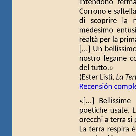
intendono ferma
Corrono e saltella
di scoprire la m
medesimo entusi
realtà per la prim
[...] Un bellissim
nostro legame co
del tutto.»
(Ester Listì,
La Ter
Recensión compl
«[...] Bellissime
poetiche usate. L
orecchi a terra si 
La terra respira 