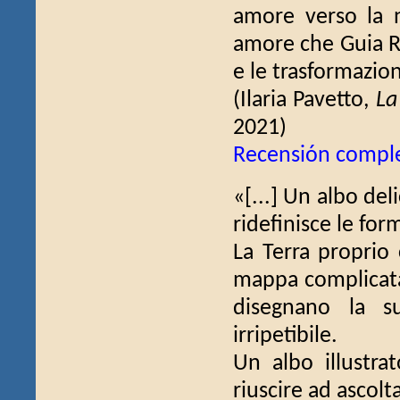
amore verso la n
amore che Guia Ri
e le trasformazioni
(Ilaria Pavetto,
La
2021)
Recensión compl
«[...] Un albo del
ridefinisce le fo
La Terra proprio
mappa complicata
disegnano la s
irripetibile.
Un albo illustra
riuscire ad ascolt