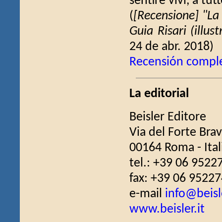
sentire vivi, a tut
(
[Recensione] "La 
Guia Risari (illust
24 de abr. 2018)
Recensión compl
La editorial
Beisler Editore
Via del Forte Bra
00164 Roma - Ital
tel.: +39 06 9522
fax: +39 06 9522
e-mail
info@beisle
www.beisler.it