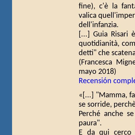
fine), c'è la fan
valica quell'imper
dell'infanzia.
[...] Guia Risari
quotidianità, come
detti" che scaten
(Francesca Mign
mayo 2018)
Recensión compl
«[...] "Mamma, fa
se sorride, perchè
Perché anche se 
paura".
E da qui cerco 