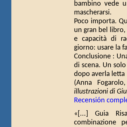
bambino vede un
mascherarsi.
Poco importa. Que
un gran bel libro,
e capacità di r
giorno: usare la f
Conclusione : Una 
di scena. Un solo
dopo averla letta 
(Anna Fogarolo
illustrazioni di Giu
Recensión compl
«[...] Guia Ri
combinazione pe