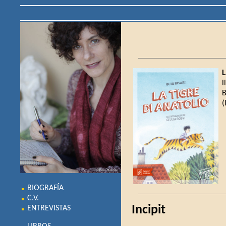
L
i
B
(
BIOGRAFÍA
C.V.
Incipit
ENTREVISTAS