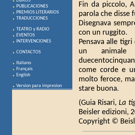
LIBROS
Fin da piccolo, A
PUBLICACIONES
PREMIOS LITERARIOS
parola che disse f
TRADUCCIONES
Disegnava sempre 
TEATRO y RADIO
con un ruggito.
EVENTOS
Pensava alle tigr
INTERVENCIONES
un animale 
CONTACTOS
duecentocinquanta
Italiano
come corde e una
Français
English
molto feroce, ma 
Version para impresion
stare buona.
(Guia Risari,
La ti
Beisler edizioni, 
Copyright © Beisl