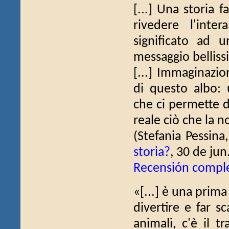
[...] Una storia f
rivedere l'inte
significato ad 
messaggio belliss
[...] Immaginazio
di questo albo: 
che ci permette di
reale ciò che la no
(Stefania Pessina
storia?
, 30 de jun
Recensión compl
«[...] è una prima
divertire e far sc
animali, c'è il t