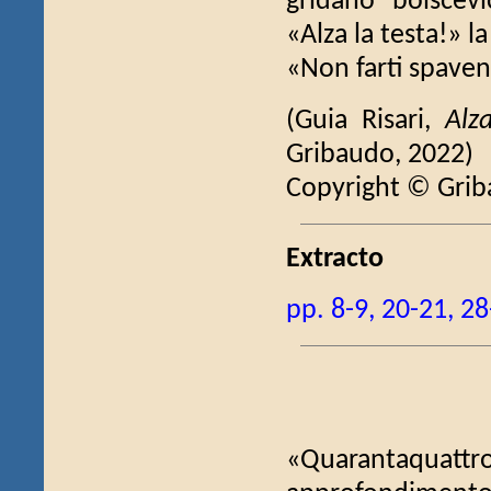
gridano "bolscevi
«Alza la testa!» la
«Non farti spaven
(Guia Risari,
Alz
Gribaudo, 2022)
Copyright © Gri
Extracto
pp. 8-9, 20-21, 2
«Quarantaquattro