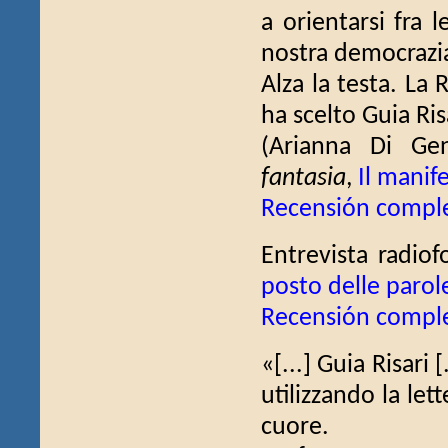
a orientarsi fra 
nostra democrazia
Alza la testa. La 
ha scelto Guia Risa
(Arianna Di G
fantasia
,
Il manif
Recensión compl
Entrevista radiof
posto delle parol
Recensión compl
«[...] Guia Risari [
utilizzando la le
cuore.