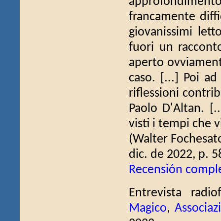
approfondimento e
francamente diffic
giovanissimi lett
fuori un racconto
aperto ovviamente
caso. [...] Poi a
riflessioni contr
Paolo D'Altan. [.
visti i tempi che 
(Walter Fochesat
dic. de 2022, p. 5
Recensión compl
Entrevista rad
Magico
,
Associaz