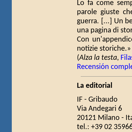
Lo fa come semp
parole giuste ch
guerra.
[...] Un b
una pagina di stor
Con un'appendic
notizie storiche.»
(
Alza la testa
,
Fil
Recensión compl
La editorial
IF - Gribaudo
Via Andegari 6
20121 Milano - Ita
tel.: +39 02 3596