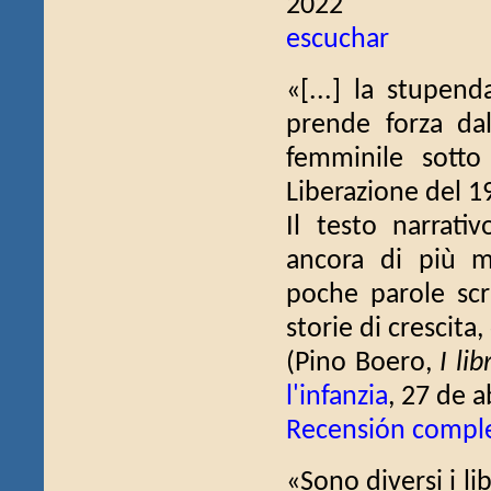
2022
escuchar
«[...] la stupen
prende forza da
femminile sotto 
Liberazione del 19
Il testo narrativ
ancora di più m
poche parole scr
storie di crescit
(Pino Boero,
I li
l'infanzia
, 27 de a
Recensión compl
«Sono diversi i li