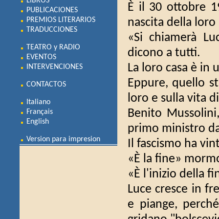
LIBROS
È il 30 ottobre 
PUBLICACIONES
PREMIOS LITERARIOS
nascita della lor
TRADUCCIONES
«Si chiamerà Luc
TEATRO y RADIO
dicono a tutti.
EVENTOS
La loro casa è in 
INTERVENCIONES
Eppure, quello s
CONTACTOS
loro e sulla vita di
Italiano
Benito Mussolini
Français
English
primo ministro da
Version para impresion
Il fascismo ha vint
«È la fine» morm
«È l'inizio della f
Luce cresce in fre
e piange, perché