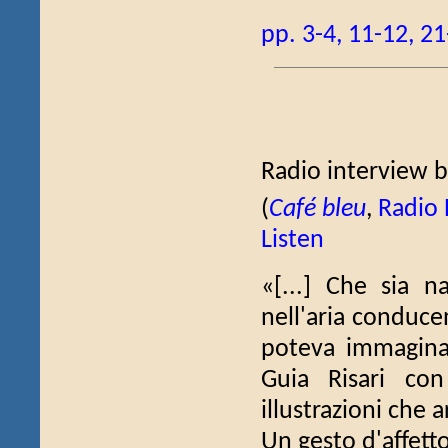
pp. 3-4, 11-12, 21
Radio interview b
(
Café bleu
,
Radio 
Listen
«[...] Che sia n
nell'aria conduce
poteva immaginar
Guia Risari co
illustrazioni che a
Un gesto d'affett