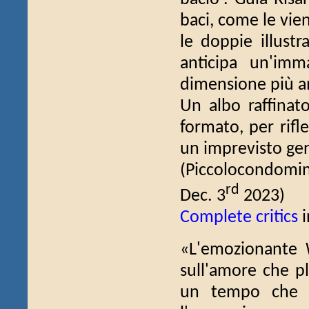
baci, come le vien
le doppie illustr
anticipa un'imm
dimensione più am
Un albo raffinato
formato, per rifle
un imprevisto gent
(Piccolocondomin
rd
Dec. 3
2023)
Complete critics
i
«L'emozionante
sull'amore che pl
un tempo che t