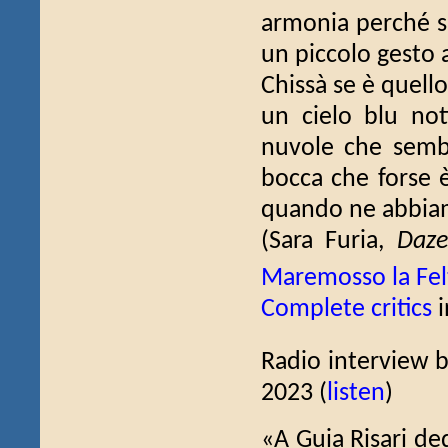
armonia perché su
un piccolo gesto 
Chissà se è quello
un cielo blu no
nuvole che semb
bocca che forse è
quando ne abbia
(Sara Furia,
Daze
Maremosso la Felt
Complete critics
i
Radio interview by
2023 (
listen
)
«A Guia Risari de