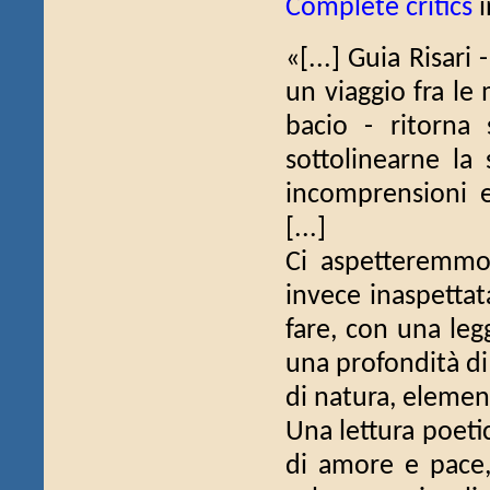
Complete critics
i
«[...] Guia Risari 
un viaggio fra le
bacio - ritorna
sottolinearne la
incomprensioni e
[...]
Ci aspetteremmo 
invece inaspetta
fare, con una leg
una profondità di 
di natura, element
Una lettura poeti
di amore e pace