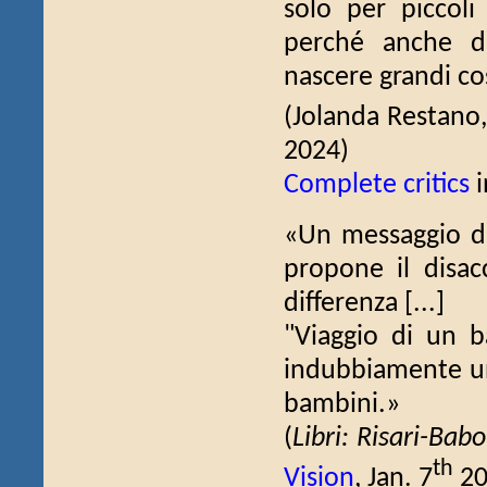
solo per piccoli
perché anche da
nascere grandi cos
(Jolanda Restano
2024)
Complete critics
i
«Un messaggio d
propone il disac
differenza [...]
"Viaggio di un ba
indubbiamente un'
bambini.»
(
Libri: Risari-Babo
th
Vision
, Jan. 7
20