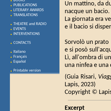
BOOKS
Un mattino, da du
PUBLICATIONS
LITERARY AWARDS
nacque un bacio.
TRANSLATIONS
La giornata era v
THEATRE and RADIO
e il bacio si dispe
EVENTS
INTERVENTIONS
Sorvolò un prato
CONTACTS
e si posò sull'acq
Italiano
Lì, all'ombra di un
Français
Español
una ninfea e una 
Printable version
(Guia Risari,
Viag
Lapis, 2023)
Copyright © Lapi
Excerpt