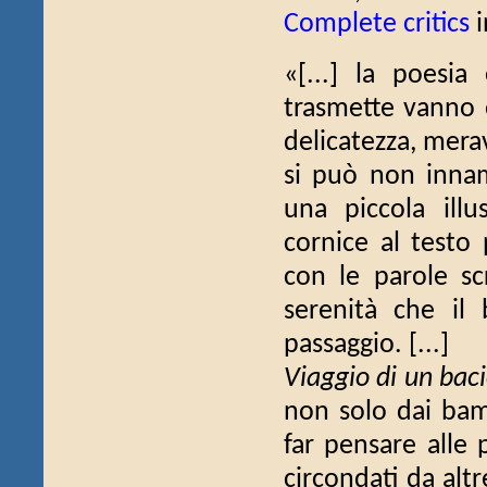
Complete critics
i
«[...] la poesia
trasmette vanno o
delicatezza, merav
si può non innam
una piccola illu
cornice al testo
con le parole scr
serenità che il 
passaggio. [...]
Viaggio di un bac
non solo dai bam
far pensare alle 
circondati da alt