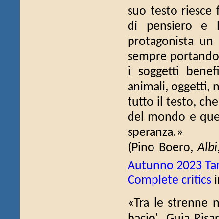
suo testo riesce
di pensiero e l
protagonista un b
sempre portando i
i soggetti benef
animali, oggetti, n
tutto il testo, ch
del mondo e ques
speranza.»
(Pino Boero,
Albi
Autunno 2023 Tan
Complete critics
i
«Tra le strenne n
bacio'. Guia Risa