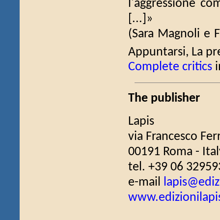
l'aggressione com
[...]»
(Sara Magnoli e F
Appuntarsi, La pr
Complete critics
i
The publisher
Lapis
via Francesco Fer
00191 Roma - Ital
tel. +39 06 32959
e-mail
lapis@edizi
www.edizionilapis