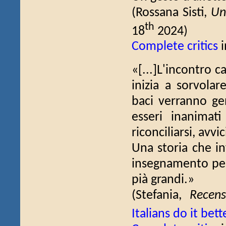
(Rossana Sisti,
Un
th
18
2024)
Complete critics
i
«[...]L'incontro 
inizia a sorvola
baci verranno ge
esseri inanima
riconciliarsi, avvic
Una storia che in
insegnamento per 
pià grandi.»
(Stefania,
Recens
Italians do it bett