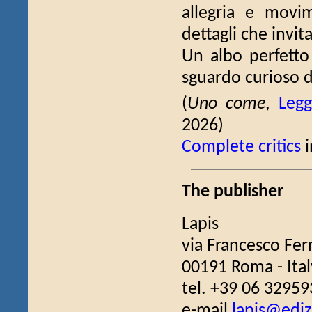
allegria e movim
dettagli che invit
Un albo perfetto 
sguardo curioso de
(
Uno come
,
Leg
2026)
Complete critics
i
The publisher
Lapis
via Francesco Fer
00191 Roma - Ital
tel. +39 06 32959
e-mail
lapis@edizi