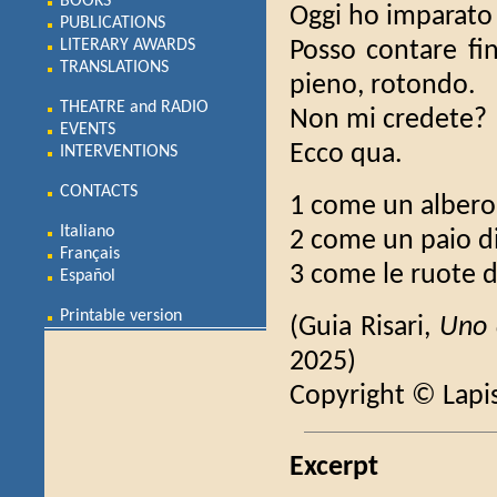
BOOKS
Oggi ho imparato 
PUBLICATIONS
LITERARY AWARDS
Posso contare f
TRANSLATIONS
pieno, rotondo.
THEATRE and RADIO
Non mi credete?
EVENTS
Ecco qua.
INTERVENTIONS
CONTACTS
1 come un albero s
Italiano
2 come un paio di
Français
3 come le ruote de
Español
Printable version
(Guia Risari,
Uno
2025)
Copyright © Lapi
Excerpt