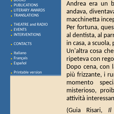
BOOKS
Andrea era un b
PUBLICATIONS
LITERARY AWARDS
andava, diventav
TRANSLATIONS
macchinetta incep
THEATRE and RADIO
Per fortuna, quest
EVENTS
al dentista, al p
INTERVENTIONS
in casa, a scuola, 
CONTACTS
Un'altra cosa che
Italiano
ripeteva con rego
Français
Español
Dopo cena, con la
Printable version
più frizzante, i 
momento speci
misterioso, proi
attività interessa
(Guia Risari,
I