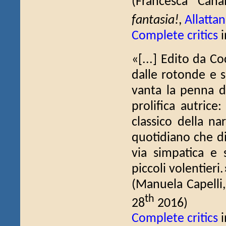
(Francesca Can
fantasia!
,
Allatta
Complete critics
i
«[...] Edito da C
dalle rotonde e s
vanta la penna di
prolifica autrice
classico della n
quotidiano che di
via simpatica e 
piccoli volentieri.
(Manuela Capelli
th
28
2016)
Complete critics
i