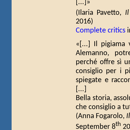
[...]»
(Ilaria Pavetto,
I
2016)
Complete critics
i
«[...] Il pigiama
Alemanno, potr
perché offre sì u
consiglio per i 
spiegate e raccon
[...]
Bella storia, asso
che consiglio a tu
(Anna Fogarolo,
I
th
September 8
20