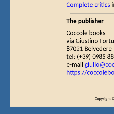
Complete critics
i
The publisher
Coccole books
via Giustino Fort
87021 Belvedere M
tel: (+39) 0985 8
e-mail
giulio@co
https://coccoleb
Copyright ©