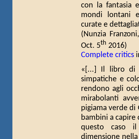
con la fantasia 
mondi lontani e 
curate e dettagliat
(Nunzia Franzoni
th
Oct. 5
2016)
Complete critics
i
«[...] Il libro d
simpatiche e col
rendono agli occh
mirabolanti avve
pigiama verde di G
bambini a capire 
questo caso il
dimensione nella