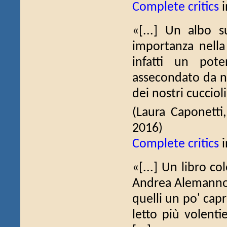
Complete critics
i
«[...] Un albo s
importanza nella 
infatti un pot
assecondato da no
dei nostri cucciol
(Laura Caponetti
2016)
Complete critics
i
«[...] Un libro col
Andrea Alemanno -
quelli un po' cap
letto più volenti