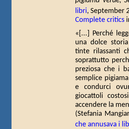
pigiama verde, Se
libri
, September 
Complete critics
i
«[...] Perché leg
una dolce storia
tinte rilassanti
soprattutto perch
preziosa che i 
semplice pigiama 
e condurci ovu
giocattoli costos
accendere la ment
(Stefania Mangia
che annusava i lib