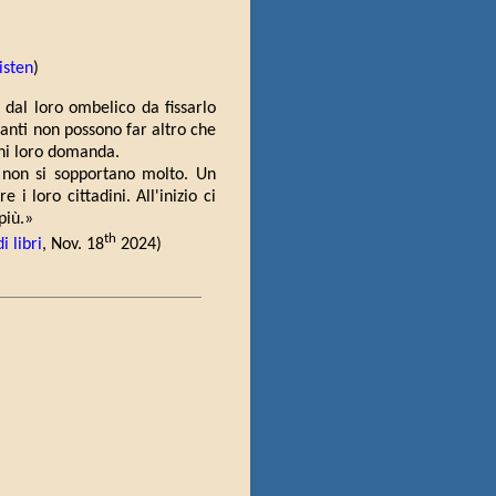
listen
)
i dal loro ombelico da fissarlo
itanti non possono far altro che
ogni loro domanda.
i non si sopportano molto. Un
i loro cittadini. All'inizio ci
più.»
th
i libri
, Nov. 18
2024)