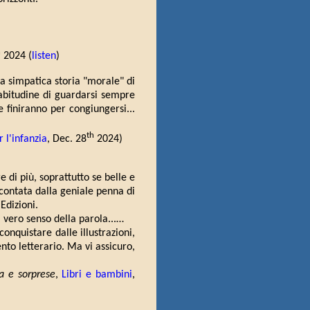
h
2024 (
listen
)
lla simpatica storia "morale" di
'abitudine di guardarsi sempre
he finiranno per congiungersi...
th
 l'infanzia
, Dec. 28
2024)
di più, soprattutto se belle e
contata dalla geniale penna di
 Edizioni.
l vero senso della parola...…
conquistare dalle illustrazioni,
to letterario. Ma vi assicuro,
ia e sorprese
,
Libri e bambini
,