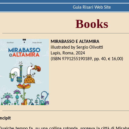
Guia Risari Web Site
Books
MIRABASSO E ALTAMIRA
illustrated by Sergio Olivotti
Lapis, Roma, 2024
(ISBN 9791255190189, pp. 40, € 16,00)
Incipit
Qualche tempo fa, su una collina rotonda, sorgeva la città di Miraba