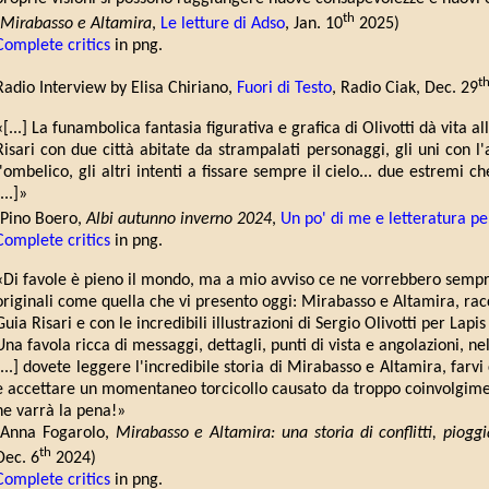
th
Mirabasso e Altamira
,
Le letture di Adso
, Jan. 10
2025)
Complete critics
in png.
t
Radio Interview by Elisa Chiriano,
Fuori di Testo
, Radio Ciak, Dec. 29
«[...] La funambolica fantasia figurativa e grafica di Olivotti dà vita a
Risari con due città abitate da strampalati personaggi, gli uni con l
l'ombelico, gli altri intenti a fissare sempre il cielo... due estremi c
...]»
(Pino Boero,
Albi autunno inverno 2024
,
Un po' di me e letteratura per
Complete critics
in png.
«Di favole è pieno il mondo, ma a mio avviso ce ne vorrebbero sempre 
originali come quella che vi presento oggi: Mirabasso e Altamira, rac
Guia Risari e con le incredibili illustrazioni di Sergio Olivotti per Lapis
Una favola ricca di messaggi, dettagli, punti di vista e angolazioni, ne
[...] dovete leggere l'incredibile storia di Mirabasso e Altamira, farvi 
e accettare un momentaneo torcicollo causato da troppo coinvolgimen
ne varrà la pena!»
(Anna Fogarolo,
Mirabasso e Altamira: una storia di conflitti, piogg
th
Dec. 6
2024)
Complete critics
in png.