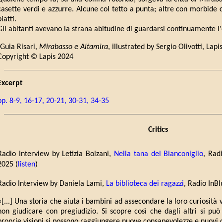
casette verdi e azzurre. Alcune col tetto a punta; altre con morbide 
piatti.
Gli abitanti avevano la strana abitudine di guardarsi continuamente l
(Guia Risari,
Mirabasso e Altamira
, illustrated by Sergio Olivotti, Lapi
Copyright © Lapis 2024
Excerpt
pp. 8-9, 16-17, 20-21, 30-31, 34-35
Critics
Radio Interview by Letizia Bolzani,
Nella tana del Bianconiglio
, Rad
2025 (
listen
)
Radio Interview by Daniela Lami,
La biblioteca dei ragazzi
, Radio InB
«[...] Una storia che aiuta i bambini ad assecondare la loro curiosità 
non giudicare con pregiudizio. Si scopre così che dagli altri si p
proprie visioni si possono raggiungere nuove consapevolezze e nuovi o