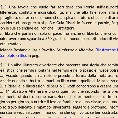
«[...] Una favola che vuole far sorridere con ironia sull'assurdi
differenze, conflitti e inconciliabilità, ma che alla fine apre all
spiraglio su un terreno comune che auspica un futuro di pace e di armo
Sorridere di una guerra si può e Guia Risari lo fa con le parole, Serg
con le sue splendide ed ironiche illustrazioni.
Un libro che parla non solo di pace, ma anche di libertà, che ci conc
poter avere uno sguardo a 360 gradi sul mondo, permettendoci di vi
totalizzante.»
(Iolanda Restano e Ilaria Pavetto,
Mirabasso e Altamira
,
Filastrocche.i
Complete critics
in png.
«[...] Un albo illustrato divertente che racconta una storia che semb
realistica, che sembra lontana nel tempo e nello spazio e invece potre
[...] Accade quando la narrazione prende la forma della metafora, de
accade quando si ha tra le mani un libro come quello di Mirabasso e A
Guia Risari e le illustrazioni di Sergio Olivotti concorrono a creare u
[...] Mirabasso e Altamira è uno di quei libri che secondo me si pres
sedimentarsi dentro come narrazione di riferimento per dirimere
giorno per giorno, a nutrire il lessico familiare di una classe, o di una
Io lo trovo delicato, simpatico, divertente, leggero e profondo, ins
una storia vecchia come il mondo ma che ogni volta, se ben costruita, 
th