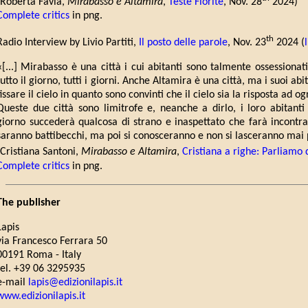
(Roberta Favia,
Mirabasso e Altamira
,
Teste Fiorite
, Nov. 28
2024)
Complete critics
in png.
th
Radio Interview by Livio Partiti,
Il posto delle parole
, Nov. 23
2024 (
«[...] Mirabasso è una città i cui abitanti sono talmente ossessionat
tutto il giorno, tutti i giorni. Anche Altamira è una città, ma i suoi ab
fissare il cielo in quanto sono convinti che il cielo sia la risposta ad 
Queste due città sono limitrofe e, neanche a dirlo, i loro abitant
giorno succederà qualcosa di strano e inaspettato che farà incontrare 
saranno battibecchi, ma poi si conosceranno e non si lasceranno mai 
(Cristiana Santoni,
Mirabasso e Altamira
,
Cristiana a righe: Parliamo d
Complete critics
in png.
The publisher
Lapis
via Francesco Ferrara 50
00191 Roma - Italy
tel. +39 06 3295935
e-mail
lapis@edizionilapis.it
www.edizionilapis.it