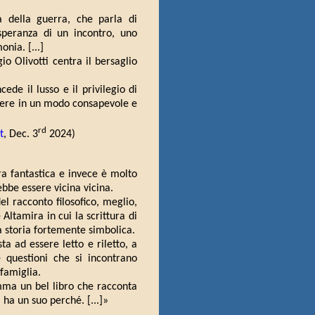
tà della guerra, che parla di
a speranza di un incontro, uno
nia. [...]
io Olivotti centra il bersaglio
ede il lusso e il privilegio di
vere in un modo consapevole e
rd
t
, Dec. 3
2024)
ra fantastica e invece è molto
bbe essere vicina vicina.
l racconto filosofico, meglio,
ltamira in cui la scrittura di
na storia fortemente simbolica.
ta ad essere letto e riletto, a
 questioni che si incontrano
 famiglia.
omma un bel libro che racconta
ha un suo perché. [...]»