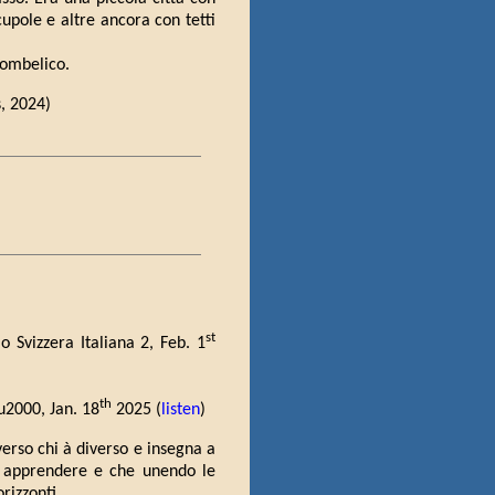
cupole e altre ancora con tetti
'ombelico.
s, 2024)
st
io Svizzera Italiana 2, Feb. 1
th
lu2000, Jan. 18
2025 (
listen
)
verso chi à diverso e insegna a
uò apprendere e che unendo le
rizzonti.