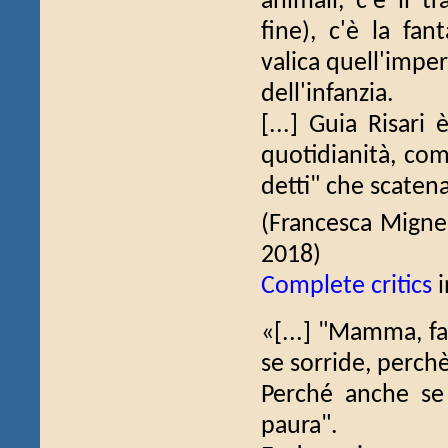
animali, c'è il t
fine), c'è la fan
valica quell'imper
dell'infanzia.
[...] Guia Risari
quotidianità, come
detti" che scaten
(Francesca Mign
2018)
Complete critics
i
«[...] "Mamma, fa
se sorride, perchè
Perché anche se 
paura".