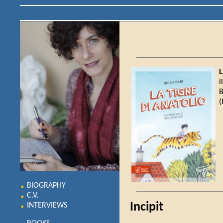
L
i
B
(
BIOGRAPHY
C.V.
Incipit
INTERVIEWS