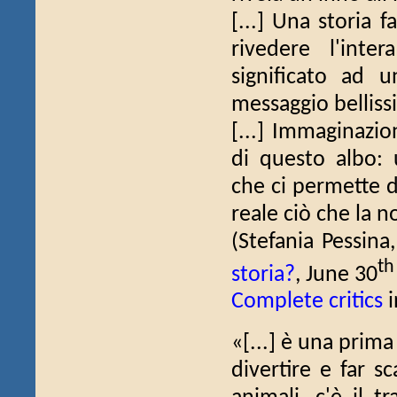
[...] Una storia f
rivedere l'inte
significato ad 
messaggio belliss
[...] Immaginazio
di questo albo: 
che ci permette di
reale ciò che la no
(Stefania Pessina
th
storia?
, June 30
Complete critics
i
«[...] è una prima
divertire e far sc