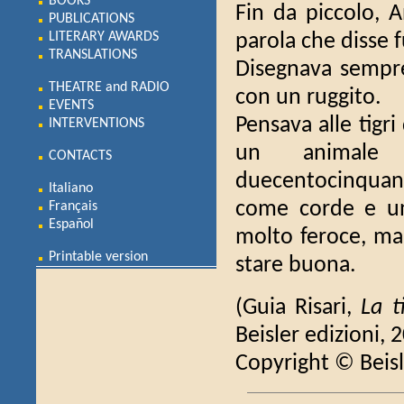
BOOKS
Fin da piccolo, A
PUBLICATIONS
LITERARY AWARDS
parola che disse f
TRANSLATIONS
Disegnava sempre 
THEATRE and RADIO
con un ruggito.
EVENTS
Pensava alle tigr
INTERVENTIONS
un animale 
CONTACTS
duecentocinquanta
Italiano
come corde e una
Français
Español
molto feroce, ma 
Printable version
stare buona.
(Guia Risari,
La t
Beisler edizioni, 
Copyright © Beisl