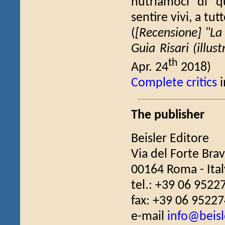
nutriamoci di q
sentire vivi, a tut
(
[Recensione] "La 
Guia Risari (illust
th
Apr. 24
2018)
Complete critics
i
The publisher
Beisler Editore
Via del Forte Bra
00164 Roma - Ital
tel.: +39 06 9522
fax: +39 06 9522
e-mail
info@beisle