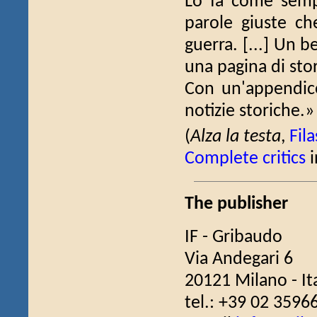
Lo fa come semp
parole giuste ch
guerra.
[...] Un b
una pagina di stor
Con un'appendic
notizie storiche.»
(
Alza la testa
,
Fil
Complete critics
i
The publisher
IF - Gribaudo
Via Andegari 6
20121 Milano - It
tel.: +39 02 3596