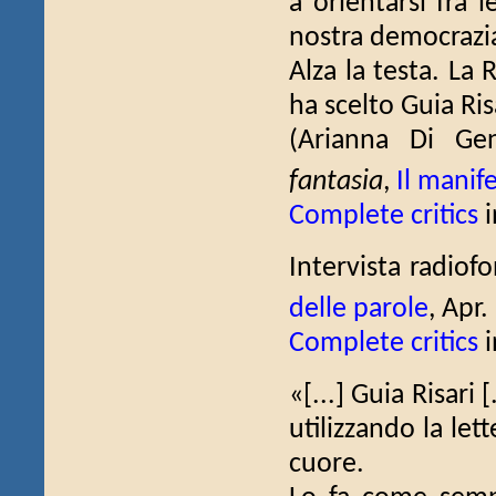
a orientarsi fra 
nostra democrazia
Alza la testa. La 
ha scelto Guia Risa
(Arianna Di G
fantasia
,
Il manif
Complete critics
i
Intervista radiofo
delle parole
, Apr.
Complete critics
i
«[...] Guia Risari [
utilizzando la le
cuore.