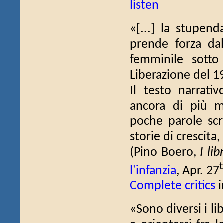
listen
«[...] la stupen
prende forza da
femminile sotto 
Liberazione del 19
Il testo narrativ
ancora di più m
poche parole scr
storie di crescit
(Pino Boero,
I li
l'infanzia
, Apr. 27
Complete critics
i
«Sono diversi i li