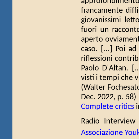
approfondimento e
francamente diffic
giovanissimi lett
fuori un racconto
aperto ovviamente
caso. [...] Poi a
riflessioni contr
Paolo D'Altan. [.
visti i tempi che 
(Walter Fochesat
Dec. 2022, p. 58)
Complete critics
i
Radio Intervie
Associazione Youk