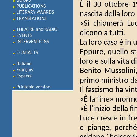
BOOKS
È il 30 ottobre 
PUBLICATIONS
LITERARY AWARDS
nascita della lor
TRANSLATIONS
«Si chiamerà Luc
THEATRE and RADIO
dicono a tutti.
EVENTS
La loro casa è in 
INTERVENTIONS
Eppure, quello s
CONTACTS
loro e sulla vita di
Italiano
Benito Mussolini
Français
Español
primo ministro da
Printable version
Il fascismo ha vint
«È la fine» morm
«È l'inizio della f
Luce cresce in fre
e piange, perché