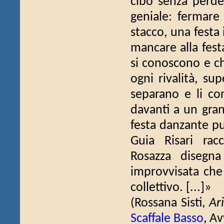
cibo senza perde
geniale: fermare
stacco, una festa 
mancare alla festa
si conoscono e c
ogni rivalità, su
separano e li co
davanti a un gran
festa danzante p
Guia Risari racc
Rosazza disegna
improvvisata che
collettivo. [...]»
(Rossana Sisti,
Ar
Scaffale Basso
, A