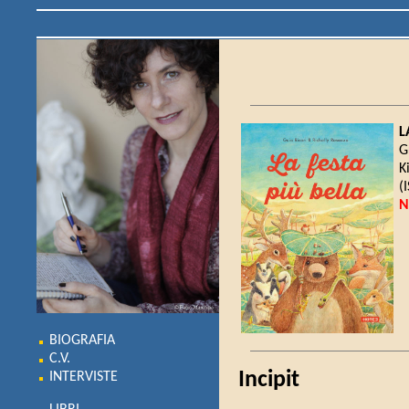
L
G
K
(
N
BIOGRAFIA
C.V.
Incipit
INTERVISTE