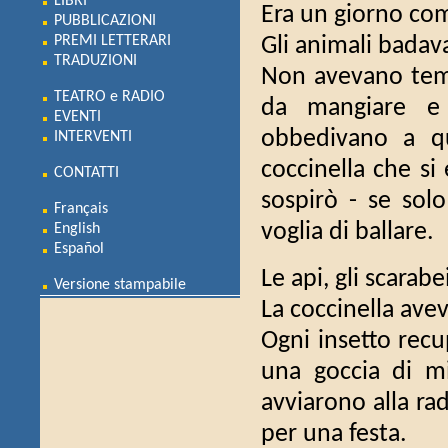
LIBRI
Era un giorno com
PUBBLICAZIONI
PREMI LETTERARI
Gli animali badava
TRADUZIONI
Non avevano tem
TEATRO e RADIO
da mangiare e q
EVENTI
obbedivano a qu
INTERVENTI
coccinella che si
CONTATTI
sospirò - se sol
Français
voglia di ballare.
English
Español
Le api, gli scarabe
Versione stampabile
La coccinella avev
Ogni insetto recu
una goccia di mi
avviarono alla ra
per una festa.