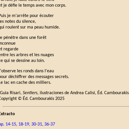
et je défie le temps avec mon corps.
Puis je m'arrête pour écouter
les notes du silence,
qui roulent sur ma peau humide.
Je pénètre dans une forêt
inconnue
et regarde
entre les arbres et les nuages
ce qui se dessine au loin.
J'observe les ronds dans l'eau
pour déchiffrer des messages secrets.
Le lac en cache des milliers.
(Guia Risari,
Sentiers
, ilustraciones de Andrea Calisi, Éd. Cambourakis
Copyright © Éd. Cambourakis 2025
Extracto
pp. 14-15, 18-19, 30-31, 36-37