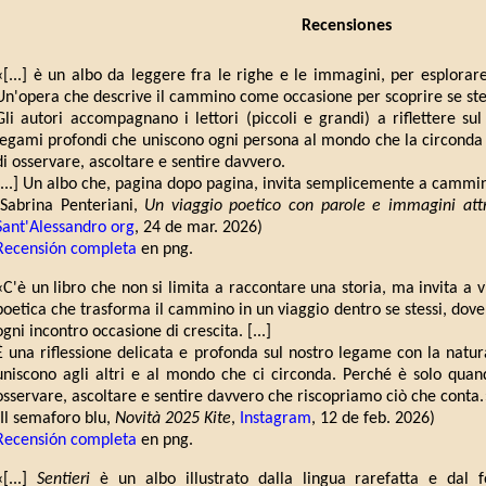
Recensiones
«[...] è un albo da leggere fra le righe e le immagini, per esplorare
Un'opera che descrive il cammino come occasione per scoprire se stessi 
Gli autori accompagnano i lettori (piccoli e grandi) a riflettere su
legami profondi che uniscono ogni persona al mondo che la circonda 
di osservare, ascoltare e sentire davvero.
[...] Un albo che, pagina dopo pagina, invita semplicemente a cammi
(Sabrina Penteriani,
Un viaggio poetico con parole e immagini attra
Sant'Alessandro org
, 24 de mar. 2026)
Recensión completa
en png.
«C'è un libro che non si limita a raccontare una storia, ma invita a 
poetica che trasforma il cammino in un viaggio dentro se stessi, dove
ogni incontro occasione di crescita. [...]
È una riflessione delicata e profonda sul nostro legame con la natura e
uniscono agli altri e al mondo che ci circonda. Perché è solo qua
osservare, ascoltare e sentire davvero che riscopriamo ciò che conta.
(Il semaforo blu,
Novità 2025 Kite
,
Instagram
, 12 de feb. 2026)
Recensión completa
en png.
«[...]
Sentieri
è un albo illustrato dalla lingua rarefatta e dal f