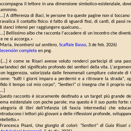
accompagna il lettore in una dimensione simbolico-esistenziale, dove
cammino.
[...] A differenza di
Baci
, le persone tra queste pagine non si toccano
travalica il contatto fisico: è fatto di sguardi fissi, di canti, di passi r
di slanci intensi per raggiungere qualcuno…
[...] Bellissimo albo che racconta l'accadere di un incontro che divent
ce ne si accorga.»
(Maria,
Incontrarsi sul sentiero
,
Scaffale Basso
, 3 de feb. 2026)
Recensión completa
en png.
«[...] è come se Risari avesse voluto renderci partecipi di una p
parlandoci del significato profondo dei sentieri della vita. L'argome
con leggerezza, valorizzata dalle fenomenali campiture colorate di Ca
come: "tutti i giorni imparo a perdermi e a ritrovare la strada", op
sfido il tempo col mio corpo", "Sentieri" ci insegna che il proprio v
...]
Questo racconto è sicuramente destinato a un target più grande del 
tema esistenziale con poche parole; ma questo è il suo punto forte: 
categoria di libri dell'infanzia (di fascia intermedia) che edu
introducono i lettori più giovani a delle riflessioni profonde, sviluppand
intelletto.»
(Francesca Pisani,
Una giungla di colori: "Sentieri" di Guia Risari 