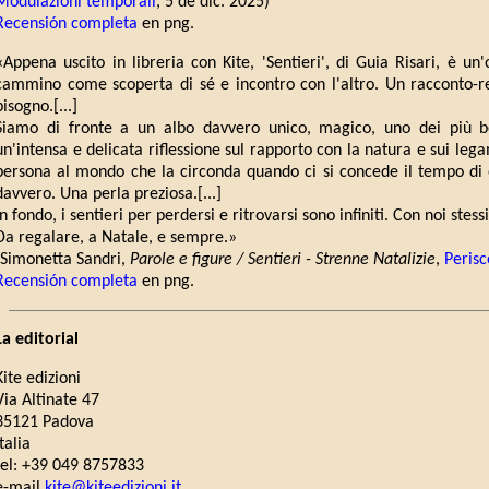
Modulazioni temporali
, 5 de dic. 2025)
Recensión completa
en png.
«Appena uscito in libreria con Kite, 'Sentieri', di Guia Risari, è un
cammino come scoperta di sé e incontro con l'altro. Un racconto-r
bisogno.[...]
Siamo di fronte a un albo davvero unico, magico, uno dei più be
un'intensa e delicata riflessione sul rapporto con la natura e sui le
persona al mondo che la circonda quando ci si concede il tempo di o
davvero. Una perla preziosa.[...]
In fondo, i sentieri per perdersi e ritrovarsi sono infiniti. Con noi stess
Da regalare, a Natale, e sempre.»
(Simonetta Sandri,
Parole e figure / Sentieri - Strenne Natalizie
,
Perisc
Recensión completa
en png.
La editorial
Kite edizioni
Via Altinate 47
35121 Padova
Italia
tel: +39 049 8757833
e-mail
kite@kiteedizioni.it