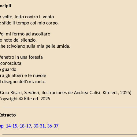
Incipit
A volte, lotto contro il vento
e sfido il tempo col mio corpo.
Poi mi fermo ad ascoltare
le note del silenzio,
che scivolano sulla mia pelle umida.
Penetro in una foresta
sconosciuta
e guardo
tra gli alberi e le nuvole
il disegno dell'orizzonte.
(Guia Risari,
Sentieri
, ilustraciones de Andrea Calisi, Kite ed., 2025)
Copyright © Kite ed. 2025
Extracto
pp. 14-15, 18-19, 30-31, 36-37