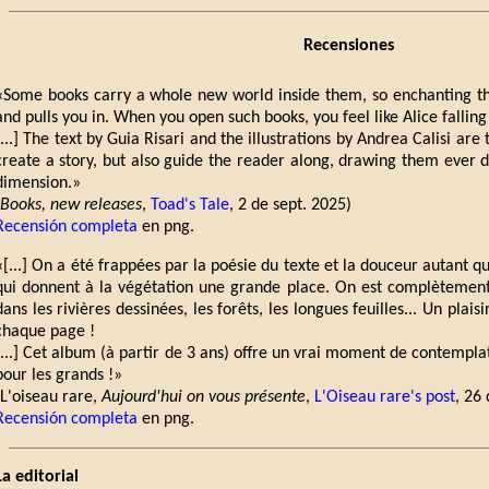
Recensiones
«Some books carry a whole new world inside them, so enchanting th
and pulls you in. When you open such books, you feel like Alice fallin
[...] The text by Guia Risari and the illustrations by Andrea Calisi are
create a story, but also guide the reader along, drawing them ever 
dimension.»
Books, new releases
,
Toad's Tale
, 2 de sept. 2025)
Recensión completa
en png.
«[...] On a été frappées par la poésie du texte et la douceur autant que
qui donnent à la végétation une grande place. On est complètemen
dans les rivières dessinées, les forêts, les longues feuilles... Un plaisi
chaque page !
[...] Cet album (à partir de 3 ans) offre un vrai moment de contemplat
pour les grands !»
(L'oiseau rare,
Aujourd'hui on vous présente
,
L'Oiseau rare's post
, 26
Recensión completa
en png.
La editorial