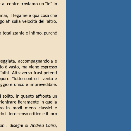
 al centro troviamo un "io" in
 mai, il legame è qualcosa che
egolati sulla velocità dell'altro,
a totalizzante e intimo, purché
asseggiata, accompagnandola e
nto è vasto, ma viene espresso
lisi. Attraverso frasi potenti
pure: "lotto contro il vento e
iaggio è unico e imprevedibile.
solito, in quanto affronta un
rientrare fieramente in quella
cano in modi meno classici e
o il loro senso critico e il loro
con i disegni di Andrea Calisi
,