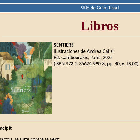
Sitio de Guia Risari
Libros
SENTIERS
ilustraciones de Andrea Calisi
Éd. Cambourakis, Paris, 2025
(ISBN 978-2-36624-990-3, pp. 40, € 18,00)
Incipit
Parfois, je lutte contre le vent